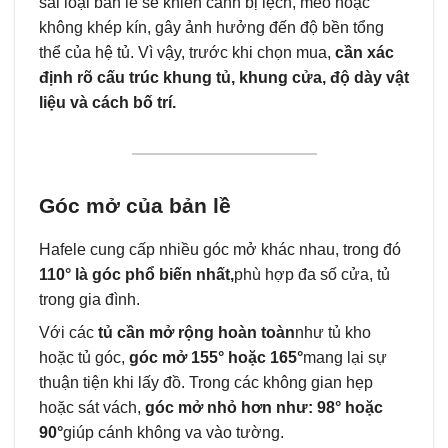
sai loại bản lề sẽ khiến cánh bị lệch, méo hoặc
không khép kín, gây ảnh hưởng đến độ bền tổng
thể của hệ tủ. Vì vậy, trước khi chọn mua,
cần xác
định rõ cấu trúc khung tủ, khung cửa, độ dày vật
liệu và cách bố trí.
Góc mở của bản lề
Hafele cung cấp nhiều góc mở khác nhau, trong đó
110° là góc phổ biến nhất,
phù hợp đa số cửa, tủ
trong gia đình.
Với các
tủ cần mở rộng hoàn toàn
như tủ kho
hoặc tủ góc,
góc mở 155° hoặc 165°
mang lại sự
thuận tiện khi lấy đồ. Trong các không gian hẹp
hoặc sát vách,
góc mở nhỏ hơn như: 98° hoặc
90°
giúp cánh không va vào tường.