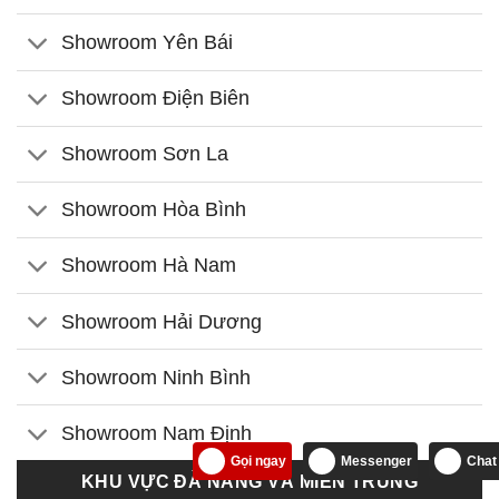
Showroom Yên Bái
Showroom Điện Biên
Showroom Sơn La
Showroom Hòa Bình
Showroom Hà Nam
Showroom Hải Dương
Showroom Ninh Bình
Showroom Nam Định
Gọi ngay
Messenger
Chat
KHU VỰC ĐÀ NẴNG VÀ MIỀN TRUNG