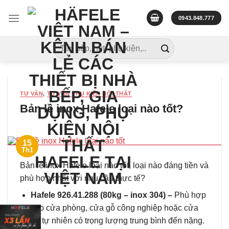
Skip
to
0943.848.777
content
Tìm
kiếm:
TƯ VẤN
,
TƯ VẤN PHỤ KIỆN NỘI THẤT
Bản lề inox Hafele loại nào tốt?
15
Th1
Bản lề inox Hafele loại nào tốt, loại nào đáng tiền và
phù hợp nhất với nhu cầu thực tế?
Hafele 926.41.288 (80kg – inox 304) –
Phù hợp
cho cửa phòng, cửa gỗ công nghiệp hoặc cửa
gỗ tự nhiên có trọng lượng trung bình đến nặng.