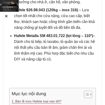
Lý tưởng cho nhà ở, căn hộ, văn phòng.
Hafele 926.98.043 (120kg – inox 316)
– Lựa
chọn tốt nhất cho cửa nặng, cửa cao cấp, biệt
✕
thự, khách sạn hoặc công trình gần biển cần khả
năng chống gỉ tuyệt đối và độ bền tối đa.
Hafele Metalla SM 483.01.722 (lọt lòng – 110º)
–
Dành cho tủ bếp, tủ lavabo, tủ quần áo và các hệ
nội thất yêu cầu bản lề âm, giảm chấn êm ái và
tính thẩm mỹ cao. Phù hợp đặc biệt cho nhu cầu
DIY và nâng cấp tủ cũ.
Mục lục nội dung
Bản lề inox Hafele loại nào tốt?