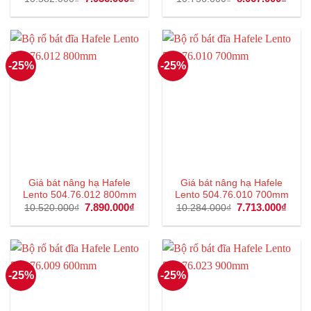
gốc
hiện
gốc
hiện
là:
tại
là:
tại
10.582.000₫.
là:
10.756.000₫.
là:
7.936.000₫.
8.067
-25%
-25%
Giá bát nâng hạ Hafele
Giá bát nâng hạ Hafele
Lento 504.76.012 800mm
Lento 504.76.010 700mm
Giá
7.890.000
₫
Giá
Giá
7.713.000
₫
Giá
10.520.000
₫
10.284.000
₫
gốc
hiện
gốc
hiện
là:
tại
là:
tại
10.520.000₫.
là:
10.284.000₫.
là:
7.890.000₫.
7.713
-25%
-25%