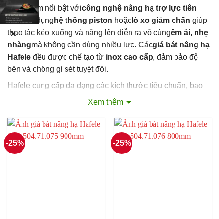
Sản phẩm nổi bật với
công nghệ nâng hạ trợ lực tiên
tiến
, sử dụng
hệ thống piston
hoặc
lò xo giảm chấn
giúp
thao tác kéo xuống và nâng lên diễn ra vô cùng
êm ái, nhẹ
✕
nhàng
mà không cần dùng nhiều lực. Các
giá bát nâng hạ
Hafele
đều được chế tạo từ
inox cao cấp
, đảm bảo độ
bền và chống gỉ sét tuyệt đối.
Hafele cung cấp đa dạng các kích thước tiêu chuẩn, bao
gồm loại 600mm, 700mm, 800mm và 900mm.
Xem thêm
Nổi bật nhất là
Giá bát nâng hạ Hafele Oria 504.71.075
900mm
với khả năng chịu tải 12kg và thao tác nhẹ nhàng,
được nhiều gia đình tin chọn nhờ sự tiện lợi cho mọi thành
-25%
-25%
viên.