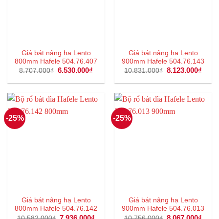
Giá bát nâng hạ Lento
Giá bát nâng hạ Lento
800mm Hafele 504.76.407
900mm Hafele 504.76.143
Giá
6.530.000
₫
Giá
Giá
8.123.000
₫
Giá
8.707.000
₫
10.831.000
₫
gốc
hiện
gốc
hiện
là:
tại
là:
tại
8.707.000₫.
là:
10.831.000₫.
là:
6.530.000₫.
8.123
-25%
-25%
Giá bát nâng hạ Lento
Giá bát nâng hạ Lento
800mm Hafele 504.76.142
900mm Hafele 504.76.013
Giá
7.936.000
₫
Giá
Giá
8.067.000
₫
Giá
10.582.000
₫
10.756.000
₫