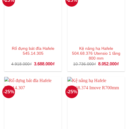
-25%
-25%
Rổ đựng bát đĩa Hafele
Kệ nâng hạ Hafele
545.14.305
504.68.376 Utensio 1 tầng
800 mm
Giá
3.688.000
₫
Giá
Giá
8.052.000
₫
Giá
4.918.000
₫
10.736.000
₫
gốc
hiện
gốc
hiện
là:
tại
là:
tại
4.918.000₫.
là:
10.736.000₫.
là:
3.688.000₫.
8.052
-25%
-25%