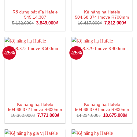
Rổ đựng bát đĩa Hafele
Kệ nâng hạ Hafele
545.14.307
504.68.374 Imove R700mm
Giá
3.849.000
₫
Giá
Giá
7.812.000
₫
Giá
5.132.000
₫
10.417.000
₫
gốc
hiện
gốc
hiện
là:
tại
là:
tại
5.132.000₫.
là:
10.417.000₫.
là:
3.849.000₫.
7.812
-25%
-25%
Kệ nâng hạ Hafele
Kệ nâng hạ Hafele
504.68.372 Imove R600mm
504.68.379 Imove R900mm
Giá
7.771.000
₫
Giá
Giá
10.675.000
₫
Giá
10.362.000
₫
14.234.000
₫
gốc
hiện
gốc
hiện
là:
tại
là:
tại
10.362.000₫.
là:
14.234.000₫.
là:
7.771.000₫.
10.6