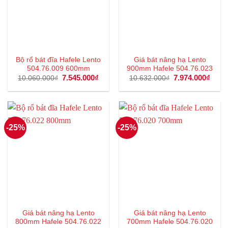
Bộ rổ bát đĩa Hafele Lento
Giá bát nâng hạ Lento
504.76.009 600mm
900mm Hafele 504.76.023
Giá
7.545.000
₫
Giá
Giá
7.974.000
₫
Giá
10.060.000
₫
10.632.000
₫
gốc
hiện
gốc
hiện
là:
tại
là:
tại
10.060.000₫.
là:
10.632.000₫.
là:
7.545.000₫.
7.974
-25%
-25%
Giá bát nâng hạ Lento
Giá bát nâng hạ Lento
800mm Hafele 504.76.022
700mm Hafele 504.76.020