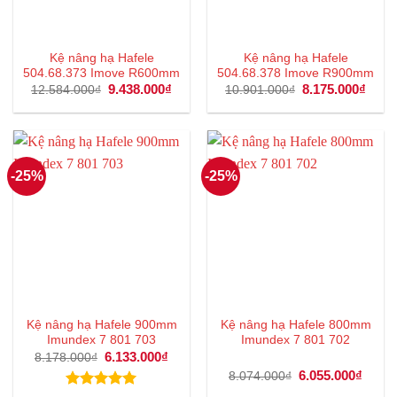
Kệ nâng hạ Hafele
Kệ nâng hạ Hafele
504.68.373 Imove R600mm
504.68.378 Imove R900mm
Giá
9.438.000
₫
Giá
Giá
8.175.000
₫
Giá
12.584.000
₫
10.901.000
₫
gốc
hiện
gốc
hiện
là:
tại
là:
tại
12.584.000₫.
là:
10.901.000₫.
là:
9.438.000₫.
8.175
-25%
-25%
Kệ nâng hạ Hafele 900mm
Kệ nâng hạ Hafele 800mm
Imundex 7 801 703
Imundex 7 801 702
Giá
6.133.000
₫
Giá
8.178.000
₫
gốc
hiện
Giá
6.055.000
₫
Giá
8.074.000
₫
là:
tại
gốc
hiện
8.178.000₫.
là: