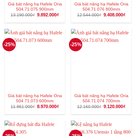
Giá bát nâng hạ Hafele Oria
Giá bát nâng hạ Hafele Oria
504.71.075 900mm
504.71.076 800mm
Giá
9.892.000
₫
Giá
Giá
9.408.000
₫
Giá
13.190.000
₫
12.544.000
₫
gốc
hiện
gốc
hiện
là:
tại
là:
tại
13.190.000₫.
là:
12.544.000₫.
là:
9.892.000₫.
9.408
-25%
-25%
Giá bát nâng hạ Hafele Oria
Giá bát nâng hạ Hafele Oria
504.71.073 600mm
504.71.074 700mm
Giá
8.970.000
₫
Giá
Giá
9.120.000
₫
Giá
11.961.000
₫
12.160.000
₫
gốc
hiện
gốc
hiện
là:
tại
là:
tại
11.961.000₫.
là:
12.160.000₫.
là:
8.970.000₫.
9.120