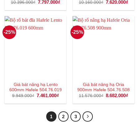
Giá
7.797.000
₫
Giá
Giá
7.620.000
₫
Giá
10.396.000
₫
10.160.000
₫
gốc
hiện
gốc
hiện
là:
tại
là:
tại
10.396.000₫.
là:
10.160.000₫.
là:
7.797.000₫.
7.620
-25%
-25%
Giá bát nâng hạ Lento
Giá bát nâng hạ Oria
600mm Hafele 504.76.019
900mm Hafele 504.76.508
Giá
7.461.000
₫
Giá
Giá
8.682.000
₫
Giá
9.949.000
₫
11.576.000
₫
gốc
hiện
gốc
hiện
là:
tại
là:
tại
9.949.000₫.
là:
11.576.000₫.
là:
7.461.000₫.
8.682
1
2
3