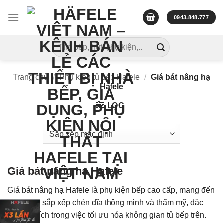
Skip
to
0943.848.777
content
Tìm
kiếm:
Trang chủ
/
Phụ kiện tủ bếp Hafele
/
Giá bát nâng hạ
Hafele
LỌC
Giá bát nâng hạ Hafele
Giá bát nâng hạ Hafele là phụ kiện bếp cao cấp, mang đến
giải pháp sắp xếp chén đĩa thông minh và thẩm mỹ, đặc
biệt hữu ích trong việc tối ưu hóa không gian tủ bếp trên.