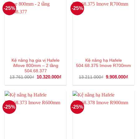
-25%
-25%
Kệ nâng hạ gia vị Hafele
Kệ nâng hạ Hafele
iMove 800mm – 2 tầng
504.68.375 Imove R700mm
504.68.377
Giá
10.320.000
₫
Giá
Giá
9.908.000
₫
Giá
13.761.000
₫
13.211.000
₫
gốc
hiện
gốc
hiện
là:
tại
là:
tại
13.761.000₫.
là:
13.211.000₫.
là:
10.320.000₫.
9.908
-25%
-25%