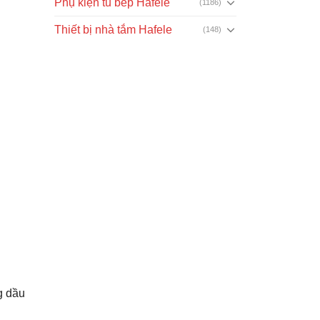
Phụ kiện tủ bếp Hafele
(1186)
Thiết bị nhà tắm Hafele
(148)
g dầu