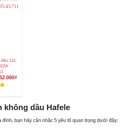
 dầu 11L
602A
11
Giá
52.000
₫
hiện
tại
70.000₫.
là:
p
3.652.000₫.
0
n không dầu Hafele
a đình, bạn hãy cân nhắc 5 yếu tố quan trọng dưới đây: