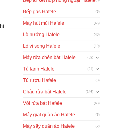
Bếp từ kết hợp hồng ngoại Hafele
Bếp gas Hafele
(6)
Máy hút mùi Hafele
(66)
hí
Lò nướng Hafele
(48)
Lò vi sóng Hafele
(10)
Máy rửa chén bát Hafele
(32)
Tủ lạnh Hafele
(24)
Tủ rượu Hafele
(8)
Chậu rửa bát Hafele
(146)
Vòi rửa bát Hafele
(63)
Máy giặt quần áo Hafele
(8)
Máy sấy quần áo Hafele
(2)