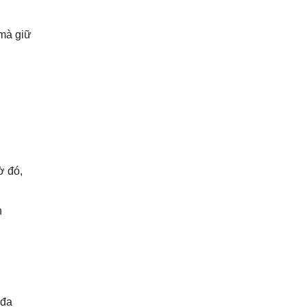
 mà giữ
ờ đó,
n
 đa