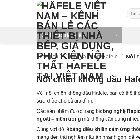
Skip
Tìm
to
kiếm:
content
Danh mục sản phẩm
Trang chủ
/
Đồ gia dụng Hafele
/
Nồi c
Nồi chiên không dầu Haf
Với nồi chiên không dầu Hafele, bạn có thể t
sức khỏe cho cả gia đình.
Các sản phẩm được trang bị
công nghệ Rapid
ngoài – mềm trong
mà không cần dùng nhiều
Cùng với đó là
bảng điều khiển cảm ứng th
mang đến trải nghiệm nấu ăn nhanh gọn, dễ vệ 