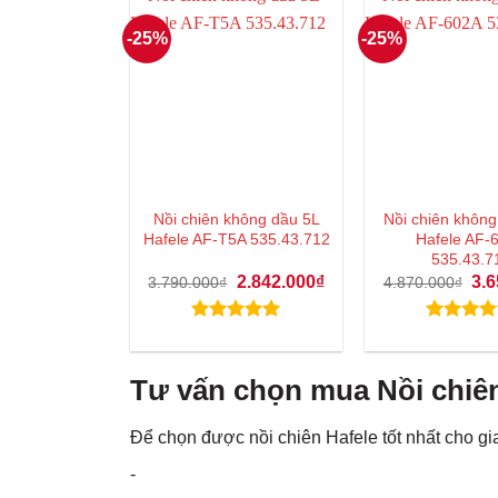
-25%
-25%
Nồi chiên không dầu 5L
Nồi chiên không
Hafele AF-T5A 535.43.712
Hafele AF-
535.43.7
Giá
Giá
Giá
2.842.000
₫
3.6
3.790.000
₫
4.870.000
₫
gốc
hiện
gốc
là:
tại
là:
3.790.000₫.
là:
4.8
Được xếp
Được xế
2.842.000₫.
hạng
5.00
hạng
5.0
5 sao
5 sao
Tư vấn chọn mua Nồi chiê
Để chọn được nồi chiên Hafele tốt nhất cho gi
-