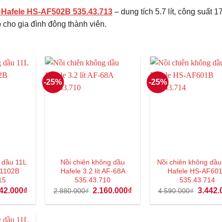
 Hafele HS-AF502B 535.43.713
– dung tích 5.7 lít, công suất 
p cho gia đình đông thành viên.
-25%
-25%
 dầu 11L
Nồi chiên không dầu
Nồi chiên không dầu
F1102B
Hafele 3.2 lít AF-68A
Hafele HS-AF60
15
535.43.710
535.43.714
Giá
Giá
Giá
Giá
42.000
₫
2.160.000
₫
3.442.
2.880.000
₫
4.590.000
₫
hiện
gốc
hiện
gốc
tại
là:
tại
là:
90.000₫.
là:
2.880.000₫.
là:
4.590.0
3.742.000₫.
2.160.000₫.