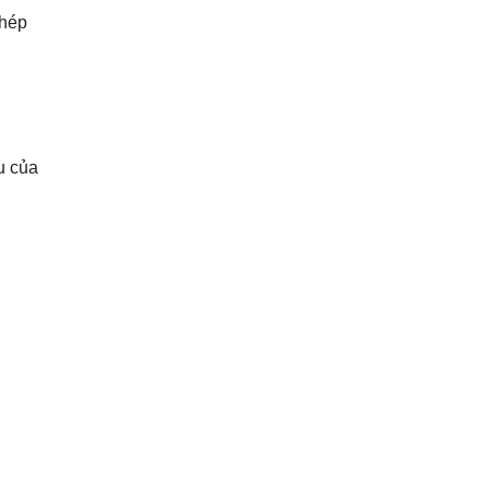
thép
u của