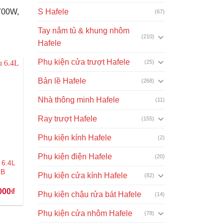
1700W,
S Hafele
(67)
Tay nắm tủ & khung nhôm
(210)
Hafele
Phụ kiện cửa trượt Hafele
(25)
Bản lề Hafele
(268)
Nhà thông minh Hafele
(11)
Ray trượt Hafele
(155)
Phụ kiện kính Hafele
(2)
Phụ kiện điện Hafele
(20)
 6.4L
1B
Phụ kiện cửa kính Hafele
(82)
Giá
000
₫
Phụ kiện chậu rửa bát Hafele
(14)
hiện
tại
00₫.
là:
Phụ kiện cửa nhôm Hafele
(78)
3.442.000₫.