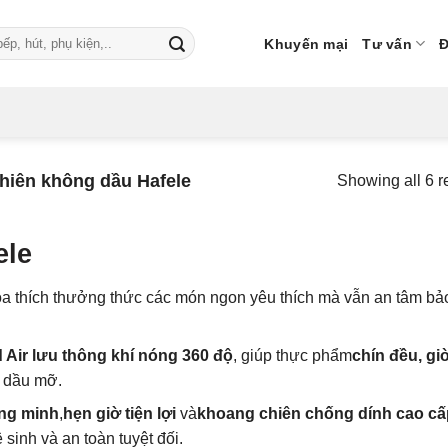
Khuyến mại
Tư vấn
Đ
hiên không dầu Hafele
Showing all 6 r
ele
hỏa thích thưởng thức các món ngon yêu thích mà vẫn an tâm bả
 Air lưu thông khí nóng 360 độ
, giúp thực phẩm
chín đều, gi
 dầu mỡ.
ông minh
,
hẹn giờ tiện lợi
và
khoang chiên chống dính cao cấ
sinh và an toàn tuyệt đối.