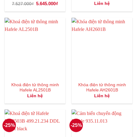
Giá
5.645.000
₫
Giá
Liên hệ
7.527.000
₫
gốc
hiện
là:
tại
7.527.000₫.
là:
5.645.000₫.
Khoá điện tử thông minh
Khóa điện tử thông minh
Hafele AL2501B
Hafele AH2601B
Liên hệ
Liên hệ
-25%
-25%