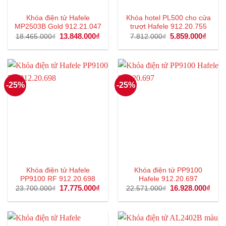
Khóa điện tử Hafele
Khóa hotel PL500 cho cửa
MP2503B Gold 912.21.047
trượt Hafele 912.20.755
Giá
13.848.000
₫
Giá
Giá
5.859.000
₫
Giá
18.465.000
₫
7.812.000
₫
gốc
hiện
gốc
hiện
là:
tại
là:
tại
18.465.000₫.
là:
7.812.000₫.
là:
13.848.000₫.
5.859
-25%
-25%
Khóa điện tử Hafele
Khóa điện tử PP9100
PP9100 RF 912.20.698
Hafele 912.20.697
Giá
17.775.000
₫
Giá
Giá
16.928.000
₫
Giá
23.700.000
₫
22.571.000
₫
gốc
hiện
gốc
hiện
là:
tại
là:
tại
23.700.000₫.
là:
22.571.000₫.
là:
17.775.000₫.
16.9