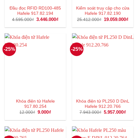
Đầu đọc RFID RD100-485
Kiểm soát truy cập cho cửa
Hafele 917.82.194
Hafele 917.82.190
Giá
3.446.000
₫
Giá
Giá
19.059.000
₫
Giá
4.595.000
₫
25.412.000
₫
gốc
hiện
gốc
hiện
là:
tại
là:
tại
4.595.000₫.
là:
25.412.000₫.
là:
3.446.000₫.
19.0
-25%
-25%
Khóa điện tử Hafele
Khóa điện tử PL250 D DinL
917.80.254
Hafele 912.20.766
Giá
9.000
₫
Giá
Giá
5.957.000
₫
Giá
12.000
₫
7.943.000
₫
gốc
hiện
gốc
hiện
là:
tại
là:
tại
12.000₫.
là:
7.943.000₫.
là:
9.000₫.
5.957