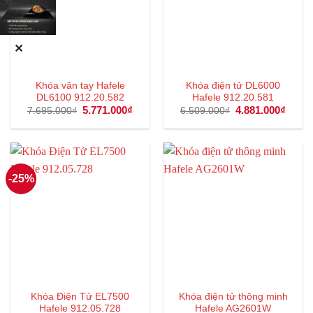
✕
Khóa vân tay Hafele
Khóa điện tử DL6000
DL6100 912.20.582
Hafele 912.20.581
Giá
5.771.000
₫
Giá
Giá
4.881.000
₫
Giá
7.695.000
₫
6.509.000
₫
gốc
hiện
gốc
hiện
là:
tại
là:
tại
7.695.000₫.
là:
6.509.000₫.
là:
5.771.000₫.
4.881
-25%
Khóa Điện Tử EL7500
Khóa điện tử thông minh
Hafele 912.05.728
Hafele AG2601W