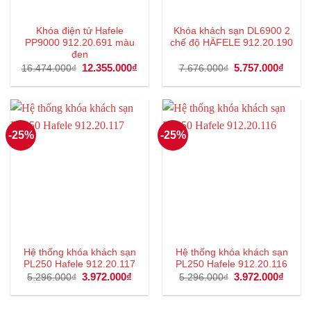
Khóa điện tử Hafele
Khóa khách sạn DL6900 2
PP9000 912.20.691 màu
chế độ HÄFELE 912.20.190
đen
Giá
12.355.000
₫
Giá
Giá
5.757.000
₫
Giá
16.474.000
₫
7.676.000
₫
gốc
hiện
gốc
hiện
là:
tại
là:
tại
16.474.000₫.
là:
7.676.000₫.
là:
12.355.000₫.
5.757
-25%
-25%
Hệ thống khóa khách sạn
Hệ thống khóa khách sạn
PL250 Hafele 912.20.117
PL250 Hafele 912.20.116
Giá
3.972.000
₫
Giá
Giá
3.972.000
₫
Giá
5.296.000
₫
5.296.000
₫
gốc
hiện
gốc
hiện
là:
tại
là:
tại
5.296.000₫.
là:
5.296.000₫.
là: