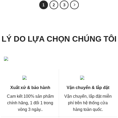
3.972.000₫.
3.972
1
2
3
LÝ DO LỰA CHỌN CHÚNG TÔI
Xuất xứ & bảo hành
Vận chuyển & lắp đặt
Cam kết 100% sản phẩm
Vận chuyển, lắp đặt miễn
chính hãng, 1 đổi 1 trong
phí trên hệ thống cửa
vòng 3 ngày..
hàng toàn quốc.