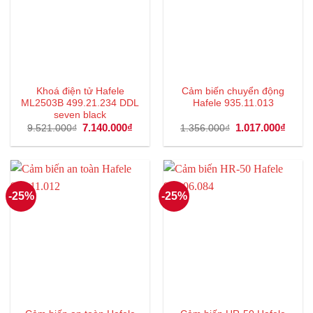
Khoá điện tử Hafele
Cảm biến chuyển động
ML2503B 499.21.234 DDL
Hafele 935.11.013
seven black
Giá
7.140.000
₫
Giá
Giá
1.017.000
₫
Giá
9.521.000
₫
1.356.000
₫
gốc
hiện
gốc
hiện
là:
tại
là:
tại
9.521.000₫.
là:
1.356.000₫.
là:
7.140.000₫.
1.017
-25%
-25%