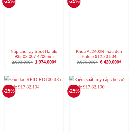
-25%
-25%
Nắp che ray trượt Hafele
Khóa AL2402R màu đen
935.02.007 4200mm
Hafele 912.20.534
Giá
1.974.000
₫
Giá
Giá
6.420.000
₫
Giá
2.633.000
₫
8.570.000
₫
gốc
hiện
gốc
hiện
là:
tại
là:
tại
2.633.000₫.
là:
8.570.000₫.
là:
1.974.000₫.
6.420
-25%
-25%