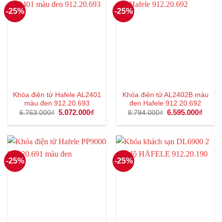
-25%
-25%
Khóa điện tử Hafele AL2401
Khóa điện tử AL2402B màu
màu đen 912.20.693
đen Hafele 912.20.692
Giá
5.072.000
₫
Giá
Giá
6.595.000
₫
Giá
6.763.000
₫
8.794.000
₫
gốc
hiện
gốc
hiện
là:
tại
là:
tại
6.763.000₫.
là:
8.794.000₫.
là:
5.072.000₫.
6.595
-25%
-25%