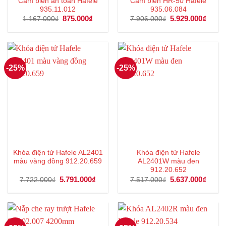
Cảm biến an toàn Hafele
Cảm biến HR-50 Hafele
935.11.012
935.06.084
Giá
875.000
₫
Giá
Giá
5.929.000
₫
Giá
1.167.000
₫
7.906.000
₫
gốc
hiện
gốc
hiện
là:
tại
là:
tại
1.167.000₫.
là:
7.906.000₫.
là:
875.000₫.
5.929
-25%
-25%
Khóa điện tử Hafele AL2401
Khóa điện tử Hafele
màu vàng đồng 912.20.659
AL2401W màu đen
912.20.652
Giá
5.791.000
₫
Giá
Giá
5.637.000
₫
Giá
7.722.000
₫
7.517.000
₫
gốc
hiện
gốc
hiện
là:
tại
là:
tại
7.722.000₫.
là:
7.517.000₫.
là:
5.791.000₫.
5.637