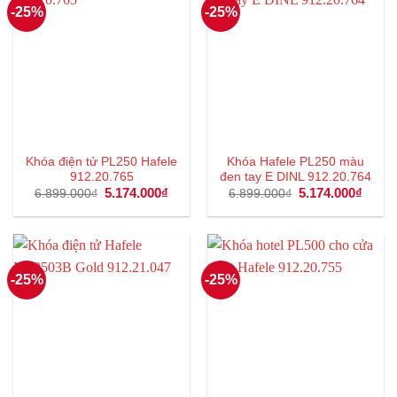
-25%
-25%
Khóa điện tử PL250 Hafele
Khóa Hafele PL250 màu
912.20.765
đen tay E DINL 912.20.764
Giá
5.174.000
₫
Giá
Giá
5.174.000
₫
Giá
6.899.000
₫
6.899.000
₫
gốc
hiện
gốc
hiện
là:
tại
là:
tại
6.899.000₫.
là:
6.899.000₫.
là:
5.174.000₫.
5.174
-25%
-25%