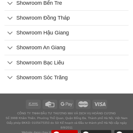
Showroom Bến Tre
Showroom Đồng Tháp
Showroom Hậu Giang
Showroom An Giang
Showroom Bạc Liêu
Showroom Sóc Trăng
CÔNG TY TNHH ĐẦU TƯ THƯƠNG MẠI VÀ DỊCH VỤ HOÀNG CƯƠNG
Số 398B Khâm Thiên, Phường Thổ Quan, Quận Đống Đa, Thành phố Hà Nội, Việt Nam
Giấy phép ĐKKD: 0105475353 do Sở Kế hoạch và Đầu tư thành phố Hà Nội cấp ngày
8/9/2011
Website đang chạy thử nghiệm chờ đăng ký với Bộ công thương