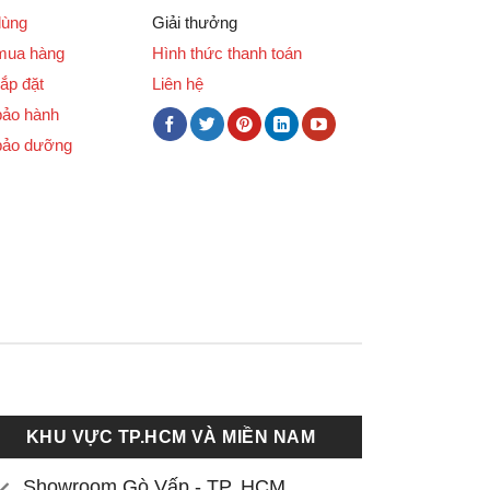
dùng
Giải thưởng
mua hàng
Hình thức thanh toán
ắp đặt
Liên hệ
bảo hành
bảo dưỡng
KHU VỰC TP.HCM VÀ MIỀN NAM
Showroom Gò Vấp - TP. HCM