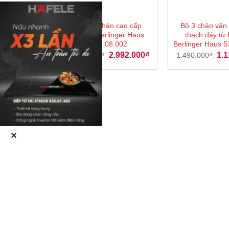
Bộ nồi chảo cao cấp
Bộ 3 chảo vân
Hafele Berlinger Haus
thạch đáy từ 
531.08.002
Berlinger Haus 5
Giá
Giá
Giá
2.992.000
₫
1.1
3.990.000
₫
1.490.000
₫
gốc
hiện
gốc
là:
tại
là:
3.990.000₫.
là:
1.4
2.992.000₫.
✕