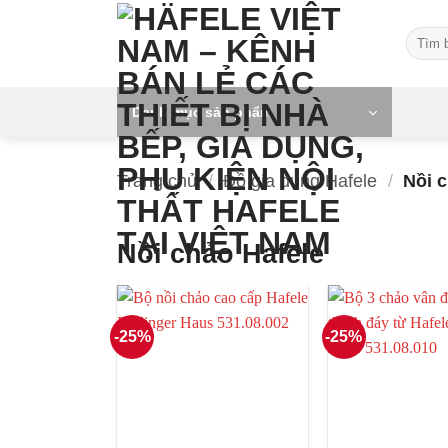
Skip
Tìm
to
kiếm:
content
Danh mục sản phẩm
Trang chủ
/
Đồ gia dụng Hafele
/
Nồi c
Nồi chảo Hafele
-25%
-25%