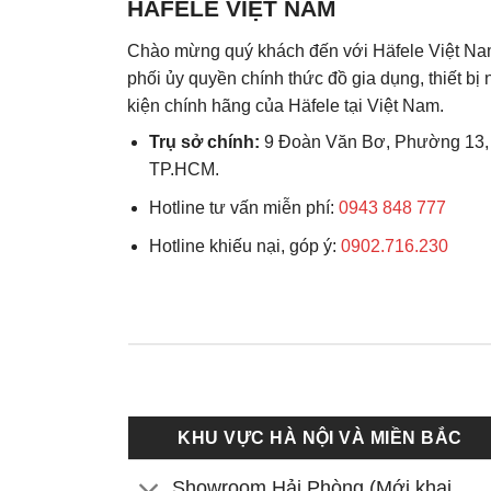
HÄFELE VIỆT NAM
Chào mừng quý khách đến với Häfele Việt Na
phối ủy quyền chính thức đồ gia dụng, thiết bị
kiện chính hãng của Häfele tại Việt Nam.
Trụ sở chính:
9 Đoàn Văn Bơ, Phường 13,
TP.HCM.
Hotline tư vấn miễn phí:
0943 848 777
Hotline khiếu nại, góp ý:
0902.716.230
KHU VỰC HÀ NỘI VÀ MIỀN BẮC
Showroom Hải Phòng (Mới khai