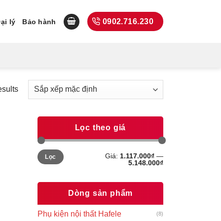
0902.716.230
ại lý
Bảo hành
esults
Lọc theo giá
Giá
Giá
Giá:
1.117.000₫
—
Lọc
tối
tối
5.148.000₫
thiểu
đa
Dòng sản phẩm
Phụ kiện nội thất Hafele
(8)