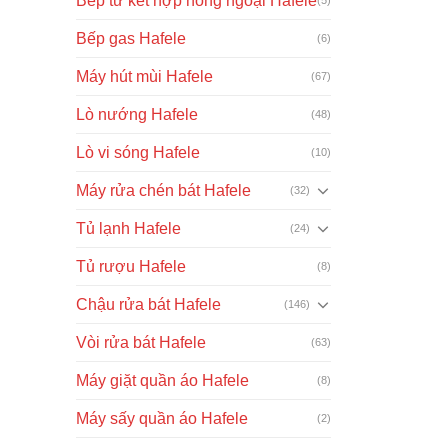
Bếp từ kết hợp hồng ngoại Hafele
Bếp gas Hafele
(6)
Máy hút mùi Hafele
(67)
Lò nướng Hafele
(48)
Lò vi sóng Hafele
(10)
Máy rửa chén bát Hafele
(32)
Tủ lạnh Hafele
(24)
Tủ rượu Hafele
(8)
Chậu rửa bát Hafele
(146)
Vòi rửa bát Hafele
(63)
Máy giặt quần áo Hafele
(8)
Máy sấy quần áo Hafele
(2)