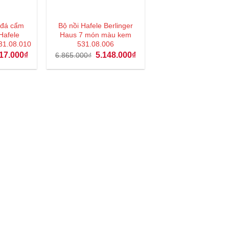
 đá cẩm
Bộ nồi Hafele Berlinger
Hafele
Haus 7 món màu kem
31.08.010
531.08.006
Giá
Giá
Giá
17.000
₫
5.148.000
₫
6.865.000
₫
hiện
gốc
hiện
tại
là:
tại
90.000₫.
là:
6.865.000₫.
là:
1.117.000₫.
5.148.000₫.