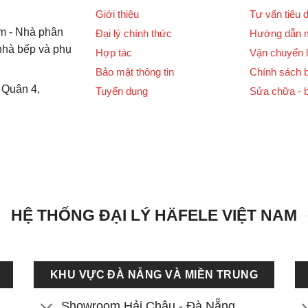
Giới thiệu
Tư vấn tiêu 
m - Nhà phân
Đại lý chính thức
Hướng dẫn 
 nhà bếp và phụ
Hợp tác
Vận chuyển l
Bảo mật thông tin
Chính sách 
 Quận 4,
Tuyển dụng
Sửa chữa - 
HỆ THỐNG ĐẠI LÝ HÄFELE VIỆT NAM
KHU VỰC ĐÀ NẴNG VÀ MIỀN TRUNG
Showroom Hải Châu - Đà Nẵng