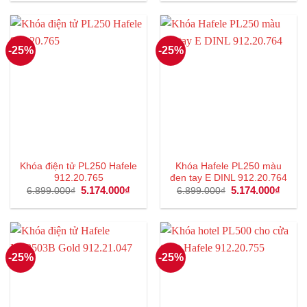
là:
tại
là:
tại
12.000₫.
là:
7.943.000₫.
là:
9.000₫.
5.957
-25%
-25%
Khóa điện tử PL250 Hafele
Khóa Hafele PL250 màu
912.20.765
đen tay E DINL 912.20.764
Giá
5.174.000
₫
Giá
Giá
5.174.000
₫
Giá
6.899.000
₫
6.899.000
₫
gốc
hiện
gốc
hiện
là:
tại
là:
tại
6.899.000₫.
là:
6.899.000₫.
là:
5.174.000₫.
5.174
-25%
-25%