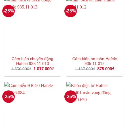
-25%
-25%
Cảm biến chuyển động
Cảm biến an toàn Hafele
Hafele 935.11.013
935.11.012
Giá
1.017.000
₫
Giá
Giá
875.000
₫
Giá
1.356.000
₫
1.167.000
₫
gốc
hiện
gốc
hiện
là:
tại
là:
tại
1.356.000₫.
là:
1.167.000₫.
là:
1.017.000₫.
875.00
-25%
-25%