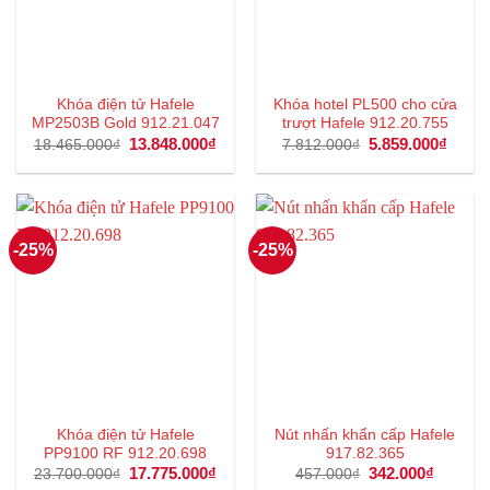
Khóa điện tử Hafele
Khóa hotel PL500 cho cửa
MP2503B Gold 912.21.047
trượt Hafele 912.20.755
Giá
13.848.000
₫
Giá
Giá
5.859.000
₫
Giá
18.465.000
₫
7.812.000
₫
gốc
hiện
gốc
hiện
là:
tại
là:
tại
18.465.000₫.
là:
7.812.000₫.
là:
13.848.000₫.
5.859
-25%
-25%
Khóa điện tử Hafele
Nút nhấn khẩn cấp Hafele
PP9100 RF 912.20.698
917.82.365
Giá
17.775.000
₫
Giá
Giá
342.000
₫
Giá
23.700.000
₫
457.000
₫
gốc
hiện
gốc
hiện