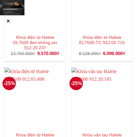
✕
Khóa điện tử Hafele
Khóa điện tử Hafele
DL7600 đen không pin
EL7500-TC 912.05.716
912.20.237
Giá
9.570.000
₫
Giá
Giá
6.096.000
₫
Giá
12.760.000
₫
8.129.000
₫
gốc
hiện
gốc
hiện
là:
tại
là:
tại
12.760.000₫.
là:
8.129.000₫.
là:
9.570.000₫.
6.096
-25%
-25%
Khóa điện tử Hafele
Khóa vân tay Hafele