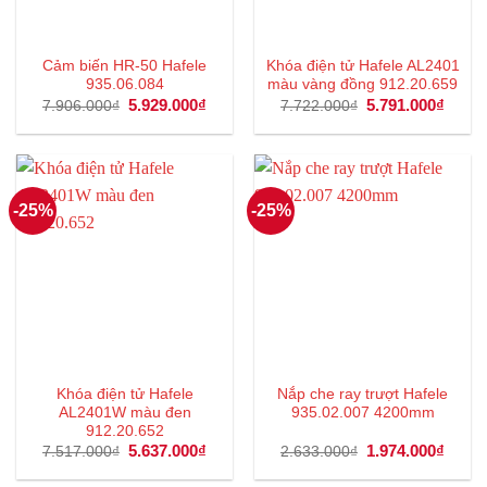
Cảm biến HR-50 Hafele
Khóa điện tử Hafele AL2401
935.06.084
màu vàng đồng 912.20.659
Giá
5.929.000
₫
Giá
Giá
5.791.000
₫
Giá
7.906.000
₫
7.722.000
₫
gốc
hiện
gốc
hiện
là:
tại
là:
tại
7.906.000₫.
là:
7.722.000₫.
là:
5.929.000₫.
5.791
-25%
-25%
Khóa điện tử Hafele
Nắp che ray trượt Hafele
AL2401W màu đen
935.02.007 4200mm
912.20.652
Giá
5.637.000
₫
Giá
Giá
1.974.000
₫
Giá
7.517.000
₫
2.633.000
₫
gốc
hiện
gốc
hiện
là:
tại
là:
tại