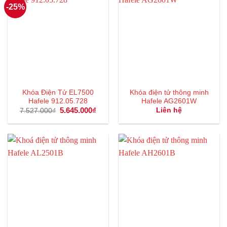
-25%
Khóa Điện Tử EL7500
Khóa điện tử thông minh
Hafele 912.05.728
Hafele AG2601W
Giá
5.645.000
₫
Giá
Liên hệ
7.527.000
₫
gốc
hiện
là:
tại
7.527.000₫.
là:
5.645.000₫.