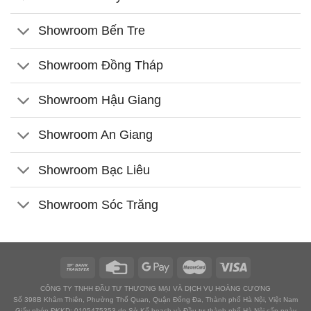
Showroom Bến Tre
Showroom Đồng Tháp
Showroom Hậu Giang
Showroom An Giang
Showroom Bạc Liêu
Showroom Sóc Trăng
CÔNG TY TNHH ĐẦU TƯ THƯƠNG MẠI VÀ DỊCH VỤ HOÀNG CƯƠNG
Số 398B Khâm Thiên, Phường Thổ Quan, Quận Đống Đa, Thành phố Hà Nội, Việt Nam
Giấy phép ĐKKD: 0105475353 do Sở Kế hoạch và Đầu tư thành phố Hà Nội cấp ngày