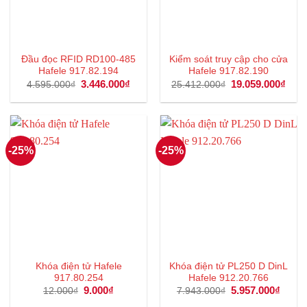
Đầu đọc RFID RD100-485
Kiểm soát truy cập cho cửa
Hafele 917.82.194
Hafele 917.82.190
Giá
3.446.000
₫
Giá
Giá
19.059.000
₫
Giá
4.595.000
₫
25.412.000
₫
gốc
hiện
gốc
hiện
là:
tại
là:
tại
4.595.000₫.
là:
25.412.000₫.
là:
3.446.000₫.
19.0
-25%
-25%
Khóa điện tử Hafele
Khóa điện tử PL250 D DinL
917.80.254
Hafele 912.20.766
Giá
9.000
₫
Giá
Giá
5.957.000
₫
Giá
12.000
₫
7.943.000
₫
gốc
hiện
gốc
hiện