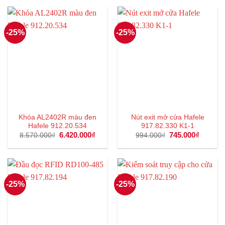
7.517.000₫.
là:
2.633.000₫.
là:
5.637.000₫.
1.974
-25%
-25%
Khóa AL2402R màu đen
Nút exit mở cửa Hafele
Hafele 912.20.534
917.82.330 K1-1
Giá
6.420.000
₫
Giá
Giá
745.000
₫
Giá
8.570.000
₫
994.000
₫
gốc
hiện
gốc
hiện
là:
tại
là:
tại
8.570.000₫.
là:
994.000₫.
là:
6.420.000₫.
745.000
-25%
-25%