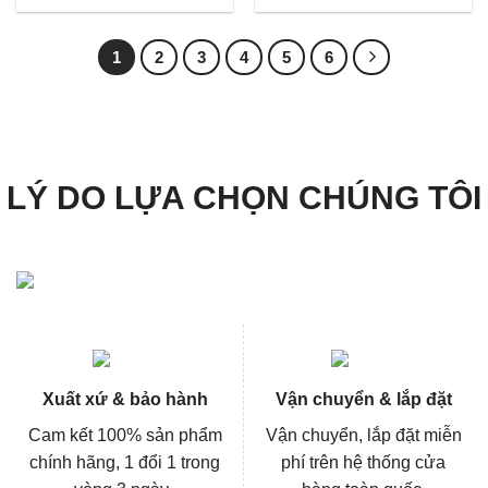
là:
tại
là:
tại
23.700.000₫.
là:
457.000₫.
là:
17.775.000₫.
342.000
1
2
3
4
5
6
LÝ DO LỰA CHỌN CHÚNG TÔI
Xuất xứ & bảo hành
Vận chuyển & lắp đặt
Cam kết 100% sản phẩm
Vận chuyển, lắp đặt miễn
chính hãng, 1 đổi 1 trong
phí trên hệ thống cửa