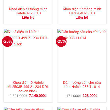
Khoá điện tử thông minh
Khóa điện tử thông minh
Hafele AL2501B
Hafele AH2601B
Liên hệ
Liên hệ
-25%
-25%
Khoá điện tử Hafele
Dẫn hướng sàn cho cửa
ML2503B 499.21.234 DDL
kính Hafele 935.11.014
seven black
Giá
7.140.000
₫
Giá
Giá
128.000
₫
Giá
9.521.000
₫
171.000
₫
gốc
hiện
gốc
hiện
là:
tại
là:
tại
9.521.000₫.
là:
171.000₫.
là:
7.140.000₫.
128.000