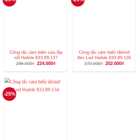
Công tắc cảm biến cửa lắp
Công tắc cảm biến tắt/mở
nổi Hafele 833.89.137
đèn Led Hafele 833.89.135
Giá
224.000
₫
Giá
Giá
202.000
₫
Giá
299.000
₫
270.000
₫
gốc
hiện
gốc
hiện
là:
tại
là:
tại
299.000₫.
là:
270.000₫.
là:
224.000₫.
202.000
-25%