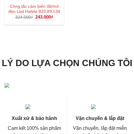
Công tắc cảm biến tắt/mở
đèn Led Hafele 833.89.134
Giá
243.000
₫
Giá
324.000
₫
gốc
hiện
là:
tại
324.000₫.
là:
243.000₫.
LÝ DO LỰA CHỌN CHÚNG TÔI
Xuất xứ & bảo hành
Vận chuyển & lắp đặt
Cam kết 100% sản phẩm
Vận chuyển, lắp đặt miễn