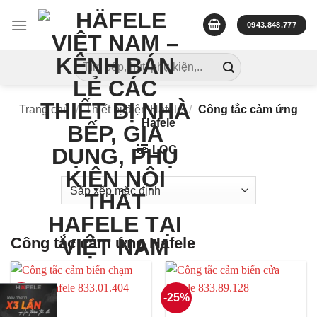
Skip
to
0943.848.777
content
Tìm
kiếm:
Trang chủ
/
Thiết bị điện Hafele
/
Công tắc cảm ứng
Hafele
LỌC
Công tắc cảm ứng Hafele
-25%
-25%