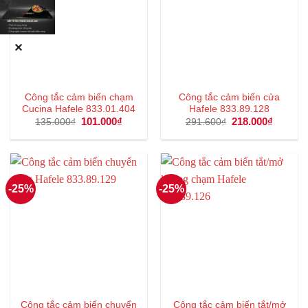
✕
Công tắc cảm biến chạm
Công tắc cảm biến cửa
Cucina Hafele 833.01.404
Hafele 833.89.128
Giá
101.000
₫
Giá
Giá
218.000
₫
Giá
135.000
₫
291.600
₫
gốc
hiện
gốc
hiện
là:
tại
là:
tại
135.000₫.
là:
291.600₫.
là:
101.000₫.
218.000
-25%
-25%
Công tắc cảm biến chuyển
Công tắc cảm biến tắt/mở