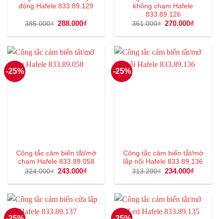
động Hafele 833.89.129
không chạm Hafele
833.89.126
Giá
288.000
₫
Giá
Giá
270.000
₫
Giá
385.000
₫
361.000
₫
gốc
hiện
gốc
hiện
là:
tại
là:
tại
385.000₫.
là:
361.000₫.
là:
288.000₫.
270.000
-25%
-25%
Công tắc cảm biến tắt/mở
Công tắc cảm biến tắt/mở
chạm Hafele 833.89.058
lắp nổi Hafele 833.89.136
Giá
243.000
₫
Giá
Giá
234.000
₫
Giá
324.000
₫
313.200
₫
gốc
hiện
gốc
hiện
là:
tại
là:
tại
324.000₫.
là:
313.200₫.
là:
243.000₫.
234.000
-25%
-25%