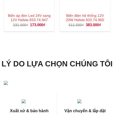
Biến áp đèn Led 24V sang
Biến điện hệ thống 12V
12V Hafele 833.74.947
20W Hafele 833.74.960
Giá
173.000
₫
Giá
Giá
383.000
₫
Giá
231.000
₫
511.500
₫
gốc
hiện
gốc
hiện
là:
tại
là:
tại
231.000₫.
là:
511.500₫.
là:
173.000₫.
383.000
LÝ DO LỰA CHỌN CHÚNG TÔI
Xuất xứ & bảo hành
Vận chuyển & lắp đặt