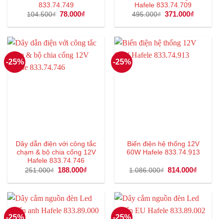
833.74.749
Hafele 833.74.709
Giá
78.000
₫
Giá
Giá
371.000
₫
Giá
104.500
₫
495.000
₫
gốc
hiện
gốc
hiện
là:
tại
là:
tại
104.500₫.
là:
495.000₫.
là:
78.000₫.
371.000
-25%
-25%
Dây dẫn điện với công tắc
Biến điện hệ thống 12V
chạm & bộ chia cổng 12V
60W Hafele 833.74.913
Hafele 833.74.746
Giá
188.000
₫
Giá
Giá
814.000
₫
Giá
251.000
₫
1.086.000
₫
gốc
hiện
gốc
hiện
là:
tại
là:
tại
251.000₫.
là:
1.086.000₫.
là:
188.000₫.
814.00
-25%
-25%