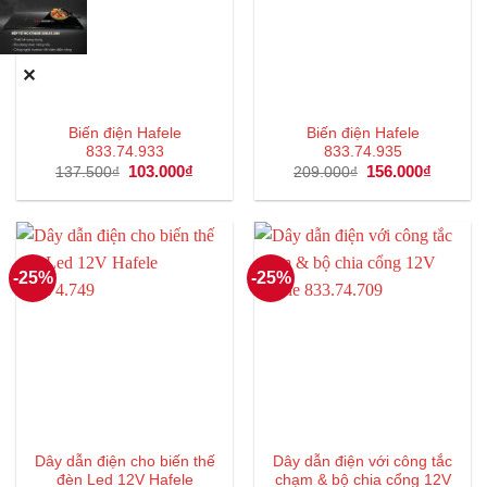
✕
Biến điện Hafele
Biến điện Hafele
833.74.933
833.74.935
Giá
103.000
₫
Giá
Giá
156.000
₫
Giá
137.500
₫
209.000
₫
gốc
hiện
gốc
hiện
là:
tại
là:
tại
137.500₫.
là:
209.000₫.
là:
103.000₫.
156.000
-25%
-25%
Dây dẫn điện cho biến thế
Dây dẫn điện với công tắc
đèn Led 12V Hafele
chạm & bộ chia cổng 12V