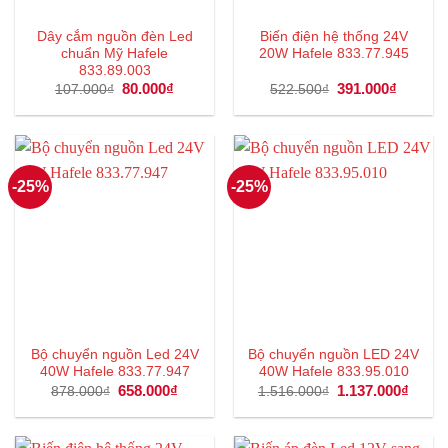
Dây cắm nguồn đèn Led
Biến điện hệ thống 24V
chuẩn Mỹ Hafele
20W Hafele 833.77.945
833.89.003
Giá
80.000
₫
Giá
Giá
391.000
₫
Giá
107.000
₫
522.500
₫
gốc
hiện
gốc
hiện
là:
tại
là:
tại
107.000₫.
là:
522.500₫.
là:
80.000₫.
391.000
-25%
-25%
Bộ chuyển nguồn Led 24V
Bộ chuyển nguồn LED 24V
40W Hafele 833.77.947
40W Hafele 833.95.010
Giá
658.000
₫
Giá
Giá
1.137.000
₫
Giá
878.000
₫
1.516.000
₫
gốc
hiện
gốc
hiện
là:
tại
là:
tại
878.000₫.
là:
1.516.000₫.
là:
658.000₫.
1.137