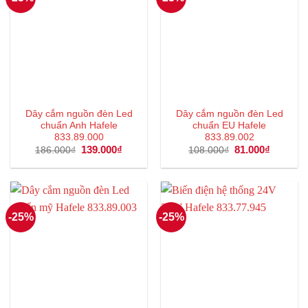
Dây cắm nguồn đèn Led
Dây cắm nguồn đèn Led
chuẩn Anh Hafele
chuẩn EU Hafele
833.89.000
833.89.002
Giá
139.000
₫
Giá
Giá
81.000
₫
Giá
186.000
₫
108.000
₫
gốc
hiện
gốc
hiện
là:
tại
là:
tại
186.000₫.
là:
108.000₫.
là:
139.000₫.
81.000₫.
-25%
-25%