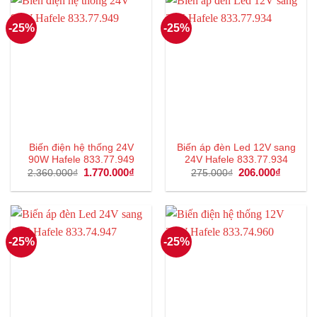
-25%
-25%
Biến điện hệ thống 24V
Biến áp đèn Led 12V sang
90W Hafele 833.77.949
24V Hafele 833.77.934
Giá
1.770.000
₫
Giá
Giá
206.000
₫
Giá
2.360.000
₫
275.000
₫
gốc
hiện
gốc
hiện
là:
tại
là:
tại
2.360.000₫.
là:
275.000₫.
là:
1.770.000₫.
206.000
-25%
-25%