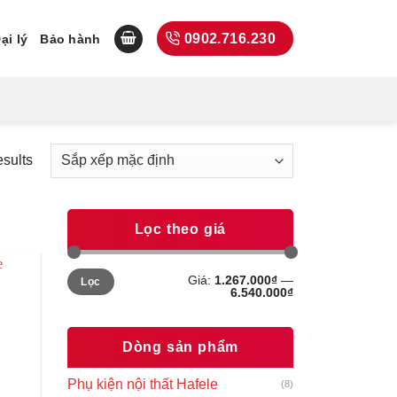
0902.716.230
ại lý
Bảo hành
esults
Lọc theo giá
Giá
Giá
Giá:
1.267.000₫
—
Lọc
tối
tối
6.540.000₫
thiểu
đa
Dòng sản phẩm
Phụ kiện nội thất Hafele
(8)