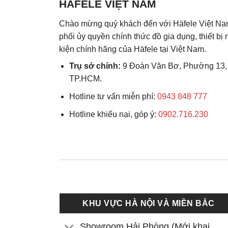
HÄFELE VIỆT NAM
Chào mừng quý khách đến với Häfele Việt Na
phối ủy quyền chính thức đồ gia dụng, thiết bị
kiện chính hãng của Häfele tại Việt Nam.
Trụ sở chính:
9 Đoàn Văn Bơ, Phường 13,
TP.HCM.
Hotline tư vấn miễn phí:
0943 848 777
Hotline khiếu nại, góp ý:
0902.716.230
KHU VỰC HÀ NỘI VÀ MIỀN BẮC
Showroom Hải Phòng (Mới khai