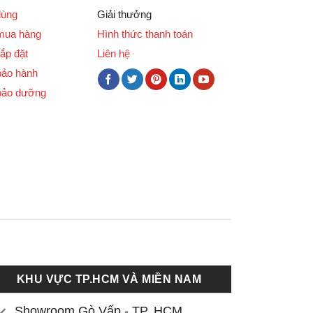
dùng
Giải thưởng
mua hàng
Hình thức thanh toán
ắp đặt
Liên hệ
bảo hành
bảo dưỡng
KHU VỰC TP.HCM VÀ MIỀN NAM
Showroom Gò Vấp - TP. HCM