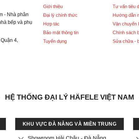
Giới thiệu
Tư vấn tiêu 
m - Nhà phân
Đại lý chính thức
Hướng dẫn 
 nhà bếp và phụ
Hợp tác
Vận chuyển l
Bảo mật thông tin
Chính sách 
 Quận 4,
Tuyển dụng
Sửa chữa - 
HỆ THỐNG ĐẠI LÝ HÄFELE VIỆT NAM
KHU VỰC ĐÀ NẴNG VÀ MIỀN TRUNG
Showroom Hải Châu - Đà Nẵng