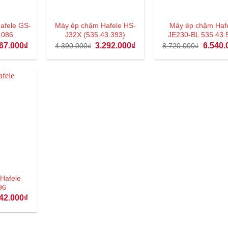
Hafele GS-
Máy ép chậm Hafele HS-
Máy ép chậm Haf
.086
J32X (535.43.393)
JE230-BL 535.43.
Giá
Giá
Giá
Giá
67.000
₫
3.292.000
₫
6.540.
4.390.000
₫
8.720.000
₫
hiện
gốc
hiện
gốc
tại
là:
tại
là:
90.000₫.
là:
4.390.000₫.
là:
8.720.0
1.267.000₫.
3.292.000₫.
Hafele
96
Giá
42.000
₫
hiện
tại
90.000₫.
là:
3.442.000₫.