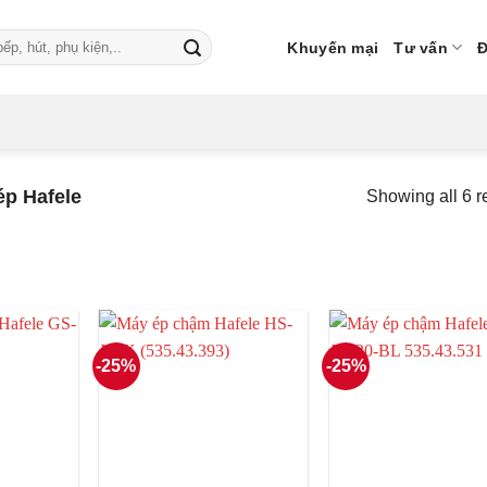
Khuyến mại
Tư vấn
Đ
p Hafele
Showing all 6 r
-25%
-25%