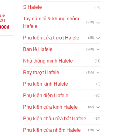
S Hafele
(67)
ele
Tay nắm tủ & khung nhôm
531
(210)
Hafele
Giá
000
₫
hiện
tại
Phụ kiện cửa trượt Hafele
(25)
00₫.
là:
6.540.000₫.
Bản lề Hafele
(268)
Nhà thông minh Hafele
(11)
Ray trượt Hafele
(155)
Phụ kiện kính Hafele
(2)
Phụ kiện điện Hafele
(20)
Phụ kiện cửa kính Hafele
(82)
Phụ kiện chậu rửa bát Hafele
(14)
Phụ kiện cửa nhôm Hafele
(78)