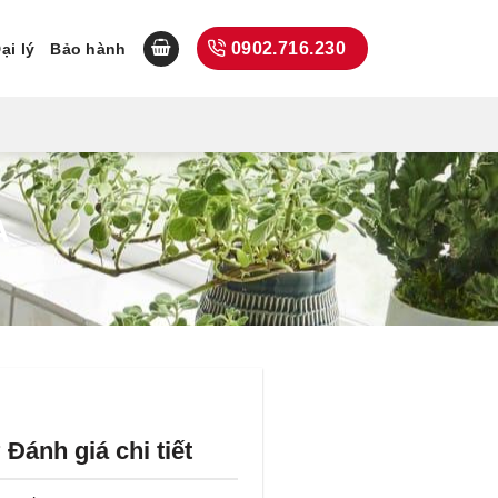
0902.716.230
ại lý
Bảo hành
A
 Đánh giá chi tiết