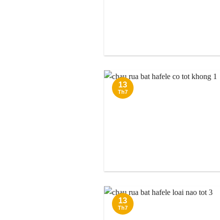
13
Th7
13
Th7