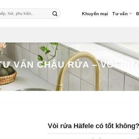
Khuyến mại
Tư vấn
Đ
TƯ VẤN CHẬU RỬA – VÒI RỬ
Vòi rửa Häfele có tốt không?