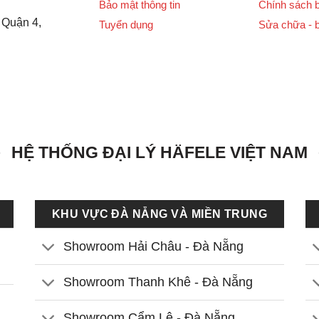
Bảo mật thông tin
Chính sách 
 Quận 4,
Tuyển dụng
Sửa chữa - 
HỆ THỐNG ĐẠI LÝ HÄFELE VIỆT NAM
KHU VỰC ĐÀ NẴNG VÀ MIỀN TRUNG
Showroom Hải Châu - Đà Nẵng
Showroom Thanh Khê - Đà Nẵng
Showroom Cẩm Lệ - Đà Nẵng