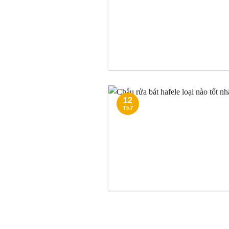
12
Th7