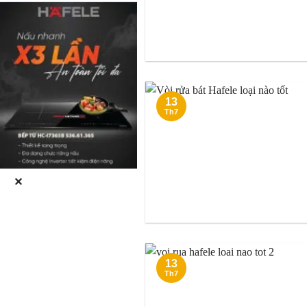
13
Th7
✕
13
Th7