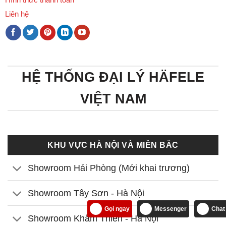
Liên hệ
HỆ THỐNG ĐẠI LÝ HÄFELE
VIỆT NAM
KHU VỰC HÀ NỘI VÀ MIỀN BẮC
Showroom Hải Phòng (Mới khai trương)
Showroom Tây Sơn - Hà Nội
Gọi ngay
Messenger
Chat
Showroom Khâm Thiên - Hà Nội