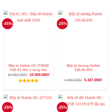
-45%
-25%
Bếp từ Hafele HC-I7365B
Bếp từ dương Hafele
536.61.365 2 vùng nấu
536.66.850
Giá
10.500.000
₫
Giá
18.950.000
₫
gốc
hiện
Giá
5.167.000
₫
Giá
6.890.000
₫
là:
tại
gốc
hiện
18.950.000₫.
là:
là:
tại
Được xếp
10.500.000₫.
6.890.000₫.
là:
hạng
5.00
5.167
5 sao
-25%
-25%