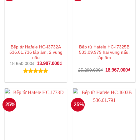
Bếp từ Hafele HC-I3732A
Bếp từ Hafele HC-I7325B
536.61.736 lắp âm, 2 vùng
533.09.979 hai vùng nấu,
nấu
lắp âm
Giá
13.987.000
₫
Giá
18.650.000
₫
gốc
hiện
Giá
18.967.000
₫
Giá
25.290.000
₫
là:
tại
gốc
hiện
18.650.000₫.
là:
là:
tại
Được xếp
13.987.000₫.
25.290.000₫.
là:
hạng
5.00
18.9
5 sao
-25%
-25%