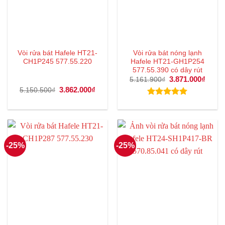
Vòi rửa bát Hafele HT21-
Vòi rửa bát nóng lạnh
CH1P245 577.55.220
Hafele HT21-GH1P254
577.55.390 có dây rút
Giá
3.871.000
₫
Giá
5.161.900
₫
gốc
hiện
Giá
3.862.000
₫
Giá
5.150.500
₫
là:
tại
gốc
hiện
5.161.900₫.
là:
là:
tại
Được xếp
3.871
5.150.500₫.
là:
hạng
5.00
3.862.000₫.
5 sao
-25%
-25%