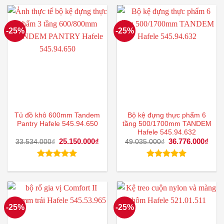
-25%
-25%
Tủ đồ khô 600mm Tandem
Bộ kệ đựng thực phẩm 6
Pantry Hafele 545.94.650
tầng 500/1700mm TANDEM
Hafele 545.94.632
Giá
25.150.000
₫
Giá
Giá
36.776.000
₫
Giá
33.534.000
₫
49.035.000
₫
gốc
hiện
gốc
hiện
là:
tại
là:
tại
33.534.000₫.
là:
49.035.000₫.
là:
Được xếp
Được xếp
25.150.000₫.
36.7
hạng
5.00
hạng
5.00
5 sao
5 sao
-25%
-25%