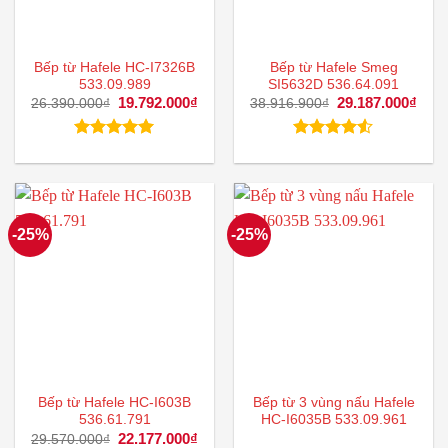
Bếp từ Hafele HC-I7326B
Bếp từ Hafele Smeg
533.09.989
SI5632D 536.64.091
Giá
19.792.000
₫
Giá
Giá
29.187.000
₫
Giá
26.390.000
₫
38.916.900
₫
gốc
hiện
gốc
hiện
là:
tại
là:
tại
26.390.000₫.
là:
38.916.900₫.
là:
Được xếp
Được xếp
19.792.000₫.
29.1
hạng
5.00
hạng
4.50
5 sao
5 sao
-25%
-25%
Bếp từ Hafele HC-I603B
Bếp từ 3 vùng nấu Hafele
536.61.791
HC-I6035B 533.09.961
Giá
22.177.000
₫
Giá
29.570.000
₫