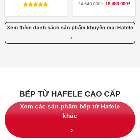
gốc
hiện
Giá
18.480.000
₫
Giá
24.640.000
₫
là:
tại
gốc
hiện
29.570.000₫.
là:
là:
tại
Được xếp
22.177.000₫.
24.640.000₫.
là:
hạng
4.83
18.4
5 sao
Xem thêm danh sách sản phẩm khuyến mại Häfele
BẾP TỪ HAFELE CAO CẤP
Xem các sản phẩm bếp từ Hafele
khác