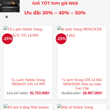
GIÁ TỐT hơn giá Web
Ưu đãi 30% – 40% – 50%
✕
-25%
-25%
Tủ Lạnh Hafele Smeg
Tủ lạnh Smeg 535.14.662
SBS662X 535.14.999
SBS63XDE Side-by-Side
Cao Cấp
Giá
91.753.000
₫
Giá
Giá
26.887.000
₫
Giá
122.337.600
₫
35.850.000
₫
gốc
hiện
gốc
hiện
là:
tại
là:
tại
122.337.600₫.
là:
35.850.000₫.
là:
91.753.000₫.
26.8