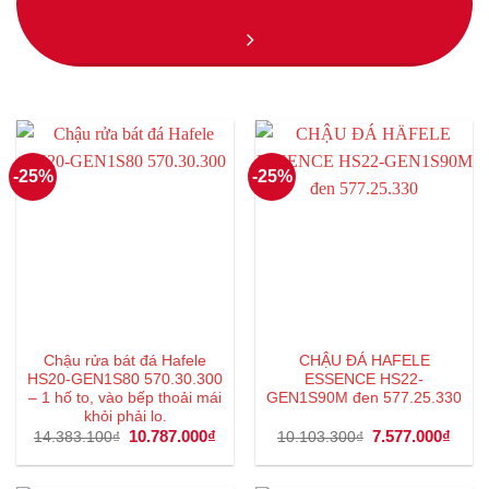
-25%
-25%
Chậu rửa bát đá Hafele
CHẬU ĐÁ HAFELE
HS20-GEN1S80 570.30.300
ESSENCE HS22-
– 1 hố to, vào bếp thoải mái
GEN1S90M đen 577.25.330
khỏi phải lo.
Giá
10.787.000
₫
Giá
Giá
7.577.000
₫
Giá
14.383.100
₫
10.103.300
₫
gốc
hiện
gốc
hiện
là:
tại
là:
tại
14.383.100₫.
là:
10.103.300₫.
là: