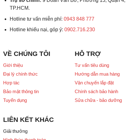
Trụ sở chính:
9 Đoàn Văn Bơ, Phường 13, Quận 4,
TP.HCM.
Hotline tư vấn miễn phí:
0943 848 777
Hotline khiếu nại, góp ý:
0902.716.230
VỀ CHÚNG TÔI
HỖ TRỢ
Giới thiệu
Tư vấn tiêu dùng
Đại lý chính thức
Hướng dẫn mua hàng
Hợp tác
Vận chuyển lắp đặt
Bảo mật thông tin
Chính sách bảo hành
Tuyển dụng
Sửa chữa - bảo dưỡng
LIÊN KẾT KHÁC
Giải thưởng
Hình thức thanh toán