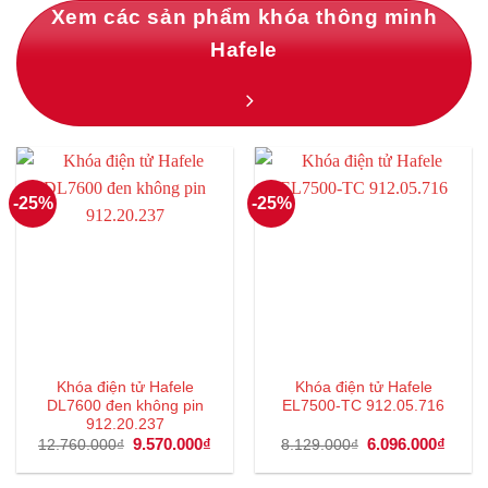
Xem các sản phẩm khóa thông minh
Hafele
-25%
-25%
Khóa điện tử Hafele
Khóa điện tử Hafele
DL7600 đen không pin
EL7500-TC 912.05.716
912.20.237
Giá
9.570.000
₫
Giá
Giá
6.096.000
₫
Giá
12.760.000
₫
8.129.000
₫
gốc
hiện
gốc
hiện
là:
tại
là:
tại
12.760.000₫.
là:
8.129.000₫.
là: