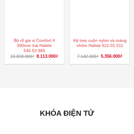
Bộ rổ gia vị Comfort II
Kệ treo cuộn nylon và màng
300mm trái Hafele
nhôm Hafele 521.01.511
545.53.965
Giá
8.113.000
₫
Giá
Giá
5.356.000
₫
Giá
10.818.000
₫
7.142.000
₫
gốc
hiện
gốc
hiện
là:
tại
là:
tại
10.818.000₫.
là:
7.142.000₫.
là:
8.113.000₫.
5.356
KHÓA ĐIỆN TỬ