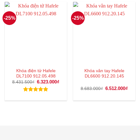
9.570.000₫.
6.096
-25%
-25%
Khóa điện tử Hafele
Khóa vân tay Hafele
DL7100 912.05.498
DL6600 912.20.145
Giá
6.323.000
₫
Giá
8.431.500
₫
gốc
hiện
Giá
6.512.000
₫
Giá
8.683.000
₫
là:
tại
gốc
hiện
8.431.500₫.
là:
là:
tại
Được xếp
6.323.000₫.
8.683.000₫.
là:
hạng
5.00
6.512
5 sao