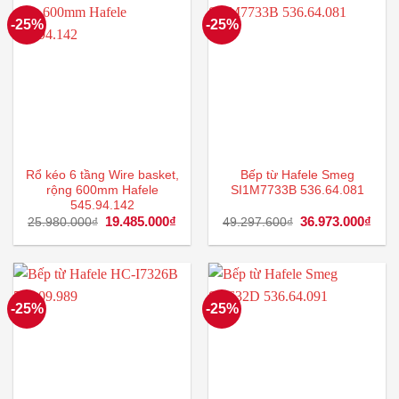
-25%
-25%
Rổ kéo 6 tầng Wire basket,
Bếp từ Hafele Smeg
rộng 600mm Hafele
SI1M7733B 536.64.081
545.94.142
Giá
19.485.000
₫
Giá
Giá
36.973.000
₫
Giá
25.980.000
₫
49.297.600
₫
gốc
hiện
gốc
hiện
là:
tại
là:
tại
25.980.000₫.
là:
49.297.600₫.
là:
19.485.000₫.
36.9
-25%
-25%