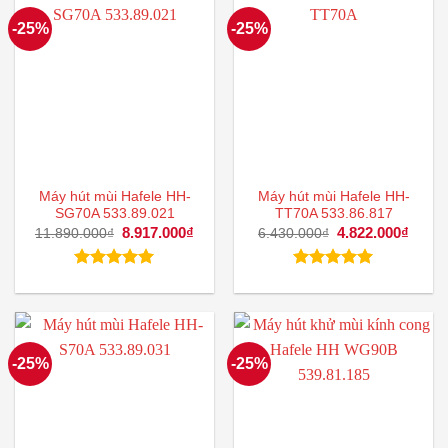
-25%
-25%
Máy hút mùi Hafele HH-
Máy hút mùi Hafele HH-
SG70A 533.89.021
TT70A 533.86.817
Giá
8.917.000
₫
Giá
Giá
4.822.000
₫
Giá
11.890.000
₫
6.430.000
₫
gốc
hiện
gốc
hiện
là:
tại
là:
tại
11.890.000₫.
là:
6.430.000₫.
là:
Được xếp
Được xếp
8.917.000₫.
4.822
hạng
5.00
hạng
5.00
5 sao
5 sao
-25%
-25%