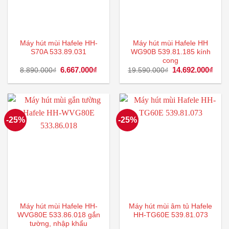
Máy hút mùi Hafele HH-
Máy hút mùi Hafele HH
S70A 533.89.031
WG90B 539.81.185 kính
cong
Giá
6.667.000
₫
Giá
Giá
14.692.000
₫
Giá
8.890.000
₫
19.590.000
₫
gốc
hiện
gốc
hiện
là:
tại
là:
tại
8.890.000₫.
là:
19.590.000₫.
là:
6.667.000₫.
14.6
-25%
-25%
Máy hút mùi Hafele HH-
Máy hút mùi âm tủ Hafele
WVG80E 533.86.018 gắn
HH-TG60E 539.81.073
tường, nhập khẩu