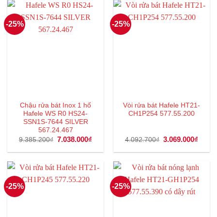
10.787.000₫.
7.577
-25%
-25%
Chậu rửa bát Inox 1 hố
Vòi rửa bát Hafele HT21-
Hafele WS R0 HS24-
CH1P254 577.55.200
SSN1S-7644 SILVER
567.24.467
Giá
7.038.000
₫
Giá
Giá
3.069.000
₫
Giá
9.385.200
₫
4.092.700
₫
gốc
hiện
gốc
hiện
là:
tại
là:
tại
9.385.200₫.
là:
4.092.700₫.
là:
7.038.000₫.
3.069
-25%
-25%