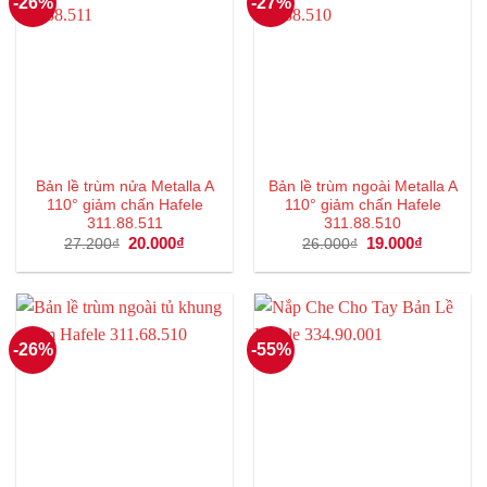
-26%
-27%
Bản lề trùm nửa Metalla A
Bản lề trùm ngoài Metalla A
110° giảm chấn Hafele
110° giảm chấn Hafele
311.88.511
311.88.510
Giá
20.000
₫
Giá
Giá
19.000
₫
Giá
27.200
₫
26.000
₫
gốc
hiện
gốc
hiện
là:
tại
là:
tại
27.200₫.
là:
26.000₫.
là:
20.000₫.
19.000₫.
-26%
-55%