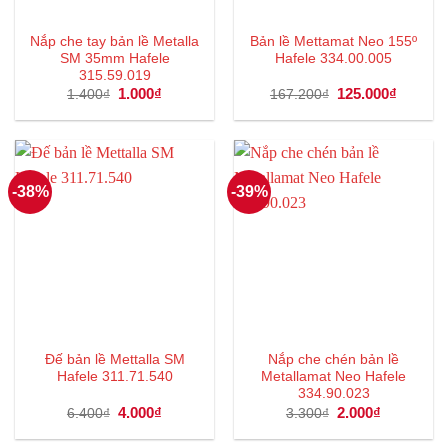
Nắp che tay bản lề Metalla
Bản lề Mettamat Neo 155º
SM 35mm Hafele
Hafele 334.00.005
315.59.019
Giá
1.000
₫
Giá
Giá
125.000
₫
Giá
1.400
₫
167.200
₫
gốc
hiện
gốc
hiện
là:
tại
là:
tại
1.400₫.
là:
167.200₫.
là:
1.000₫.
125.000
-38%
-39%
Đế bản lề Mettalla SM
Nắp che chén bản lề
Hafele 311.71.540
Metallamat Neo Hafele
334.90.023
Giá
4.000
₫
Giá
Giá
2.000
₫
Giá
6.400
₫
3.300
₫
gốc
hiện
gốc
hiện
là:
tại
là:
tại