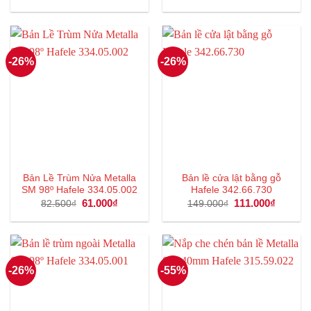
gốc
hiện
gốc
hiện
là:
tại
là:
tại
2.300₫.
là:
46.000₫.
là:
1.000₫.
34.000₫.
-26%
-26%
Bản Lề Trùm Nửa Metalla
Bản lề cửa lật bằng gỗ
SM 98º Hafele 334.05.002
Hafele 342.66.730
Giá
61.000
₫
Giá
Giá
111.000
₫
Giá
82.500
₫
149.000
₫
gốc
hiện
gốc
hiện
là:
tại
là:
tại
82.500₫.
là:
149.000₫.
là:
61.000₫.
111.000
-26%
-55%