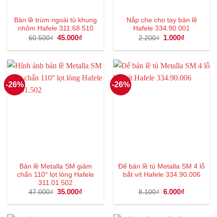
Bản lề trùm ngoài tủ khung
Nắp che cho tay bản lề
nhôm Hafele 311.68.510
Hafele 334.90.001
Giá
45.000
₫
Giá
Giá
1.000
₫
Giá
60.500
₫
2.200
₫
gốc
hiện
gốc
hiện
là:
tại
là:
tại
60.500₫.
là:
2.200₫.
là:
45.000₫.
1.000₫.
-26%
-26%
Bản lề Metalla SM giảm
Đế bản lề tủ Metalla SM 4 lỗ
chấn 110° lọt lòng Hafele
bắt vít Hafele 334.90.006
311.01.502
Giá
35.000
₫
Giá
Giá
6.000
₫
Giá
47.000
₫
8.100
₫
gốc
hiện
gốc
hiện
là:
tại
là:
tại
47.000₫.
là:
8.100₫.
là:
35.000₫.
6.000₫.