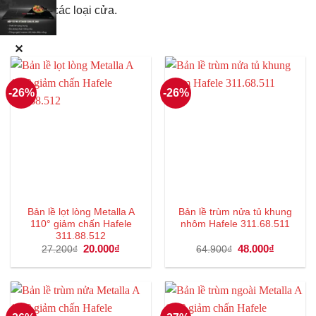
liệu của các loại cửa.
✕
-26%
-26%
Bản lề lọt lòng Metalla A
Bản lề trùm nửa tủ khung
110° giảm chấn Hafele
nhôm Hafele 311.68.511
311.88.512
Giá
20.000
₫
Giá
Giá
48.000
₫
Giá
27.200
₫
64.900
₫
gốc
hiện
gốc
hiện
là:
tại
là:
tại
27.200₫.
là:
64.900₫.
là:
20.000₫.
48.000₫.