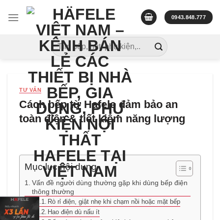
Skip
to
0943.848.777
content
Tìm
kiếm:
TƯ VẤN
Cách bếp từ Hafele đảm bảo an
toàn điện & tiết kiệm năng lượng
Mục lục nội dung
Vấn đề người dùng thường gặp khi dùng bếp điện
thông thường
Rò rỉ điện, giật nhẹ khi chạm nồi hoặc mặt bếp
Hao điện dù nấu ít