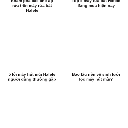
Khám phá các chế độ
Top 5 máy rửa bát Hafele
rửa trên máy rửa bát
đáng mua hiện nay
Hafele
5 lỗi máy hút mùi Hafele
Bao lâu nên vệ sinh lưới
người dùng thường gặp
lọc máy hút mùi?