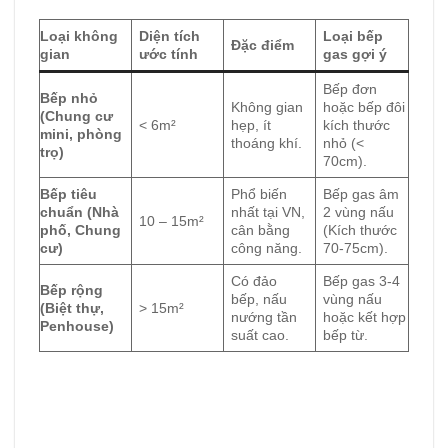
Loại không
Diện tích
Loại bếp
Đặc điểm
gian
ước tính
gas gợi ý
Bếp đơn
Bếp nhỏ
Không gian
hoặc bếp đôi
(Chung cư
< 6m²
hẹp, ít
kích thước
mini, phòng
thoáng khí.
nhỏ (<
trọ)
70cm).
Bếp tiêu
Phổ biến
Bếp gas âm
chuẩn (Nhà
nhất tại VN,
2 vùng nấu
10 – 15m²
phố, Chung
cân bằng
(Kích thước
cư)
công năng.
70-75cm).
Có đảo
Bếp gas 3-4
Bếp rộng
bếp, nấu
vùng nấu
(Biệt thự,
> 15m²
nướng tần
hoặc kết hợp
Penhouse)
suất cao.
bếp từ.