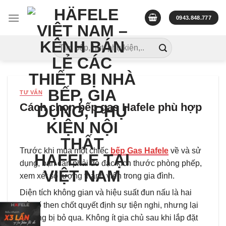
Skip
to
0943.848.777
content
Tìm
kiếm:
TƯ VẤN
Cách chọn bếp gas Hafele phù hợp
Trước khi mua một chiếc
bếp Gas Hafele
về và sử
dụng, bạn cần phải đo đạc kích thước phòng phếp,
xem xét số lượng thành viên trong gia đình.
Diện tích không gian và hiệu suất đun nấu là hai
yếu tố then chốt quyết định sự tiện nghi, nhưng lại
thường bị bỏ qua. Không ít gia chủ sau khi lắp đặt