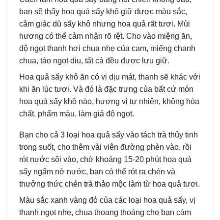
bạn sẽ thấy hoa quả sấy khô giữ được màu sắc,
cảm giác dù sấy khô nhưng hoa quả rất tươi. Mùi
hương có thể cảm nhận rõ rệt. Cho vào miệng ăn,
độ ngọt thanh hơi chua nhẹ của cam, miếng chanh
chua, táo ngọt diu, tất cả đều được lưu giữ.
Hoa quả sấy khô ăn có vị dịu mát, thanh sẽ khác với
khi ăn lúc tươi. Và đó là đặc trưng của bất cứ món
hoa quả sấy khô nào, hương vị tự nhiên, không hóa
chất, phẩm màu, làm giả độ ngọt.
Bạn cho cả 3 loại hoa quả sấy vào tách trà thủy tinh
trong suốt, cho thêm vài viên đường phèn vào, rồi
rót nước sôi vào, chờ khoảng 15-20 phút hoa quả
sấy ngấm nở nước, bạn có thể rót ra chén và
thưởng thức chén trà thảo mộc làm từ hoa quả tươi.
Màu sắc xanh vàng đỏ của các loại hoa quả sấy, vị
thanh ngọt nhẹ, chua thoang thoảng cho bạn cảm