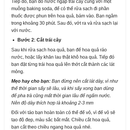
Tiếp đó, bạn đổ nước ngập trái cây cùng với một
muỗng baking soda, để có thể rửa sạch đi phần
thuốc được phun trên hoa quả, bám vào. Bạn ngâm
trong khoảng 30 phút. Sau đó, vớt ra và rửa sạch lại
với nước.
Bước 2: Cắt trái cây
Sau khi rửa sạch hoa quả, bạn để hoa quả ráo
nước, hoặc lấy khăn lau thật khô hoa quả. Tiếp đó
bạn đặt từng trái hoa quả lên thớt cắt thành các lát
mỏng.
Mẹo hay cho bạn:
Bạn đừng nên cắt lát dày, vì như
thế thời gian sấy sẽ lâu, và khi sấy xong bạn dùng
để pha trà cũng mất thời gian lâu để ngấm nước.
Nên độ dày thích hợp là khoảng 2-3 mm
Đối với táo bạn hoàn toàn có thể để vỏ, vì để vỏ sẽ
tạo độ đẹp, màu sắc bắt mắt. Chiều cắt hoa quả,
bạn cắt theo chiều ngang hoa quả nhé.