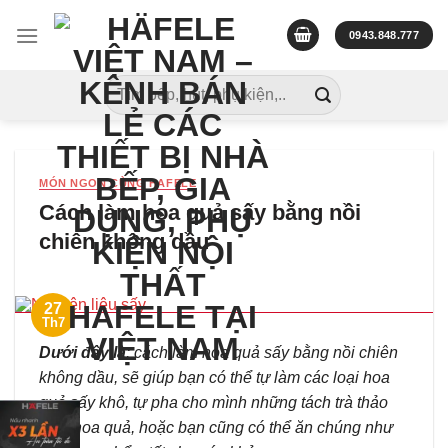
Skip
to
0943.848.777
content
Tìm
kiếm:
MÓN NGON CÙNG HAFELE
Cách làm hoa quả sấy bằng nồi
chiên không dầu
27
Th7
Dưới đây là
: cách làm hoa quả sấy bằng nồi chiên
không dầu, sẽ giúp bạn có thể tự làm các loại hoa
quả sấy khô, tự pha cho mình những tách trà thảo
mộc hoa quả, hoặc bạn cũng có thể ăn chúng như