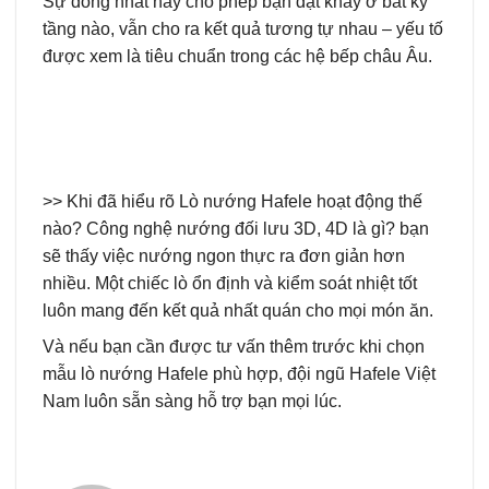
Sự đồng nhất này cho phép bạn đặt khay ở bất kỳ
tầng nào, vẫn cho ra kết quả tương tự nhau – yếu tố
được xem là tiêu chuẩn trong các hệ bếp châu Âu.
>> Khi đã hiểu rõ Lò nướng Hafele hoạt động thế
nào? Công nghệ nướng đối lưu 3D, 4D là gì? bạn
sẽ thấy việc nướng ngon thực ra đơn giản hơn
nhiều. Một chiếc lò ổn định và kiểm soát nhiệt tốt
luôn mang đến kết quả nhất quán cho mọi món ăn.
Và nếu bạn cần được tư vấn thêm trước khi chọn
mẫu lò nướng Hafele phù hợp, đội ngũ Hafele Việt
Nam luôn sẵn sàng hỗ trợ bạn mọi lúc.