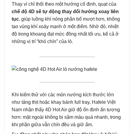
Thay vì chỉ thổi theo một hướng cố định, quạt của
chế độ 4D sẽ tự động thay đổi hướng xoay liên
tục
, giúp luồng khí nóng phân bổ mượt hơn, không
tạo vùng khí xoáy mạnh ở một điểm. Nhờ đó, nhiệt
độ trong khoang đạt mức đồng nhất tối ưu, kể cả ở
những vị trí “khó chín” của lò.
Khi kiểm thử với các món nướng kích thước lớn
như tảng thịt hoặc khay bánh full tray, Hafele Việt
Nam nhận thấy 4D Hot Air giữ độ ổn định ấn tượng
hơn: mặt ngoài không bị sậm màu quá nhanh, trong
khi phần giữa vẫn chín đều và giữ ẩm.