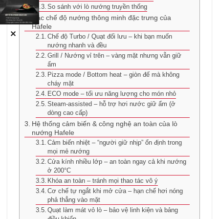
So sánh với lò nướng truyền thống
Các chế độ nướng thông minh đặc trưng của
Hafele
✕
Chế độ Turbo / Quạt đối lưu – khi bạn muốn
nướng nhanh và đều
Grill / Nướng vỉ trên – vàng mặt nhưng vẫn giữ
ẩm
Pizza mode / Bottom heat – giòn đế mà không
cháy mặt
ECO mode – tối ưu năng lượng cho món nhỏ
Steam-assisted – hỗ trợ hơi nước giữ ẩm (ở
dòng cao cấp)
Hệ thống cảm biến & công nghệ an toàn của lò
nướng Hafele
Cảm biến nhiệt – “người giữ nhịp” ổn định trong
mọi mẻ nướng
Cửa kính nhiều lớp – an toàn ngay cả khi nướng
ở 200°C
Khóa an toàn – tránh mọi thao tác vô ý
Cơ chế tự ngắt khi mở cửa – hạn chế hơi nóng
phả thẳng vào mặt
Quạt làm mát vỏ lò – bảo vệ linh kiện và bảng
điều khiển