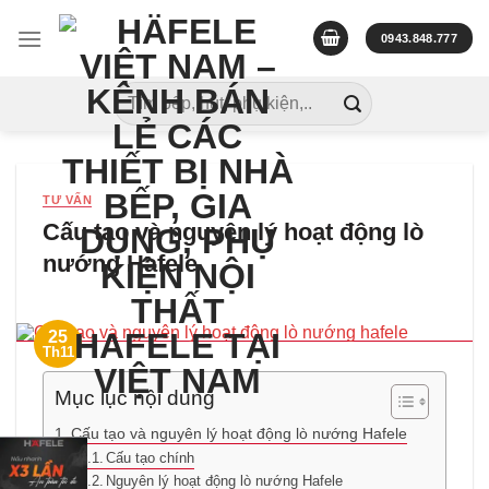
Skip
to
0943.848.777
content
Tìm
kiếm:
TƯ VẤN
Cấu tạo và nguyên lý hoạt động lò
nướng Hafele
25
Th11
Mục lục nội dung
Cấu tạo và nguyên lý hoạt động lò nướng Hafele
Cấu tạo chính
Nguyên lý hoạt động lò nướng Hafele