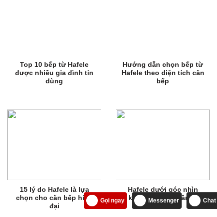
Top 10 bếp từ Hafele
Hướng dẫn chọn bếp từ
được nhiều gia đình tin
Hafele theo diện tích căn
dùng
bếp
15 lý do Hafele là lựa
Hafele dưới góc nhìn
chọn cho căn bếp hiện
kiến trúc sư (Phần 1)
Gọi ngay
Messenger
Chat
đại