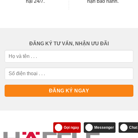
nại 24/7.
hạn bảo hành.
ĐĂNG KÝ TƯ VẤN, NHẬN ƯU ĐÃI
Gọi ngay
Messenger
Chat