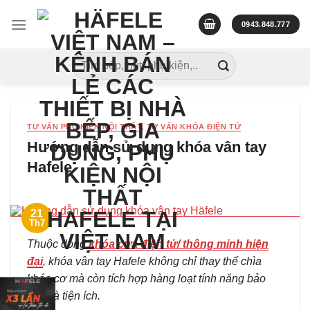
Skip
to
0943.848.777
content
Tìm
kiếm:
TƯ VẤN PHỤ KIỆN NỘI THẤT
,
TƯ VẤN KHÓA ĐIỆN TỬ
Hướng dẫn sử dụng khóa vân tay
Hafele
21
Th7
Thuộc dòng
khóa cửa điện tử/ thông minh hiện
đại
, khóa vân tay Hafele không chỉ thay thế chìa
khóa cơ mà còn tích hợp hàng loạt tính năng bảo
mật và tiện ích.