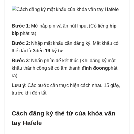
Bước 1
: Mở nắp pin và ấn nút Input (Có tiếng
bíp
bíp
phát ra)
Bước 2
: Nhập mật khẩu cần đăng ký. Mật khẩu có
thể dài từ
3
đến
19 ký tự
.
Bước 3
: Nhấn phím để kết thúc (Khi đăng ký mật
khẩu thành công sẽ có âm thanh
đinh đoong
phát
ra).
Lưu ý
: Các bước cần thực hiện cách nhau 15 giây,
trước khi đèn tắt
Cách đăng ký thẻ từ của khóa vân
tay Hafele