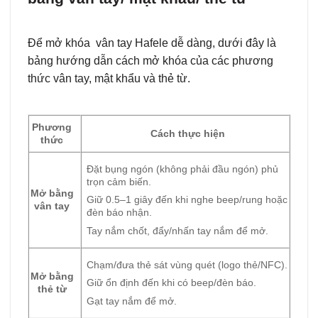
Để mở khóa vân tay Hafele dễ dàng, dưới đây là
bảng hướng dẫn cách mở khóa của các phương
thức vân tay, mật khẩu và thẻ từ.
Phương
Cách thực hiện
thức
Đặt bụng ngón (không phải đầu ngón) phủ
trọn cảm biến.
Mở bằng
Giữ 0.5–1 giây đến khi nghe beep/rung hoặc
vân tay
đèn báo nhận.
T
ay nắm chốt, đẩy/nhấn tay nắm để mở.
Chạm/đưa thẻ sát vùng quét (logo thẻ/NFC).
Mở bằng
Giữ ổn định đến khi có beep/đèn báo.
thẻ từ
Gạt tay nắm để mở.