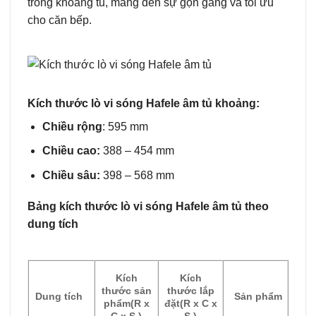
trong khoang tủ, mang đến sự gọn gàng và tối ưu
cho căn bếp.
Kích thước lò vi sóng Hafele âm tủ khoảng:
Chiều rộng
: 595 mm
Chiều cao:
388 – 454 mm
Chiều sâu:
398 – 568 mm
Bảng kích thước lò vi sóng Hafele âm tủ theo
dung tích
Kích
Kích
thước sản
thước lắp
Dung tích
Sản phẩm
phẩm
(R x
đặt
(R x C x
C x S )
S )