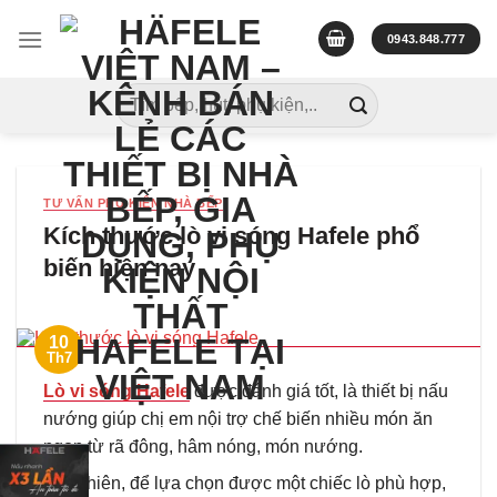
Skip
to
0943.848.777
content
Tìm
kiếm:
TƯ VẤN PHỤ KIỆN NHÀ BẾP
Kích thước lò vi sóng Hafele phổ
biến hiện nay
10
Th7
Lò vi sóng Hafele
được đánh giá tốt, là thiết bị nấu
nướng giúp chị em nội trợ chế biến nhiều món ăn
ngon từ rã đông, hâm nóng, món nướng.
Tuy nhiên, để lựa chọn được một chiếc lò phù hợp,