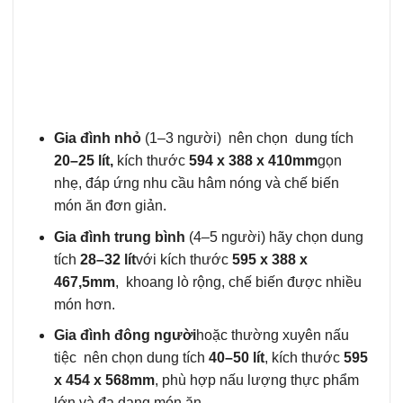
Gia đình nhỏ
(1–3 người) nên chọn dung tích
20–25 lít,
kích thước
594 x 388 x 410mm
gọn
nhẹ, đáp ứng nhu cầu hâm nóng và chế biến
món ăn đơn giản.
Gia đình trung bình
(4–5 người) hãy chọn dung
tích
28–32 lít
với kích thước
595 x 388 x
467,5mm
, khoang lò rộng, chế biến được nhiều
món hơn.
Gia đình đông người
hoặc thường xuyên nấu
tiệc nên chọn dung tích
40–50 lít
, kích thước
595
x 454 x 568mm
, phù hợp nấu lượng thực phẩm
lớn và đa dạng món ăn.