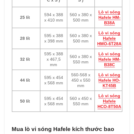
Lò vi sóng
594 x 388
560 x 380 x
25 lít
Hafele HM-
x 410 mm
500 mm
B38A
Lò vi sóng
595 x 388
560 x 380 x
28 lít
Hafele
x 398 mm
500 mm
HMO-6T28A
595 x 388
Lò vi sóng
560 x 380 x
32 lít
x 467,5
Hafele HM-
550 mm
mm
B38C
560-568 x
Lò vi sóng
595 x 454
44 lít
450 x 550
Hafele HO-
x 568 mm
mm
KT45B
Lò vi sóng
595 x 454
560 x 450 x
50 lít
Hafele
x 568 mm
550 mm
HCO-8T50A
Mua lò vi sóng Hafele kích thước bao