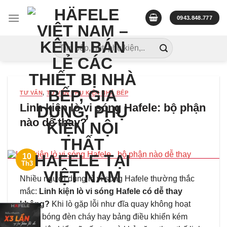
Skip
to
0943.848.777
content
Tìm
kiếm:
TƯ VẤN
,
TƯ VẤN PHỤ KIỆN NHÀ BẾP
Linh kiện lò vi sóng Hafele: bộ phận
nào dễ thay?
10
Th3
Nhiều người dùng lò vi sóng Hafele thường thắc
mắc:
Linh kiện lò vi sóng Hafele có dễ thay
không?
Khi lò gặp lỗi như đĩa quay không hoạt
động, bóng đèn cháy hay bảng điều khiển kém