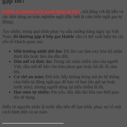
gặp lỗi?
Hafele là thương hiệu danh tiếng từ Đức
, nổi tiếng với độ bền và
các tính năng an toàn nghiêm ngặt (đặc biệt là cảm biến ngắt gas tự
động).
Tuy nhiên, trong quá trình phục vụ nấu nướng hàng ngày tại Việt
Nam,
lỗi thường gặp ở bếp gas Hafele
vẫn có thể xuất hiện do các
yếu tố khách quan sau:
Môi trường nhiệt đới ẩm:
Độ ẩm cao làm oxy hóa bộ phận
đánh lửa hoặc làm ẩm đầu đốt.
Dầu mỡ và thức ăn:
Trong các món chiên xào của người
Việt, dầu mỡ dễ bắn vào kim phun gas hoặc bít tắc lỗ chia
lửa.
Cơ chế an toàn:
Đôi khi, bếp không hỏng mà do hệ thống
cảm biến tự động ngắt gas để bảo vệ bạn (do gió tạt hoặc
nước trào), nhưng người dùng lại hiểu nhầm là lỗi.
Hao mòn tự nhiên:
Pin yếu, dây dẫn lão hóa sau thời gian
dài sử dụng.
Hiểu rõ nguyên nhân là bước đầu tiên để bạn khắc phục sự cố một
cách bình tĩnh và an toàn.