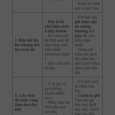
– Kiểm tra bình
gas và mở van.
– Khi bật, hãy
–
Đây là lỗi
giữ núm vặn
phổ biến nhất
ấn xuống
ở bếp Hafele.
khoảng 3-5
– Do chưa giữ
giây
để cảm
2. Bếp bật lên
đủ thời gian để
biến nhận
lửa nhưng thả
làm nóng cảm
nhiệt.
tay ra là tắt
biến nhiệt
– Dùng vải
(Thermocouple
mềm lau sạch
).
đầu kim loại
– Đầu cảm biến
nhỏ (cảm biến)
bị bẩn.
nằm cạnh đầu
đốt.
– Vệ sinh sạch
– Tỉ lệ gió và
sẽ mâm chia
gas không
lửa.
chuẩn (thiếu
3. Lửa cháy
–
Chỉnh lá gió:
oxy).
đỏ hoặc vàng
Tìm cần gạt
– Mâm chia lửa
(làm đen đáy
kim loại dưới
dính dầu mỡ,
nồi)
đáy bếp, chỉnh
bụi bẩn.
nhẹ cho đến