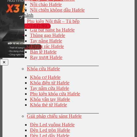
Nồi chảo Hafele
Đại lý
Nồi chiên không dầu Hafele
Bảo hành
Phụ kiện Nội thất – Tủ bếp
0902.716.230
Giá bát nâng hạ Hafele
Thùng gạo Hafele
Tay nâng Hafele
Thùng rác Hafele
0943.848.777
Bản lề Hafele
Ray trượt Hafele
✕
Khóa cửa Hafele
Khóa cơ Hafele
Khóa điện tử Hafele
Tay nắm cửa Hafele
Phụ kiện khóa cửa Hafele
Khóa vân tay Hafele
Khóa thẻ từ Hafele
Giải pháp chiếu sáng Hafele
Đèn Led vuông Hafele
Đèn Led tròn Hafele
Đèn Led dây Hafele