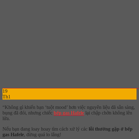
19
Th1
“Không gì khiến bạn ‘tuột mood’ hơn việc nguyên liệu đã sẵn sàng,
bụng đã đói, nhưng chiếc
bếp gas Hafele
lại chập chờn không lên
lửa.
Nếu bạn đang loay hoay tìm cách xử lý các
lỗi thường gặp ở bếp
gas Hafele
, đừng quá lo lắng!