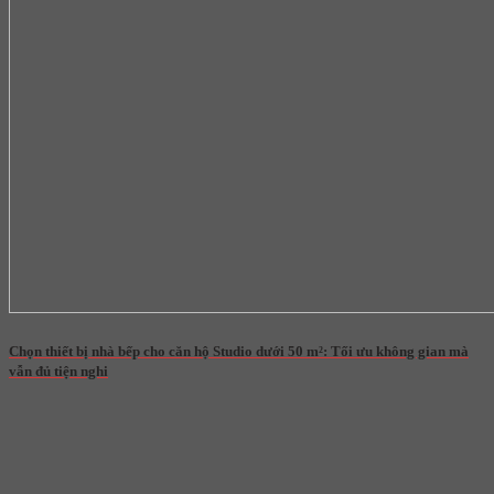
Chọn thiết bị nhà bếp cho căn hộ Studio dưới 50 m²: Tối ưu không gian mà
vẫn đủ tiện nghi