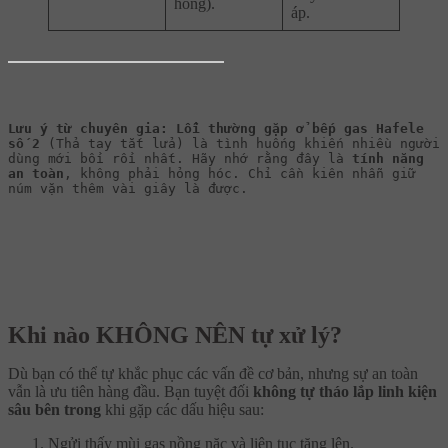
hỏng).
áp.
Lưu ý từ chuyên gia:
Lỗi thường gặp ở bếp gas Hafele 
số 2
 (Thả tay tắt lửa) là tình huống khiến nhiều người 
dùng mới bối rối nhất. Hãy nhớ rằng đây là 
tính năng 
an toàn
, không phải hỏng hóc. Chỉ cần kiên nhẫn giữ 
núm vặn thêm vài giây là được.
Khi nào KHÔNG NÊN tự xử lý?
Dù bạn có thể tự khắc phục các vấn đề cơ bản, nhưng sự an toàn
vẫn là ưu tiên hàng đầu. Bạn tuyệt đối
không tự tháo lắp linh kiện
sâu bên trong
khi gặp các dấu hiệu sau:
Ngửi thấy mùi gas nồng nặc và liên tục tăng lên.