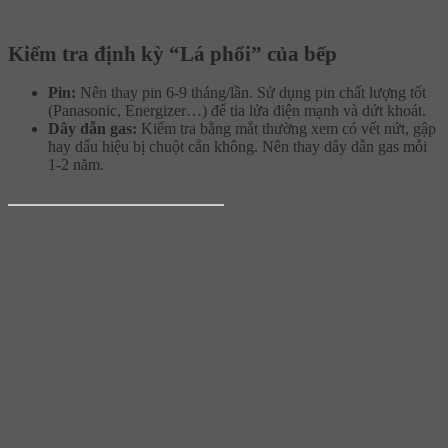
Kiểm tra định kỳ “Lá phổi” của bếp
Pin:
Nên thay pin 6-9 tháng/lần. Sử dụng pin chất lượng tốt
(Panasonic, Energizer…) để tia lửa điện mạnh và dứt khoát.
Dây dẫn gas:
Kiểm tra bằng mắt thường xem có vết nứt, gập
hay dấu hiệu bị chuột cắn không. Nên thay dây dẫn gas mỗi
1-2 năm.