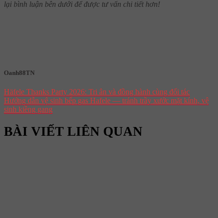
lại bình luận bên dưới để được tư vấn chi tiết hơn!
Oanh88TN
Häfele Thanks Party 2026: Tri ân và đồng hành cùng đối tác
Hướng dẫn vệ sinh bếp gas Hafele — tránh trầy xước mặt kính, vệ
sinh kiềng gang
BÀI VIẾT LIÊN QUAN