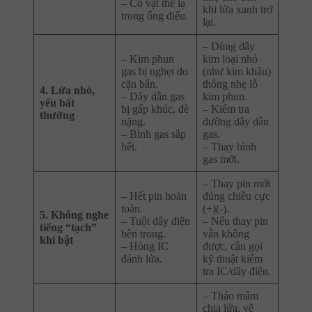
– Có vật thể lạ
khi lửa xanh trở
trong ống điếu.
lại.
– Dùng dây
– Kim phun
kim loại nhỏ
gas bị nghẹt do
(như kim khâu)
cặn bẩn.
thông nhẹ lỗ
4. Lửa nhỏ,
– Dây dẫn gas
kim phun.
yếu bất
bị gấp khúc, đè
– Kiểm tra
thường
nặng.
đường dây dẫn
– Bình gas sắp
gas.
hết.
– Thay bình
gas mới.
– Thay pin mới
– Hết pin hoàn
đúng chiều cực
toàn.
(+)(-).
5. Không nghe
– Tuột dây điện
– Nếu thay pin
tiếng “tạch”
bên trong.
vẫn không
khi bật
– Hỏng IC
được, cần gọi
đánh lửa.
kỹ thuật kiểm
tra IC/dây điện.
– Tháo mâm
chia lửa, vệ