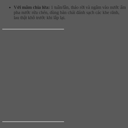
Với mâm chia lửa:
1 tuần/lần, tháo rời và ngâm vào nước ấm
pha nước rửa chén, dùng bàn chải đánh sạch các khe rãnh,
lau thật khô trước khi lắp lại.