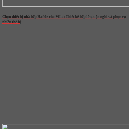
Chọn thiết bị nhà bếp Hafele cho Villa: Thiết kế bếp lớn, tiện nghi và phục vụ
nhiều thế hệ