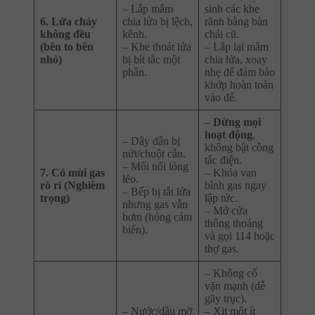
– Lắp mâm
sinh các khe
6. Lửa cháy
chia lửa bị lệch,
rãnh bằng bàn
không đều
kênh.
chải cũ.
(bên to bên
– Khe thoát lửa
– Lắp lại mâm
nhỏ)
bị bít tắc một
chia lửa, xoay
phần.
nhẹ để đảm bảo
khớp hoàn toàn
vào đế.
–
Dừng mọi
hoạt động
,
– Dây dẫn bị
không bật công
nứt/chuột cắn.
tắc điện.
– Mối nối lỏng
7. Có mùi gas
– Khóa van
lẻo.
rò rỉ (Nghiêm
bình gas ngay
– Bếp bị tắt lửa
trọng)
lập tức.
nhưng gas vẫn
– Mở cửa
bơm (hỏng cảm
thông thoáng
biến).
và gọi 114 hoặc
thợ gas.
– Không cố
vặn mạnh (dễ
gãy trục).
– Nước/dầu mỡ
– Xịt một ít