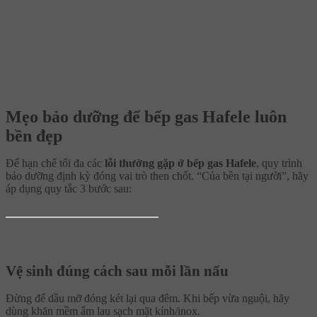
Mẹo bảo dưỡng để bếp gas Hafele luôn
bền đẹp
Để hạn chế tối đa các
lỗi thường gặp ở bếp gas Hafele
, quy trình
bảo dưỡng định kỳ đóng vai trò then chốt. “Của bền tại người”, hãy
áp dụng quy tắc 3 bước sau:
Vệ sinh đúng cách sau mỗi lần nấu
Đừng để dầu mỡ đóng két lại qua đêm. Khi bếp vừa nguội, hãy
dùng khăn mềm ẩm lau sạch mặt kính/inox.