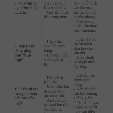
8. Nút vặn bị
chảy vào trục
RP7 (chống rỉ)
kẹt cứng hoặc
làm rỉ sét lò xo.
vào khe trục,
lỏng lẻo
– Gãy lẫy nhựa
chờ 5p rồi thử
bên trong núm.
lại nhẹ nhàng.
– Nếu không
được, cần thay
cụm van/núm.
– Kiểm tra và
– Lắp mâm
lắp lại mâm
9. Bếp phát
chia lửa chưa
chia lửa cho
tiếng phập
khớp.
cân đối.
phù “bụp
– Bộ phận điều
– Điều chỉnh
bụp”
chỉnh gió bị
lại lá gió dưới
lệch.
đáy bếp.
– Đặt nồi vào
– Đặt nồi bị
chính giữa
lệch tâm.
kiềng.
– Mâm chia lửa
10. Lửa bị tạt
– Nếu lửa bốc
bị cong vênh
ra ngoài hoặc
cao bất thường
(do dùng lâu).
bốc cao đột
không giảm
– Áp suất bình
ngột
được: Khóa gas
gas quá lớn (bộ
và gọi kỹ thuật
van điều áp
thay van điều