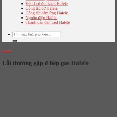
Đèn Led đọc sách Hafele
Công tắc cơ Hafele
Công tắc cảm ứng Hafele
Nguồn điện Hafele
Thanh dẫn đèn Led Hafele
Tìm
kiếm:
Tư vấn
Lỗi thường gặp ở bếp gas Hafele