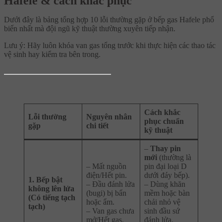
Hafele & cách khắc phục
Dưới đây là bảng tổng hợp 10 lỗi thường gặp ở bếp gas Hafele phổ
biến nhất mà đội ngũ kỹ thuật thường xuyên tiếp nhận.
Lưu ý: Hãy luôn khóa van gas tổng trước khi thực hiện các thao tác
vệ sinh hay kiểm tra bên trong.
Cách khắc
Lỗi thường
Nguyên nhân
phục chuẩn
gặp
chi tiết
kỹ thuật
–
Thay pin
mới
(thường là
– Mất nguồn
pin đại loại D
điện/Hết pin.
dưới đáy bếp).
1. Bếp bật
– Đầu đánh lửa
– Dùng khăn
không lên lửa
(bugi) bị bẩn
mềm hoặc bàn
(Có tiếng tạch
hoặc ẩm.
chải nhỏ vệ
tạch)
– Van gas chưa
sinh đầu sứ
mở/Hết gas.
đánh lửa.