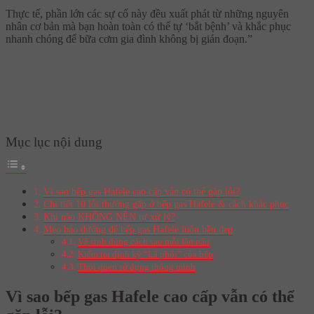
Thực tế, phần lớn các sự cố này đều xuất phát từ những nguyên
nhân cơ bản mà bạn hoàn toàn có thể tự ‘bắt bệnh’ và khắc phục
nhanh chóng để bữa cơm gia đình không bị gián đoạn.”
Mục lục nội dung
Vì sao bếp gas Hafele cao cấp vẫn có thể gặp lỗi?
Chi tiết 10 lỗi thường gặp ở bếp gas Hafele & cách khắc phục
Khi nào KHÔNG NÊN tự xử lý?
Mẹo bảo dưỡng để bếp gas Hafele luôn bền đẹp
Vệ sinh đúng cách sau mỗi lần nấu
Kiểm tra định kỳ “Lá phổi” của bếp
Thói quen sử dụng thông minh
Vì sao bếp gas Hafele cao cấp vẫn có thể