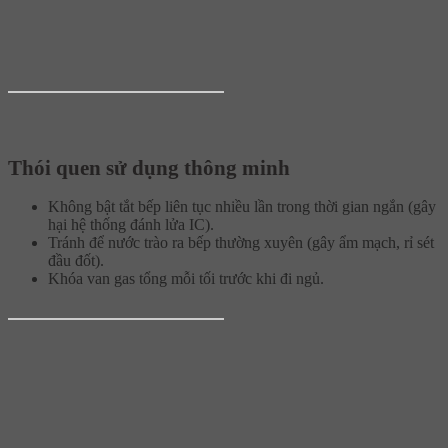
Thói quen sử dụng thông minh
Không bật tắt bếp liên tục nhiều lần trong thời gian ngắn (gây
hại hệ thống đánh lửa IC).
Tránh để nước trào ra bếp thường xuyên (gây ẩm mạch, rỉ sét
đầu đốt).
Khóa van gas tổng mỗi tối trước khi đi ngủ.