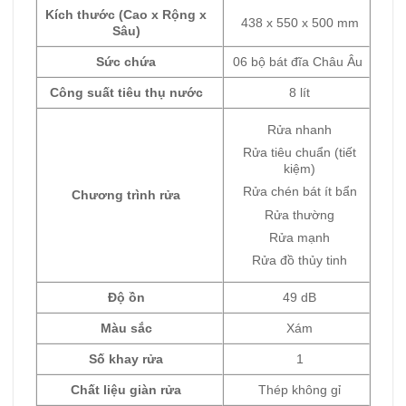
Kích thước (Cao x Rộng x
438 x 550 x 500 mm
Sâu)
Sức chứa
06 bộ bát đĩa Châu Âu
Công suất tiêu thụ nước
8 lít
Rửa nhanh
Rửa tiêu chuẩn (tiết
kiệm)
Rửa chén bát ít bẩn
Chương trình rửa
Rửa thường
Rửa mạnh
Rửa đồ thủy tinh
Độ ồn
49 dB
Màu sắc
Xám
Số khay rửa
1
Chất liệu giàn rửa
Thép không gỉ