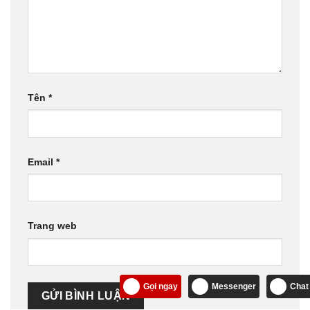
Tên
*
Email
*
Trang web
Gọi ngay
Messenger
Chat