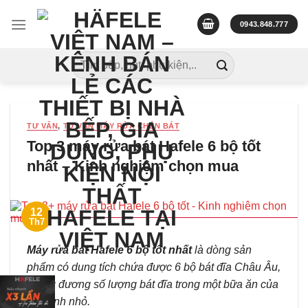
Skip
to
0943.848.777
content
Tìm
kiếm:
TƯ VẤN
,
TƯ VẤN MÁY RỬA CHÉN BÁT
Top 3 máy rửa bát Hafele 6 bộ tốt
nhất – Kinh nghiệm chọn mua
12
Th7
Máy rửa bát Hafele 6 bộ
tốt nhất
là dòng sản
phẩm có dung tích chứa được 6 bộ bát đĩa Châu Âu,
tương đương số lượng bát đĩa trong một bữa ăn của
gia đình nhỏ.