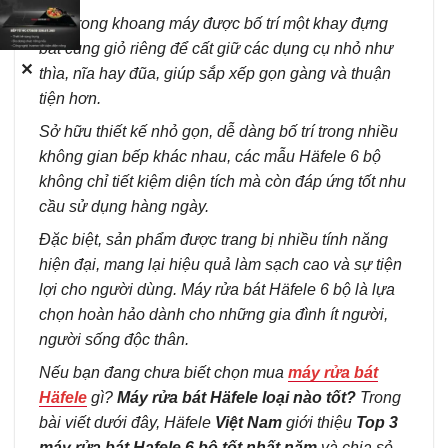
Bên trong khoang máy được bố trí một khay đựng
bát cùng giỏ riêng để cất giữ các dụng cụ nhỏ như
✕
thìa, nĩa hay đũa, giúp sắp xếp gọn gàng và thuận
tiện hơn.
Sở hữu thiết kế nhỏ gọn, dễ dàng bố trí trong nhiều
không gian bếp khác nhau, các mẫu Häfele 6 bộ
không chỉ tiết kiệm diện tích mà còn đáp ứng tốt nhu
cầu sử dụng hàng ngày.
Đặc biệt, sản phẩm được trang bị nhiều tính năng
hiện đại, mang lại hiệu quả làm sạch cao và sự tiện
lợi cho người dùng. Máy rửa bát Häfele 6 bộ là lựa
chọn hoàn hảo dành cho những gia đình ít người,
người sống độc thân.
Nếu bạn đang chưa biết chọn mua
máy rửa bát
Häfele
gì?
Máy rửa bát Häfele loại nào tốt?
Trong
bài viết dưới đây, Häfele
Việt Nam
giới thiệu
Top 3
máy rửa bát Hafele 6 bộ tốt nhất năm
và chia sẻ