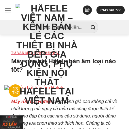
Skip
to
0943.848.777
content
Tìm
kiếm:
TƯ VẤN MÁY RỬA CHÉN BÁT
Máy rửa bát Häfele bán âm loại nào
tốt?
13
Th7
Máy rửa bát Häfele
được đánh giá cao không chỉ về
chất lượng mà ngay cả mẫu mã cũng được thiết kế
đa dạng đáp ứng các nhu cầu sử dụng, người dùng
dễ dàng lựa chọn theo sở thích hơn. Chúng ta có