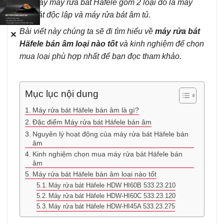
thể thấy máy rửa bát Häfele gồm 2 loại đó là máy
rửa bát độc lập và máy rửa bát âm tủ.
Bài viết này chúng ta sẽ đi tìm hiểu về
máy rửa bát
✕
Häfele bán âm loại nào tốt
và kinh nghiệm để chọn
mua loại phù hợp nhất để bạn đọc tham khảo.
Mục lục nội dung
Máy rửa bát Häfele bán âm là gì?
Đặc điểm Máy rửa bát Häfele bán âm
Nguyên lý hoạt động của máy rửa bát Häfele bán
âm
Kinh nghiệm chọn mua máy rửa bát Häfele bán
âm
Máy rửa bát Häfele bán âm loại nào tốt
Máy rửa bát Häfele HDW HI60B 533.23.210
Máy rửa bát Häfele HDW-HI60C 533.23.120
Máy rửa bát Häfele HDW-HI45A 533.23.275