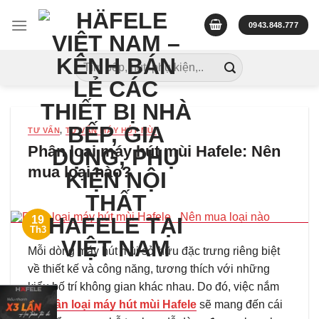
Skip
to
0943.848.777
content
Tìm
kiếm:
TƯ VẤN
,
TƯ VẤN MÁY HÚT MÙI
Phân loại máy hút mùi Hafele: Nên
mua loại nào?
19
Th3
Mỗi dòng máy hút mùi sở hữu đặc trưng riêng biệt
về thiết kế và công năng, tương thích với những
kiểu bố trí không gian khác nhau. Do đó, việc nắm
rõ
phân loại máy hút mùi Hafele
sẽ mang đến cái