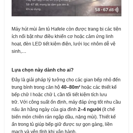
Máy hút mùi âm tủ Hafele còn được trang bị các tiện
ích nổi bật như điều khiển cơ hoặc cảm ứng linh
hoạt, đèn LED tiết kiệm điện, lưới lọc nhôm dễ vệ
sinh,…
Lựa chọn này dành cho ai?
Đây là giải pháp lý tưởng cho các gian bếp nhỏ đến
trung bình trong căn hộ
40–80m²
hoặc các thiết kế
bếp chữ I hoặc chữ L cần tối tiết kiệm tích lưu
trữ. Với công suất ổn định, máy đáp ứng tốt nhu cầu
nấu ăn hằng ngày của gia đình
2–4 người
(ít chế
biến món chiên rán ngập dầu, nặng mùi). Thiết kế
ẩn trong tủ giúp bếp giữ được sự gọn gàng, liền
mạch và yên tĩnh khi vận hành.