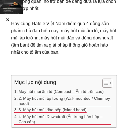
nhìn tổng quan, hỗ trợ bạn dễ dàng đưa ra lựa chọn
phù hợp nhất.
✕
Hãy cùng Hafele Việt Nam điểm qua 4 dòng sản
phẩm chủ đạo hiện nay: máy hút mùi âm tủ, máy hút
mùi áp tường, máy hút mùi đảo và dòng downdraft
(âm bàn) để tìm ra giải pháp thông gió hoàn hảo
nhất cho tổ ấm của bạn.
Mục lục nội dung
Máy hút mùi âm tủ (Compact – Âm tủ trên cao)
2. Máy hút mùi áp tường (Wall-mounted / Chimney
hood)
3. Máy hút mùi đảo bếp (Island hood)
4. Máy hút mùi Downdraft (Ẩn trong bàn bếp –
Cao cấp)