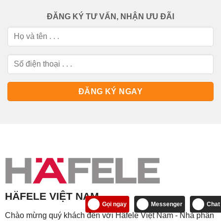
ĐĂNG KÝ TƯ VẤN, NHẬN ƯU ĐÃI
HÄFELE VIỆT NAM
Gọi ngay
Messenger
Chat
Chào mừng quý khách đến với Häfele Việt Nam - Nhà phân