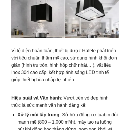
Vì lộ diện hoàn toàn, thiết bị được Hafele phát triển
với tiêu chuẩn thẩm mỹ cao, sử dụng hình khối đơn
giản (hình trụ tròn, hình hộp chữ nhật,…), vật liệu
Inox 304 cao cấp, kết hợp ánh sáng LED tinh tế
giúp thiết bị hòa nhập tự nhiên.
Hiệu suất và Vận hành:
Vượt trên vẻ đẹp hình
thức là sức mạnh vận hành đáng kể:
Xử lý mùi tập trung:
Sở hữu động cơ tuabin đôi
mạnh mẽ (800 – 1.000 m³/h), máy tạo ra luồng
hút khí động học thẳng đứng, gom gọn khói và