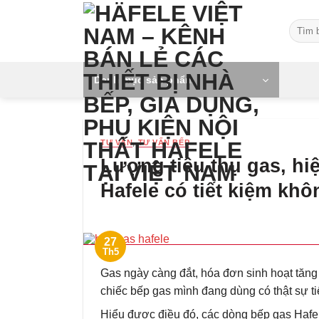
Skip
Tìm
to
kiếm:
content
Danh mục sản phẩm
TƯ VẤN
,
TƯ VẤN BẾP
Lượng tiêu thụ gas, hiệ
Hafele có tiết kiệm kh
27
Th5
Gas ngày càng đắt, hóa đơn sinh hoạt tăng 
chiếc bếp gas mình đang dùng có thật sự t
Hiểu được điều đó, các dòng bếp gas Hafel