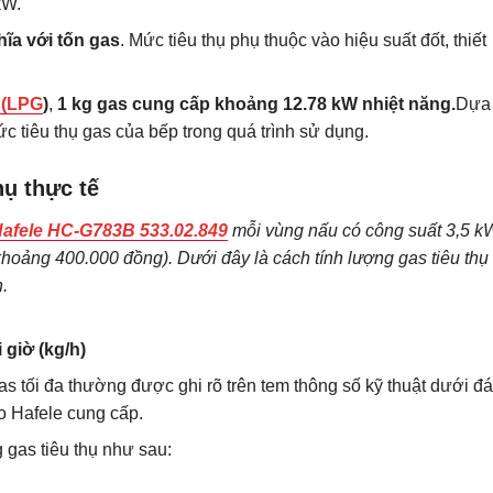
kW.
ĩa với tốn gas
. Mức tiêu thụ phụ thuộc vào hiệu suất đốt, thiết
 (LPG
)
,
1 kg gas cung cấp khoảng 12.78 kW nhiệt năng.
Dựa
c tiêu thụ gas của bếp trong quá trình sử dụng.
hụ thực tế
Hafele HC-G783B 533.02.849
mỗi vùng nấu có công suất 3,5 k
khoảng 400.000 đồng). Dưới đây là cách tính lượng gas tiêu thụ
h.
 giờ (kg/h)
as tối đa thường được ghi rõ trên tem thông số kỹ thuật dưới đ
o Hafele cung cấp.
 gas tiêu thụ như sau: