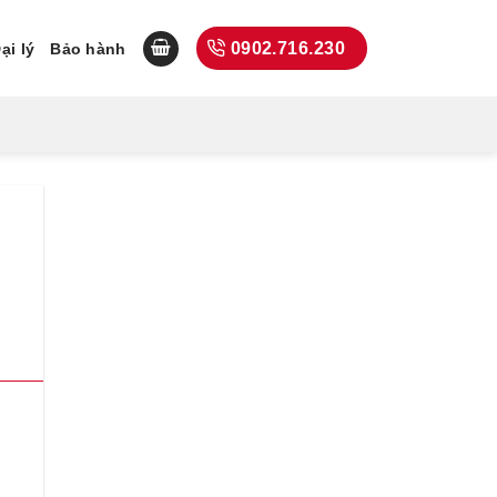
0902.716.230
ại lý
Bảo hành