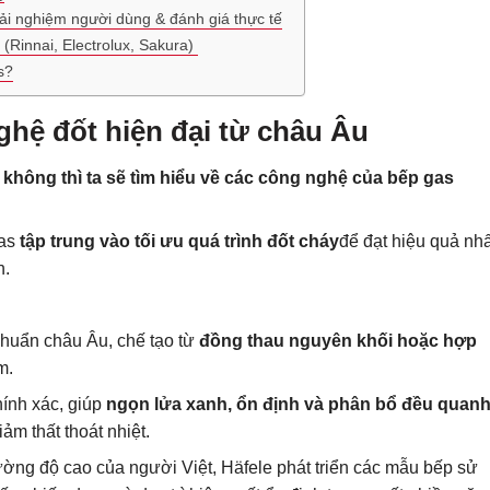
rải nghiệm người dùng & đánh giá thực tế
(Rinnai, Electrolux, Sakura)
s?
ghệ đốt hiện đại từ châu Âu
m không thì ta sẽ tìm hiểu về các công nghệ của bếp gas
as
tập trung vào tối ưu quá trình đốt cháy
để đạt hiệu quả nhấ
h.
chuẩn châu Âu, chế tạo từ
đồng thau nguyên khối hoặc hợp
m.
hính xác, giúp
ngọn lửa xanh, ổn định và phân bổ đều quan
ảm thất thoát nhiệt.
ường độ cao của người Việt, Häfele phát triển các mẫu bếp sử