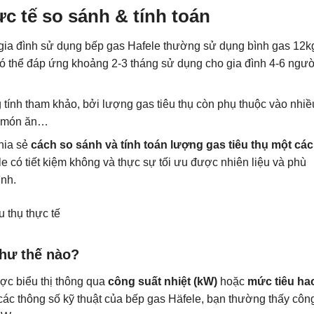
c tế so sánh & tính toán
c gia đình sử dụng bếp gas Hafele thường sử dụng bình gas 12k
có thể đáp ứng khoảng 2-3 tháng sử dụng cho gia đình 4-6 ngườ
 tính tham khảo, bởi lượng gas tiêu thụ còn phụ thuộc vào nhiề
ại món ăn…
chia sẻ
cách so sánh và tính toán lượng gas tiêu thụ một cá
e có tiết kiệm không và thực sự tối ưu được nhiên liệu và phù
ình.
như thế nào?
ợc biểu thị thông qua
công suất nhiệt (kW)
hoặc
mức tiêu ha
các thông số kỹ thuật của bếp gas Häfele, bạn thường thấy côn