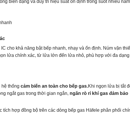
hống biến dạng và duy trì hiệu suất ổn định trong suốt nhiều năm
xác
IC cho khả năng bật bếp nhanh, nhạy và ổn định. Núm vặn thiế
n lửa chính xác, từ lửa lớn đến lửa nhỏ, phù hợp với đa dạng
p hệ thống
cảm biến an toàn cho bếp gas.
Khi ngọn lửa bị tắt đ
ộng ngắt gas trong thời gian ngắn,
ngăn rò rỉ khí gas đảm bảo
c tích hợp đồng bộ trên các dòng bếp gas Häfele phân phối chí