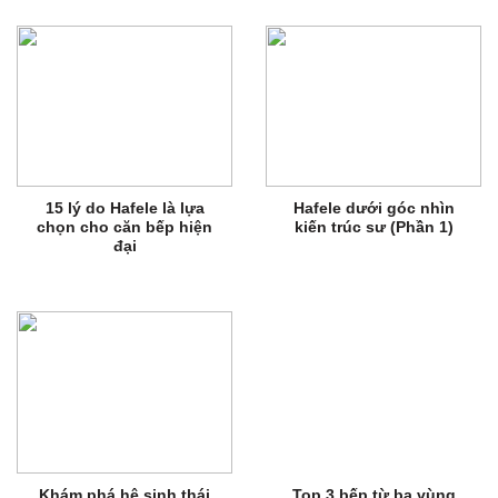
15 lý do Hafele là lựa
Hafele dưới góc nhìn
chọn cho căn bếp hiện
kiến trúc sư (Phần 1)
đại
Khám phá hệ sinh thái
Top 3 bếp từ ba vùng