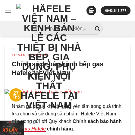
Skip
to
0943.848.777
content
Tìm
kiếm:
TƯ VẤN
,
TƯ VẤN BẾP
Chính sách bảo hành bếp gas
Hafele tại Việt Nam
27
Th5
Nhằm giúp Quý khách hàng yên tâm trong quá trình
lựa chọn và sử dụng sản phẩm, Häfele Việt Nam
trân trọng gửi tới Quý khách
Chính sách bảo hành
bếp gas Häfele
chính hãng
.