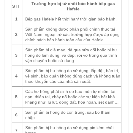
Trường hợp bị từ chối bảo hành bếp gas
STT
Hafele
1
Bếp gas Hafele hết thời hạn/ thời gian bảo hành.
Sản phẩm không được phân phối chính thức tại
2
Việt Nam, ngoại trừ các trường hợp được áp dụng
chính sách bảo hành toàn cầu của Häfele.
Sản phẩm bị giả mạo, đã qua sửa đổi hoặc bị hư
3
hỏng do lạm dụng, va đập, rơi vỡ trong quá trình
vận chuyển hoặc sử dụng.
Sản phẩm bị hư hỏng do sử dụng, lắp đặt, bảo trì,
4
vệ sinh, bảo quản không đúng cách và không tuân
theo khuyến cáo của nhà sản xuất.
Các hư hỏng phát sinh do hao mòn tự nhiên, tai
5
nạn, thiên tai, cháy nổ hoặc các sự kiện bất khả
kháng như: lũ lụt, động đất, hỏa hoạn, sét đánh…
Sản phẩm bị hỏng do côn trùng, sâu bọ thâm
6
nhập.
Sản phẩm bị hư hỏng do sử dụng pin kém chất
7