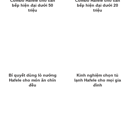
Combo Hafele cho căn
Combo Hafele cho căn
bếp hiện đại dưới 50
bếp hiện đại dưới 20
triệu
triệu
Bí quyết dùng lò nướng
Kinh nghiệm chọn tủ
Hafele cho món ăn chín
lạnh Hafele cho mọi gia
đều
đình