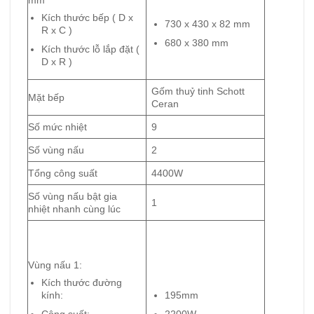
mm
Kích thước bếp ( D x
730 x 430 x 82 mm
R x C )
680 x 380 mm
Kích thước lỗ lắp đặt (
D x R )
Gốm thuỷ tinh Schott
Mặt bếp
Ceran
Số mức nhiệt
9
Số vùng nấu
2
Tổng công suất
4400W
Số vùng nấu bật gia
1
nhiệt nhanh cùng lúc
Vùng nấu 1:
Kích thước đường
kính:
195mm
Công suất:
2200W