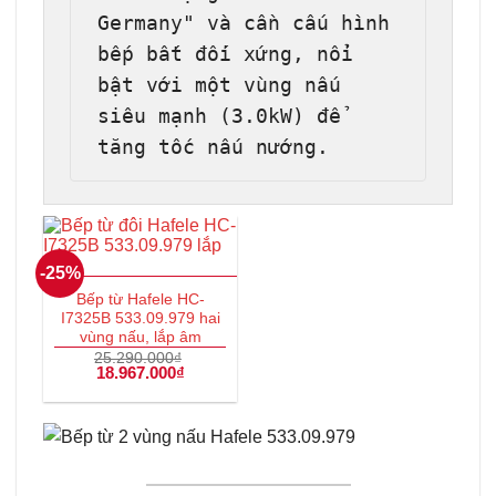
Germany" và cần cấu hình 
bếp bất đối xứng, nổi 
bật với một vùng nấu 
siêu mạnh (3.0kW) để 
tăng tốc nấu nướng.
-25%
Bếp từ Hafele HC-
I7325B 533.09.979 hai
vùng nấu, lắp âm
25.290.000
₫
Giá
18.967.000
₫
Giá
gốc
hiện
là:
tại
25.290.000₫.
là:
18.967.000₫.