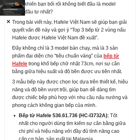
chọn khiến bạn bối rối không biết đâu là model
đáng đầu tư nhất?
✕
Trong bài viết này, Hafele Việt Nam sẽ giúp bạn giải
quyết vấn đề này và gợi ý “Top 3 bếp từ 2 vùng nấu
Hafele được Hafele Việt Nam đề xuất”.
Đây không chỉ là 3 model bán chạy, mà là 3 sản
phẩm đại diện cho “tiêu chuẩn vàng” của
bếp từ
Hafele
trong khổ bếp chữ nhật 73cm, nơi sự cân
bằng giữa hiệu suất và độ bền được ưu tiên nhất.
3 mẫu bếp này được chọn lọc dựa trên thiết kế, hiệu
năng và độ bền vượt trội, giúp bạn dễ dàng tìm
được chiếc bếp phù hợp với nhu cầu nấu nướng và
phong cách không gian bếp của mình.
Bếp từ Hafele 536.61.736 (HC-I3732A):
Tốt
nhất cho người dùng tìm kiếm sự cân bằng giữa
chi phí và hiệu năng với đầy đủ tính năng cao
cấp cơ bản, sản xuất tại Malaysia.