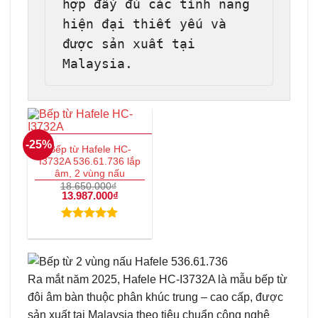
hợp đầy đủ các tính năng 
hiện đại thiết yếu và 
được sản xuất tại 
Malaysia.
-25%
Bếp từ Hafele HC-
I3732A 536.61.736 lắp
âm, 2 vùng nấu
18.650.000
₫
Giá
13.987.000
₫
Giá
gốc
hiện
là:
tại
18.650.000₫.
là:
Được xếp
13.987.000₫.
hạng
5.00
5 sao
Ra mắt năm 2025, Hafele HC-I3732A là mẫu bếp từ
đôi âm bàn thuộc phân khúc trung – cao cấp, được
sản xuất tại Malaysia theo tiêu chuẩn công nghệ