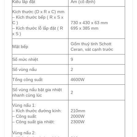
Kiểu lắp đặt
Âm (cố định)
Kích thước (D x R x C) mm
– Kích thước bếp ( R x S x
C )
730 x 430 x 63 mm
– Kích thước lỗ lắp đặt ( R
695 x 385 mm
x S )
Gốm thuỷ tinh Schott
Mặt bếp
Ceran, vát cạnh trước
Số mức nhiệt
9
Số vùng nấu
2
Tổng công suất
4600W
Số vùng nấu bật gia nhiệt
2
nhanh cùng lúc
Vùng nấu 1:
– Kích thước đường kính:
210mm
– Công suất:
2000W
– Công suất gia nhiệt:
2300W
Vùng nấu 2: