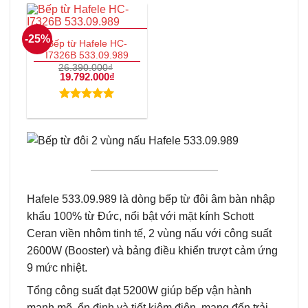
-25%
Bếp từ Hafele HC-
I7326B 533.09.989
26.390.000
₫
Giá
19.792.000
₫
Giá
gốc
hiện
là:
tại
26.390.000₫.
là:
Được xếp
19.792.000₫.
hạng
5.00
5 sao
Hafele 533.09.989 là dòng bếp từ đôi âm bàn nhập
khẩu 100% từ Đức, nổi bật với mặt kính Schott
Ceran viền nhôm tinh tế, 2 vùng nấu với công suất
2600W (Booster) và bảng điều khiển trượt cảm ứng
9 mức nhiệt.
Tổng công suất đạt 5200W giúp bếp vận hành
mạnh mẽ, ổn định và tiết kiệm điện, mang đến trải