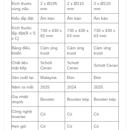
Kích thước
2 x Ø195
2 x Ø210
2 x Ø210
vùng nấu
mm
mm
mm
Kiểu lắp đặt
Âm bàn
Âm bàn
Âm bàn
Kích thước
730 x 430 x
730 x 430 x
730 x 430 x
lắp đặt(R x S
82 mm
63 mm
63 mm
x C)
Bảng điều
Cảm ứng
Cảm ứng
Cảm ứng
khiển
trượt
trượt
trượt
Chất liệu
Schott
Schott
Schott Ceran
mặt bếp
Ceran
Ceran
Sản xuất tại
Malaysia
Đức
Đức
Năm ra mắt
2025
2024
2025
Gia nhiệt
Booster
Booster kép
Booster kép
nhanh
Công nghệ
Có
Có
Có
Inverter
Hẹn giờ
Có
Có
Có