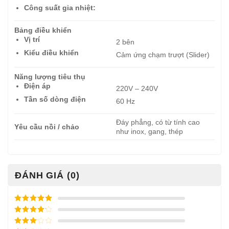
Công suất gia nhiệt:
Bảng điều khiển
Vị trí
2 bên
Kiểu điều khiển
Cảm ứng chạm trượt (Slider)
Năng lượng tiêu thụ
Điện áp
220V – 240V
Tần số dòng điện
60 Hz
Đáy phẳng, có từ tính cao
Yêu cầu nồi / chảo
như inox, gang, thép
ĐÁNH GIÁ (0)
Được xếp
hạng
5
5
Được xếp
sao
hạng
4
5