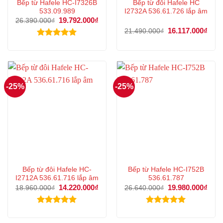
Bếp từ Hafele HC-I7326B
Bếp từ đôi Hafele HC
533.09.989
I2732A 536.61.726 lắp âm
Giá
19.792.000
₫
Giá
26.390.000
₫
gốc
hiện
Giá
16.117.000
₫
Giá
21.490.000
₫
là:
tại
gốc
hiện
26.390.000₫.
là:
là:
tại
Được xếp
19.792.000₫.
21.490.000₫.
là:
hạng
5.00
16.1
5 sao
-25%
-25%
Bếp từ đôi Hafele HC-
Bếp từ Hafele HC-I752B
I2712A 536.61.716 lắp âm
536.61.787
Giá
14.220.000
₫
Giá
Giá
19.980.000
₫
Giá
18.960.000
₫
26.640.000
₫
gốc
hiện
gốc
hiện
là:
tại
là:
tại
18.960.000₫.
là:
26.640.000₫.
là:
Được xếp
Được xếp
14.220.000₫.
19.9
hạng
5.00
hạng
5.00