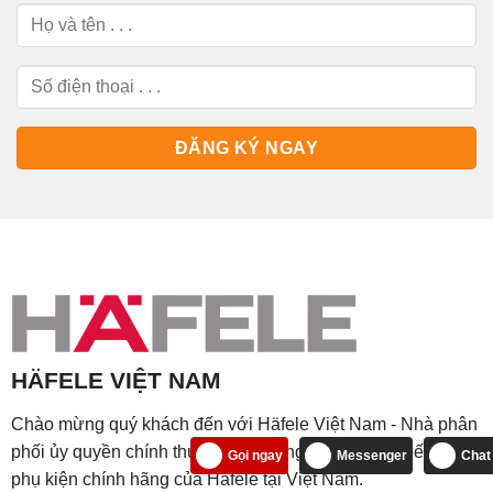
HÄFELE VIỆT NAM
Chào mừng quý khách đến với Häfele Việt Nam - Nhà phân
phối ủy quyền chính thức đồ gia dụng, thiết bị nhà bếp và
Gọi ngay
Messenger
Chat
phụ kiện chính hãng của Häfele tại Việt Nam.