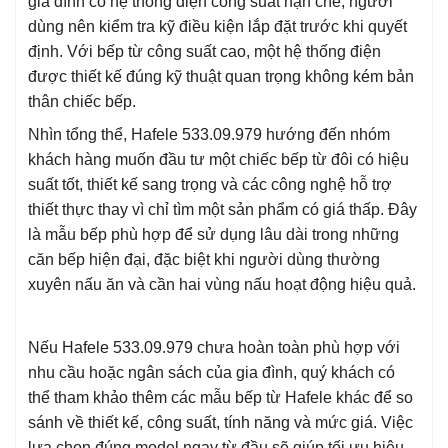
gia đình có hệ thống điện công suất hạn chế, người
dùng nên kiểm tra kỹ điều kiện lắp đặt trước khi quyết
định. Với bếp từ công suất cao, một hệ thống điện
được thiết kế đúng kỹ thuật quan trọng không kém bản
thân chiếc bếp.
Nhìn tổng thể, Hafele 533.09.979 hướng đến nhóm
khách hàng muốn đầu tư một chiếc bếp từ đôi có hiệu
suất tốt, thiết kế sang trọng và các công nghệ hỗ trợ
thiết thực thay vì chỉ tìm một sản phẩm có giá thấp. Đây
là mẫu bếp phù hợp để sử dụng lâu dài trong những
căn bếp hiện đại, đặc biệt khi người dùng thường
xuyên nấu ăn và cần hai vùng nấu hoạt động hiệu quả.
Nếu Hafele 533.09.979 chưa hoàn toàn phù hợp với
nhu cầu hoặc ngân sách của gia đình, quý khách có
thể tham khảo thêm các mẫu bếp từ Hafele khác để so
sánh về thiết kế, công suất, tính năng và mức giá. Việc
lựa chọn đúng model ngay từ đầu sẽ giúp tối ưu hiệu