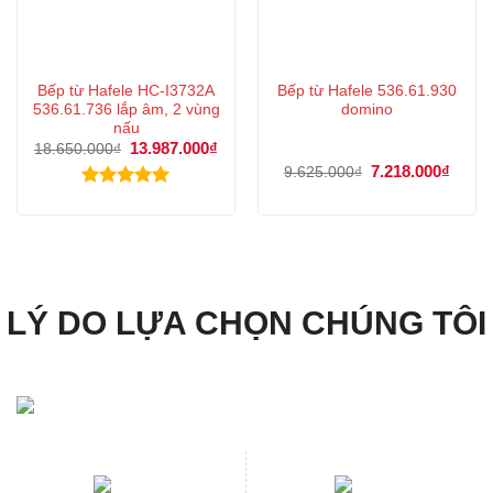
Bếp từ Hafele HC-I3732A
Bếp từ Hafele 536.61.930
536.61.736 lắp âm, 2 vùng
domino
nấu
Giá
13.987.000
₫
Giá
18.650.000
₫
gốc
hiện
Giá
7.218.000
₫
Giá
9.625.000
₫
là:
tại
gốc
hiện
18.650.000₫.
là:
là:
tại
Được xếp
13.987.000₫.
9.625.000₫.
là:
hạng
5.00
7.218
5 sao
LÝ DO LỰA CHỌN CHÚNG TÔI