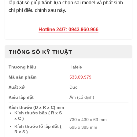
lắp đặt sẽ giúp tránh lựa chọn sai model và phát sinh
chi phí điều chỉnh sau này.
Hotline 24/7: 0943.960.966
THÔNG SỐ KỸ THUẬT
Thương hiệu
Hafele
Mã sản phẩm
533.09.979
Xuất xứ
Đức
Kiểu lắp đặt
Âm (cố định)
Kích thước (D x R x C) mm
Kích thước bếp ( R x S
x C )
730 x 430 x 63 mm
Kích thước lỗ lắp đặt (
695 x 385 mm
R x S )