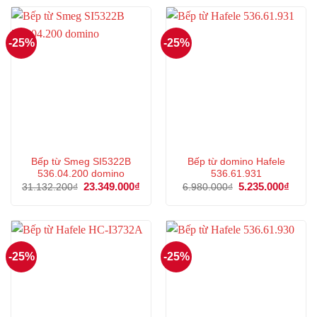
5 sao
5 sao
-25%
-25%
Bếp từ Smeg SI5322B
Bếp từ domino Hafele
536.04.200 domino
536.61.931
Giá
23.349.000
₫
Giá
Giá
5.235.000
₫
Giá
31.132.200
₫
6.980.000
₫
gốc
hiện
gốc
hiện
là:
tại
là:
tại
31.132.200₫.
là:
6.980.000₫.
là:
23.349.000₫.
5.235
-25%
-25%