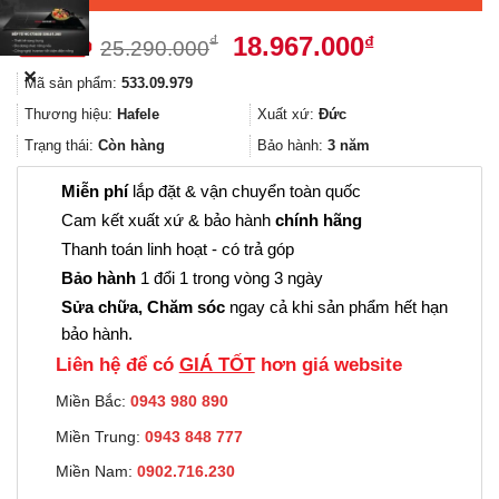
Giá
Giá
18.967.000
₫
₫
25.290.000
gốc
hiện
✕
Mã sản phẩm:
533.09.979
là:
tại
25.290.000₫.
là:
Thương hiệu:
Hafele
Xuất xứ:
Đức
18.967.000
Trạng thái:
Còn hàng
Bảo hành:
3 năm
Miễn phí
lắp đặt & vận chuyển toàn quốc
Cam kết xuất xứ & bảo hành
chính hãng
Thanh toán linh hoạt - có trả góp
Bảo hành
1 đổi 1 trong vòng 3 ngày
Sửa chữa, Chăm sóc
ngay cả khi sản phẩm hết hạn
bảo hành.
Liên hệ để có
GIÁ TỐT
hơn giá website
Miền Bắc:
0943 980 890
Miền Trung:
0943 848 777
Miền Nam:
0902.716.230