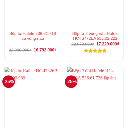
Bếp từ Hafele 536.61.718
Bếp từ 2 vùng nấu Hafele
ba vùng nấu
HC-IS772EA 535.02.222
Giá
17.229.000
₫
Giá
22.973.000
₫
gốc
hiện
Giá
16.792.000
₫
Giá
22.390.000
₫
là:
tại
gốc
hiện
22.973.000₫.
là:
là:
tại
Được xếp
17.2
22.390.000₫.
là:
hạng
5.00
16.792.000₫.
5 sao
-25%
-25%