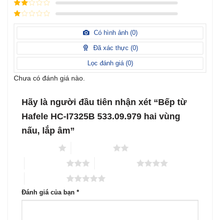
Được
sao
xếp
Được
hạng
3
xếp
5 sao
Được
hạng
xếp
Có hình ảnh (
0
)
2
5
hạng
sao
1
Đã xác thực (
0
)
5
sao
Lọc đánh giá (
0
)
Chưa có đánh giá nào.
Hãy là người đầu tiên nhận xét “Bếp từ
Hafele HC-I7325B 533.09.979 hai vùng
nấu, lắp âm”
1 trên 5 sao
2 trên 5 sao
3 trên 5 sao
4 trên 5 sao
5 trên 5 sao
Đánh giá của bạn
*