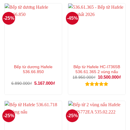
-25%
-45%
Bếp từ dương Hafele
Bếp từ Hafele HC-I7365B
536.66.850
536.61.365 2 vùng nấu
Giá
10.500.000
₫
Giá
18.950.000
₫
gốc
hiện
Giá
5.167.000
₫
Giá
6.890.000
₫
là:
tại
gốc
hiện
18.950.000₫.
là:
là:
tại
Được xếp
10.5
6.890.000₫.
là:
hạng
5.00
5.167.000₫.
5 sao
-25%
-25%