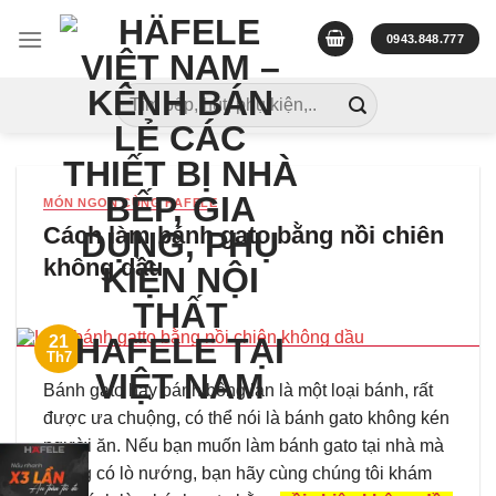
Skip
to
0943.848.777
content
Tìm
kiếm:
MÓN NGON CÙNG HAFELE
Cách làm bánh gato bằng nồi chiên
không dầu
21
Th7
Bánh gato hay bánh bông lan là một loại bánh, rất
được ưa chuộng, có thể nói là bánh gato không kén
người ăn. Nếu bạn muốn làm bánh gato tại nhà mà
không có lò nướng, bạn hãy cùng chúng tôi khám