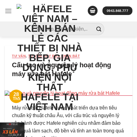
Skip
to
0943.848.777
content
Tìm
kiếm:
TƯ VẤN
,
TƯ VẤN MÁY RỬA CHÉN BÁT
Cấu tạo và nguyên lý hoạt động
máy rửa bát Hafele
28
Th5
Máy rửa bát Hafele được phát triển dựa trên tiêu
chuẩn kỹ thuật châu Âu, với cấu trúc và nguyên lý
vận hành được Hafele nghiên cứu nhằm đảm bảo
hiệu quả làm sạch, độ bền và tính an toàn trong quá