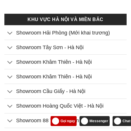
KHU VỰC HÀ NỘI VÀ MIỀN BẮC
Showroom Hải Phòng (Mới khai trương)
Showroom Tây Sơn - Hà Nội
Showroom Khâm Thiên - Hà Nội
Showroom Khâm Thiên - Hà Nội
Showroom Cầu Giấy - Hà Nội
Showroom Hoàng Quốc Việt - Hà Nội
Showroom 88 Thanh Nhàn - Hà Nội
Gọi ngay
Messenger
Chat