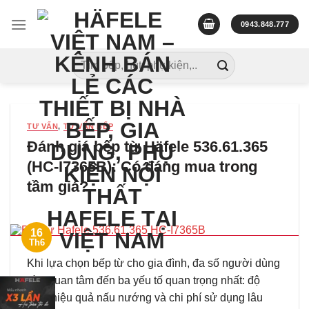
Skip
to
0943.848.777
content
Tìm
kiếm:
TƯ VẤN
,
TƯ VẤN BẾP
Đánh giá bếp từ Häfele 536.61.365
(HC-I7365B): Có đáng mua trong
tầm giá?
16
Th6
Khi lựa chọn bếp từ cho gia đình, đa số người dùng
đều quan tâm đến ba yếu tố quan trọng nhất: độ
bền, hiệu quả nấu nướng và chi phí sử dụng lâu