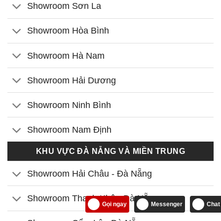
Showroom Sơn La
Showroom Hòa Bình
Showroom Hà Nam
Showroom Hải Dương
Showroom Ninh Bình
Showroom Nam Định
KHU VỰC ĐÀ NẴNG VÀ MIỀN TRUNG
Showroom Hải Châu - Đà Nẵng
Showroom Thanh Khê - Đà Nẵng
Gọi ngay
Messenger
Chat