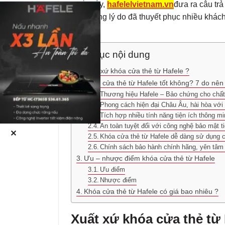
dưới đây,
hafelelvietnam.vn
đưa ra câu trả
Từ những lý do đã thuyết phục nhiều khác
Mục lục nội dung
Xuất xứ khóa cửa thẻ từ Hafele ?
Khóa cửa thẻ từ Hafele tốt không? 7 do nê
Thương hiệu Hafele – Bảo chứng cho chất
Phong cách hiện đại Châu Âu, hài hòa với 
Tích hợp nhiều tính năng tiện ích thông m
An toàn tuyệt đối với công nghệ bảo mật ti
✕
Khóa cửa thẻ từ Hafele dễ dàng sử dụng c
Chính sách bảo hành chính hãng, yên tâm 
Ưu – nhược điểm khóa cửa thẻ từ Hafele
Ưu điểm
Nhược điểm
Khóa cửa thẻ từ Hafele có giá bao nhiêu ?
Xuất xứ khóa cửa thẻ từ 