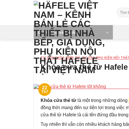
Skip
Tìm
to
kiếm:
content
Danh mục sản phẩm
TƯ VẤN KHÓA ĐIỆN TỬ
,
TƯ VẤN PHỤ KIỆN NỘI THẤ
Khóa cửa thẻ từ Hafele
22
Th7
Khóa cửa thẻ từ
là một trong những dòng
đồng thời mang đến sự tiện lợi trong việc
cửa thẻ từ Hafele là cái tên đứng đầu tro
Tuy nhiên thì vẫn còn nhiều khách hàng b