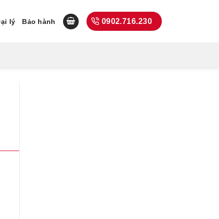
0902.716.230
ại lý
Bảo hành