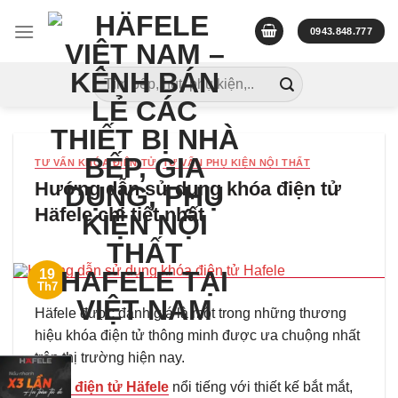
Skip
to
0943.848.777
content
Tìm
kiếm:
TƯ VẤN KHÓA ĐIỆN TỬ
,
TƯ VẤN PHỤ KIỆN NỘI THẤT
Hướng dẫn sử dụng khóa điện tử
Häfele chi tiết nhất
19
Th7
Häfele được đánh giá là một trong những thương
hiệu khóa điện tử thông minh được ưa chuộng nhất
trên thị trường hiện nay.
Khóa điện tử Häfele
nổi tiếng với thiết kế bắt mắt,