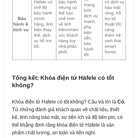
Häfele có
bảo hành
có dịch vụ
mạng
chế độ
nhưng có
hậu mãi
lưới
bảo hành
thể hạn
rộng, hỗ
dịch vụ
Bảo
chính
chế hơn
trợ kỹ
mạnh,
hành &
hãng, linh
về linh
thuật tốt,
phụ
dịch vụ
kiện thay
kiện/chăm
cộng
kiện
thế; dịch
sóc khách
thêm hệ
sẵn,
vụ hỗ trợ
hàng tùy
sinh thái
bảo
tốt.
nhà phân
smart
hành
phối.
home.
tốt.
Tổng kết: Khóa điện tử Häfele có tốt
không?
Khóa điện tử Häfele có tốt không? Câu trả lời là
Có.
Từ những đánh giá khách quan về chất liệu, thiết
kế, tính năng bảo mật, sự tiện ích và độ bền pin, có
thể khẳng định rằng khóa điện tử Häfele là sản
phẩm chất lượng, an toàn và tiện nghi.