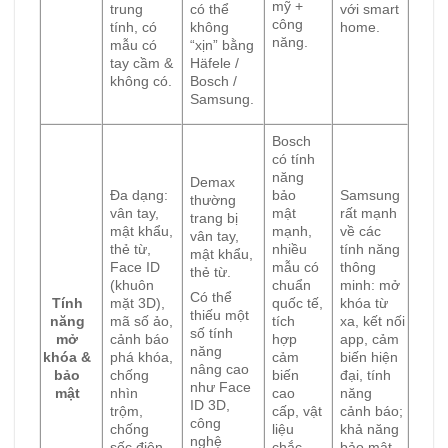
mỹ +
trung
có thể
với smart
công
tính, có
không
home.
năng.
mẫu có
“xịn” bằng
tay cầm &
Häfele /
không có.
Bosch /
Samsung.
Bosch
có tính
năng
Demax
Đa dạng:
bảo
Samsung
thường
vân tay,
mật
rất mạnh
trang bị
mật khẩu,
mạnh,
về các
vân tay,
thẻ từ,
nhiều
tính năng
mật khẩu,
Face ID
mẫu có
thông
thẻ từ.
(khuôn
chuẩn
minh: mở
Có thể
Tính
mặt 3D),
quốc tế,
khóa từ
thiếu một
năng
mã số ảo,
tích
xa, kết nối
số tính
mở
cảnh báo
hợp
app, cảm
năng
khóa &
phá khóa,
cảm
biến hiện
nâng cao
bảo
chống
biến
đại, tính
như Face
mật
nhìn
cao
năng
ID 3D,
trộm,
cấp, vật
cảnh báo;
công
chống
liệu
khả năng
nghệ
sốc điện,
chắc
bảo mật