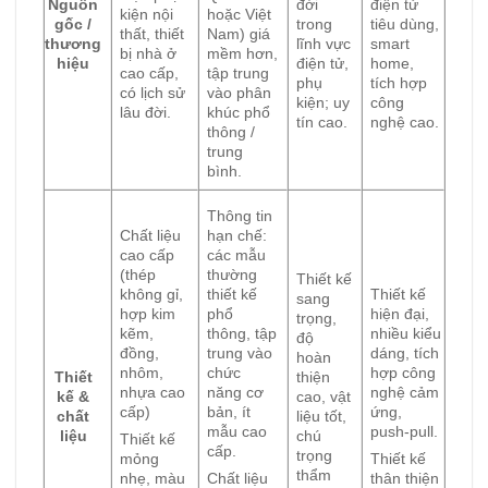
Nguồn
đời
điện tử
kiện nội
hoặc Việt
gốc /
trong
tiêu dùng,
thất, thiết
Nam) giá
thương
lĩnh vực
smart
bị nhà ở
mềm hơn,
hiệu
điện tử,
home,
cao cấp,
tập trung
phụ
tích hợp
có lịch sử
vào phân
kiện; uy
công
lâu đời.
khúc phổ
tín cao.
nghệ cao.
thông /
trung
bình.
Thông tin
Chất liệu
hạn chế:
cao cấp
các mẫu
(thép
thường
Thiết kế
không gỉ,
thiết kế
Thiết kế
sang
hợp kim
phổ
hiện đại,
trọng,
kẽm,
thông, tập
nhiều kiểu
độ
đồng,
trung vào
dáng, tích
hoàn
nhôm,
chức
hợp công
Thiết
thiện
nhựa cao
năng cơ
nghệ cảm
kế &
cao, vật
cấp)
bản, ít
ứng,
chất
liệu tốt,
mẫu cao
push-pull.
liệu
chú
Thiết kế
cấp.
trọng
mỏng
Thiết kế
thẩm
nhẹ, màu
Chất liệu
thân thiện