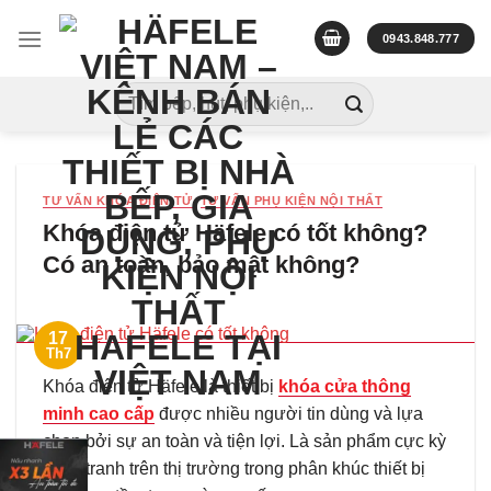
Skip
to
0943.848.777
content
Tìm
kiếm:
TƯ VẤN KHÓA ĐIỆN TỬ
,
TƯ VẤN PHỤ KIỆN NỘI THẤT
Khóa điện tử Häfele có tốt không?
Có an toàn, bảo mật không?
17
Th7
Khóa điện tử Häfele là thiết bị
khóa cửa thông
minh cao cấp
được nhiều người tin dùng và lựa
chọn bởi sự an toàn và tiện lợi. Là sản phẩm cực kỳ
cạnh tranh trên thị trường trong phân khúc thiết bị