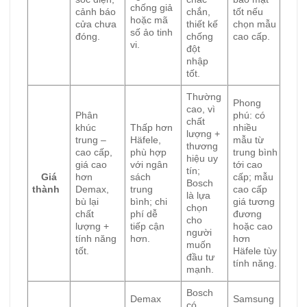
chống giả
cảnh báo
chắn,
tốt nếu
hoặc mã
cửa chưa
thiết kế
chọn mẫu
số ảo tinh
đóng.
chống
cao cấp.
vi.
đột
nhập
tốt.
Thường
Phong
cao, vì
Phân
phú: có
chất
khúc
Thấp hơn
nhiều
lượng +
trung –
Häfele,
mẫu từ
thương
cao cấp,
phù hợp
trung bình
hiệu uy
giá cao
với ngân
tới cao
tín;
Giá
hơn
sách
cấp; mẫu
Bosch
thành
Demax,
trung
cao cấp
là lựa
bù lại
bình; chi
giá tương
chọn
chất
phí dễ
đương
cho
lượng +
tiếp cận
hoặc cao
người
tính năng
hơn.
hơn
muốn
tốt.
Häfele tùy
đầu tư
tính năng.
mạnh.
Bosch
Demax
Samsung
có