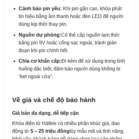
Cảnh báo pin yếu:
Khi pin gần cạn, khóa phát
tín hiệu bằng âm thanh hoặc đèn LED để người
dùng kịp thời thay pin.
Nguồn dự phòng:
Có thể cấp nguồn tạm thời
bằng pin 9V hoặc cổng sạc ngoài, tránh gián
đoạn khi pin chính hết.
Chìa cơ khẩn cấp:
Đi kèm để sử dụng trong tình
huống đặc biệt, đảm bảo người dùng không bị
“kẹt ngoài cửa”.
Về giá và chế độ bảo hành
Giá bán đa dạng, dễ tiếp cận
Khóa điện tử Häfele có nhiều phân khúc giá, dao
động từ
5 – 25 triệu đồng
tùy mẫu mã và tính năng.
Nhờ vậy, khách hàng dễ dàng chọn lựa sản phẩm