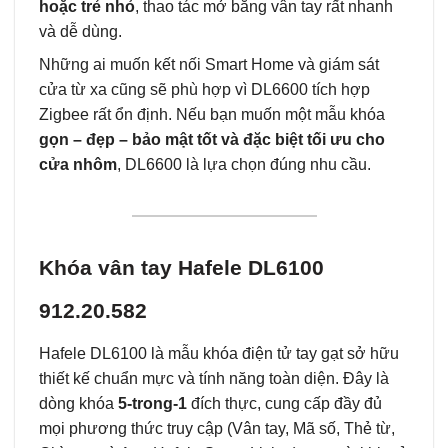
hoặc trẻ nhỏ
, thao tác mở bằng vân tay rất nhanh
và dễ dùng.
Những ai muốn kết nối Smart Home và giám sát
cửa từ xa cũng sẽ phù hợp vì DL6600 tích hợp
Zigbee rất ổn định. Nếu bạn muốn một mẫu khóa
gọn – đẹp – bảo mật tốt và đặc biệt tối ưu cho
cửa nhôm
, DL6600 là lựa chọn đúng nhu cầu.
Khóa vân tay Hafele DL6100
912.20.582
Hafele DL6100 là mẫu khóa điện tử tay gạt sở hữu
thiết kế chuẩn mực và tính năng toàn diện. Đây là
dòng khóa
5-trong-1
đích thực, cung cấp đầy đủ
mọi phương thức truy cập (Vân tay, Mã số, Thẻ từ,