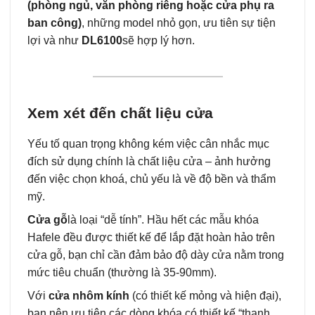
(phòng ngủ, văn phòng riêng hoặc cửa phụ ra
ban công)
, những model nhỏ gọn, ưu tiên sự tiện
lợi và như
DL6100
sẽ hợp lý hơn.
Xem xét đến chất liệu cửa
Yếu tố quan trọng không kém việc cân nhắc mục
đích sử dụng chính là chất liệu cửa – ảnh hưởng
đến việc chọn khoá, chủ yếu là về độ bền và thẩm
mỹ.
Cửa gỗ
là loại “dễ tính”. Hầu hết các mẫu khóa
Hafele đều được thiết kế để lắp đặt hoàn hảo trên
cửa gỗ, bạn chỉ cần đảm bảo độ dày cửa nằm trong
mức tiêu chuẩn (thường là 35-90mm).
Với
cửa nhôm kính
(có thiết kế mỏng và hiện đại),
bạn nên ưu tiên các dòng khóa có thiết kế “thanh