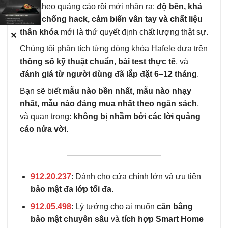
khóa theo quảng cáo rồi mới nhận ra:
độ bền, khả
năng chống hack, cảm biến vân tay và chất liệu
thân khóa
mới là thứ quyết định chất lượng thật sự.
✕
Chúng tôi phân tích từng dòng khóa Hafele dựa trên
thông số kỹ thuật chuẩn
,
bài test thực tế
, và
đánh giá từ người dùng đã lắp đặt 6–12 tháng
.
Bạn sẽ biết
mẫu nào bền nhất, mẫu nào nhạy
nhất, mẫu nào đáng mua nhất theo ngân sách
,
và quan trọng:
không bị nhầm bởi các lời quảng
cáo nửa vời
.
912.20.237
: Dành cho cửa chính lớn và ưu tiên
bảo mật đa lớp tối đa
.
912.05.498
: Lý tưởng cho ai muốn
cân bằng
bảo mật chuyên sâu
và
tích hợp Smart Home