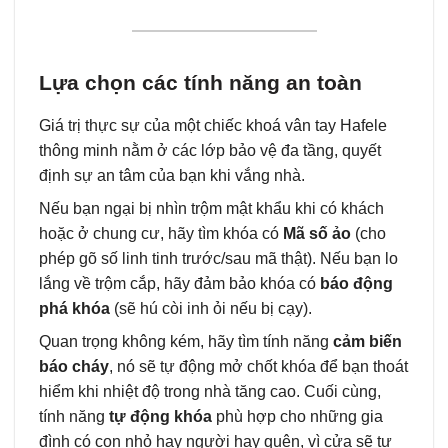
Lựa chọn các tính năng an toàn
Giá trị thực sự của một chiếc khoá vân tay Hafele
thông minh nằm ở các lớp bảo vệ đa tầng, quyết
định sự an tâm của bạn khi vắng nhà.
Nếu bạn ngại bị nhìn trộm mật khẩu khi có khách
hoặc ở chung cư, hãy tìm khóa có
Mã số ảo
(cho
phép gõ số linh tinh trước/sau mã thật). Nếu bạn lo
lắng về trộm cắp, hãy đảm bảo khóa có
báo động
phá khóa
(sẽ hú còi inh ỏi nếu bị cạy).
Quan trọng không kém, hãy tìm tính năng
cảm biến
báo cháy
, nó sẽ tự động mở chốt khóa để bạn thoát
hiểm khi nhiệt độ trong nhà tăng cao. Cuối cùng,
tính năng
tự động khóa
phù hợp cho những gia
đình có con nhỏ hay người hay quên, vì cửa sẽ tự