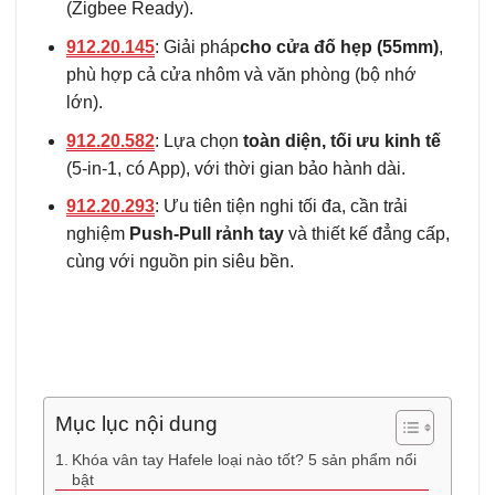
(Zigbee Ready).
912.20.145
: Giải pháp
cho cửa đố hẹp (55mm)
,
phù hợp cả cửa nhôm và văn phòng (bộ nhớ
lớn).
912.20.582
: Lựa chọn
toàn diện, tối ưu kinh tế
(5-in-1, có App), với thời gian bảo hành dài.
912.20.293
: Ưu tiên tiện nghi tối đa, cần trải
nghiệm
Push-Pull rảnh tay
và thiết kế đẳng cấp,
cùng với nguồn pin siêu bền.
Mục lục nội dung
Khóa vân tay Hafele loại nào tốt? 5 sản phẩm nổi
bật