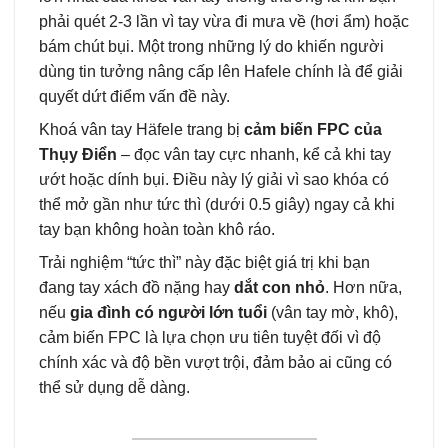
phải quét 2-3 lần vì tay vừa đi mưa về (hơi ẩm) hoặc
bám chút bụi. Một trong những lý do khiến người
dùng tin tưởng nâng cấp lên Hafele chính là để giải
quyết dứt điểm vấn đề này.
Khoá vân tay Häfele trang bị
cảm biến FPC của
Thụy Điển
– đọc vân tay cực nhanh, kể cả khi tay
ướt hoặc dính bụi. Điều này lý giải vì sao khóa có
thể mở gần như tức thì (dưới 0.5 giây) ngay cả khi
tay bạn không hoàn toàn khô ráo.
Trải nghiệm “tức thì” này đặc biệt giá trị khi bạn
đang tay xách đồ nặng hay
dắt con nhỏ
. Hơn nữa,
nếu
gia đình có người lớn tuổi
(vân tay mờ, khô),
cảm biến FPC là lựa chọn ưu tiên tuyệt đối vì độ
chính xác và độ bền vượt trội, đảm bảo ai cũng có
thể sử dụng dễ dàng.