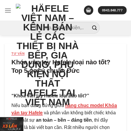
Skip
to
0943.848.777
content
Tìm
kiếm:
TƯ VẤN
Khóa vân tay Hafele loại nào tốt?
Top 5 gợi ý chuẩn Đức
“Khóa vân tay Hafele loại nào tốt?”
Nếu bạn đang đứng giữa
hàng chục model Khóa
vân tay Hafele
và phân vân không biết chiếc khóa
nào thật sự
an toàn – bền – đáng tiền
, thì đây
chính là bài viết bạn cần. Rất nhiều người chọn