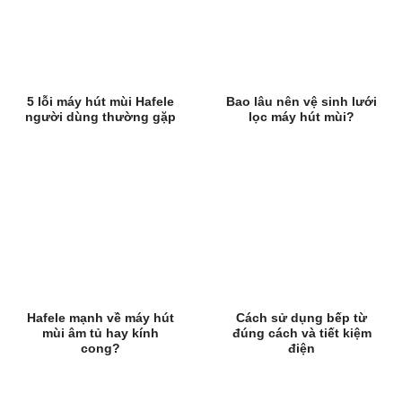
5 lỗi máy hút mùi Hafele
Bao lâu nên vệ sinh lưới
người dùng thường gặp
lọc máy hút mùi?
Hafele mạnh về máy hút
Cách sử dụng bếp từ
mùi âm tủ hay kính
đúng cách và tiết kiệm
cong?
điện