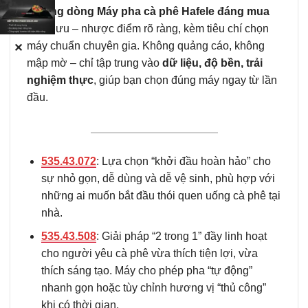
N
hững dòng Máy pha cà phê Hafele đáng mua
nhất
, ưu – nhược điểm rõ ràng, kèm tiêu chí chọn
máy chuẩn chuyên gia. Không quảng cáo, không
✕
mập mờ – chỉ tập trung vào
dữ liệu, độ bền, trải
nghiệm thực
, giúp bạn chọn đúng máy ngay từ lần
đầu.
535.43.072
: Lựa chọn “khởi đầu hoàn hảo” cho
sự nhỏ gọn, dễ dùng và dễ vệ sinh, phù hợp với
những ai muốn bắt đầu thói quen uống cà phê tại
nhà.
535.43.508
: Giải pháp “2 trong 1” đầy linh hoạt
cho người yêu cà phê vừa thích tiện lợi, vừa
thích sáng tạo. Máy cho phép pha “tự động”
nhanh gọn hoặc tùy chỉnh hương vị “thủ công”
khi có thời gian.