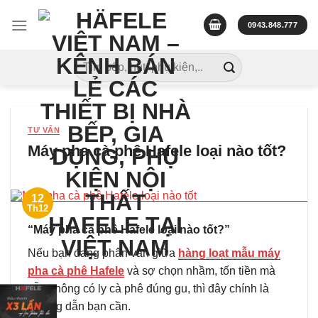
Skip
to
0943.848.777
content
Tìm
kiếm:
TƯ VẤN
Máy pha cà phê Hafele loại nào tốt?
12
Th12
“Máy pha cà phê Hafele loại nào tốt?”
Nếu bạn đang phân vân giữa
hàng loạt mẫu máy
pha cà phê Hafele
và sợ chọn nhầm, tốn tiền mà
vẫn không có ly cà phê đúng gu, thì đây chính là
hướng dẫn bạn cần.