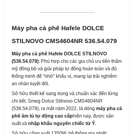
Máy pha cà phê Hafele DOLCE
STILNOVO CMS4604NR 536.54.079
Máy pha cà phê Hafele DOLCE STILNOVO
(536.54.079)
: Phú hợp cho các gia chủ ưu tiên thẩm
mỹ đồng bộ và giải pháp tự động hoàn toàn và đủ
thông minh để “nhớ” khẩu vị, mang lại trải nghiệm
an nhàn tuyệt đối.
Sở hữu thiết kế sang trọng và chuẩn xác đến từng
chi tiết, Smeg Dolce Stilnovo CMS4604NR
(536.54.079), ra mắt năm 2022, là dòng
máy pha cà
phê âm tủ tự động cao cấp
hiện nay, được sản
xuất và
nhập khẩu nguyên chiếc từ Ý
.
Sở hữu công suất 1350W, hệ thống gia nhiệt