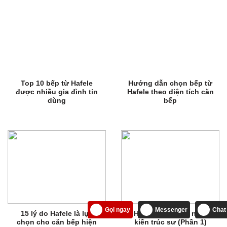
Top 10 bếp từ Hafele
Hướng dẫn chọn bếp từ
được nhiều gia đình tin
Hafele theo diện tích căn
dùng
bếp
Gọi ngay
Messenger
Chat
15 lý do Hafele là lựa
Hafele dưới góc nhìn
chọn cho căn bếp hiện
kiến trúc sư (Phần 1)