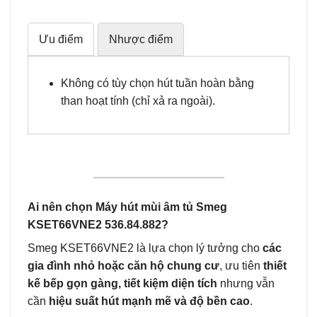
Ưu điểm
Nhược điểm
Không có tùy chọn hút tuần hoàn bằng
than hoạt tính (chỉ xả ra ngoài).
Ai nên chọn Máy hút mùi âm tủ Smeg
KSET66VNE2 536.84.882?
Smeg KSET66VNE2 là lựa chọn lý tưởng cho
các
gia đình nhỏ hoặc căn hộ chung cư
, ưu tiên
thiết
kế bếp gọn gàng, tiết kiệm diện tích
nhưng vẫn
cần
hiệu suất hút mạnh mẽ và độ bền cao
.