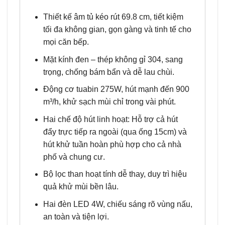
Thiết kế âm tủ kéo rút 69.8 cm, tiết kiệm
tối đa không gian, gọn gàng và tinh tế cho
mọi căn bếp.
Mặt kính đen – thép không gỉ 304, sang
trọng, chống bám bẩn và dễ lau chùi.
Động cơ tuabin 275W, hút mạnh đến 900
m³/h, khử sạch mùi chỉ trong vài phút.
Hai chế độ hút linh hoạt: Hỗ trợ cả hút
đẩy trực tiếp ra ngoài (qua ống 15cm) và
hút khử tuần hoàn phù hợp cho cả nhà
phố và chung cư.
Bộ lọc than hoạt tính dễ thay, duy trì hiệu
quả khử mùi bền lâu.
Hai đèn LED 4W, chiếu sáng rõ vùng nấu,
an toàn và tiện lợi.