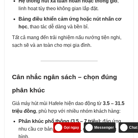
Hệ thống hút xả tuần hoàn hoặc thông gió
,
linh hoạt tùy theo không gian lắp đặt.
Bảng điều khiển cảm ứng hoặc nút nhấn cơ
học
, thao tác dễ dàng và bền bỉ.
Tất cả mang đến trải nghiệm nấu nướng tiện nghi,
sạch sẽ và an toàn cho mọi gia đình.
Cân nhắc ngân sách – chọn đúng
phân khúc
Giá máy hút mùi Hafele hiện dao động từ
3.5 – 31.5
triệu đồng
, phù hợp với nhiều nhóm khách hàng:
Phân khúc phổ thông (3.5 – 7 triệu)
: đáp ứng
Gọi ngay
Messenger
Chat
nhu cầu cơ bản, thiết kế gọn, công suất trung
bình.