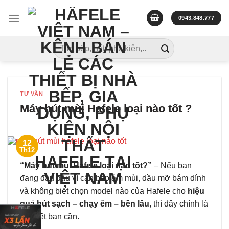
Skip
to
0943.848.777
content
Tìm
kiếm:
TƯ VẤN
Máy hút mùi Hafele loại nào tốt ?
12
Th12
“Máy hút mùi Hafele loại nào tốt?”
– Nếu bạn
đang đau đầu vì căn bếp ám mùi, dầu mỡ bám dính
và không biết chọn model nào của Hafele cho
hiệu
quả hút sạch – chạy êm – bền lâu
, thì đây chính là
bài viết bạn cần.