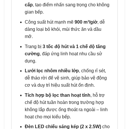
cấp
, tạo điểm nhấn sang trọng cho không
gian bếp.
Công suất hút mạnh mẽ
900 m³/giờ
, dễ
dàng loại bỏ khói, mùi thức ăn và dầu
mỡ.
Trang bị
3 tốc độ hút và 1 chế độ tăng
cường
, đáp ứng linh hoạt nhu cầu sử
dụng.
Lưới lọc nhôm nhiều lớp
, chống rỉ sét,
dễ tháo rời để vệ sinh, giúp bảo vệ động
cơ và duy trì hiệu suất hút ổn định.
Tích hợp bộ lọc than hoạt tính
, hỗ trợ
chế độ hút tuần hoàn trong trường hợp
không lắp được ống thoát ra ngoài – linh
hoạt cho mọi kiểu bếp.
Đèn LED chiếu sáng kép (2 x 2.5W)
cho