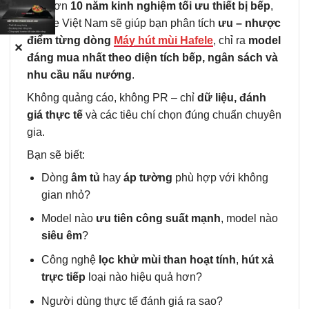
Với hơn
10 năm kinh nghiệm tối ưu thiết bị bếp
,
Hafele Việt Nam sẽ giúp bạn phân tích
ưu – nhược
điểm từng dòng
Máy hút mùi Hafele
, chỉ ra
model
✕
đáng mua nhất theo diện tích bếp, ngân sách và
nhu cầu nấu nướng
.
Không quảng cáo, không PR – chỉ
dữ liệu, đánh
giá thực tế
và các tiêu chí chọn đúng chuẩn chuyên
gia.
Bạn sẽ biết:
Dòng
âm tủ
hay
áp tường
phù hợp với không
gian nhỏ?
Model nào
ưu tiên công suất mạnh
, model nào
siêu êm
?
Công nghệ
lọc khử mùi than hoạt tính
,
hút xả
trực tiếp
loại nào hiệu quả hơn?
Người dùng thực tế đánh giá ra sao?