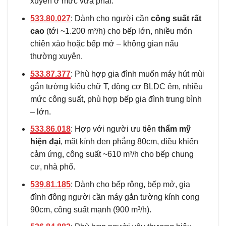
xuyên ở mức vừa phải.
533.80.027
: Dành cho người cần
công suất rất
cao
(tới ~1.200 m³/h) cho bếp lớn, nhiều món
chiên xào hoặc bếp mở – không gian nấu
thường xuyên.
533.87.377
: Phù hợp gia đình muốn máy hút mùi
gắn tường kiểu chữ T, động cơ BLDC êm, nhiều
mức công suất, phù hợp bếp gia đình trung bình
– lớn.
533.86.018
: Hợp với người ưu tiên
thẩm mỹ
hiện đại
, mặt kính đen phẳng 80cm, điều khiển
cảm ứng, công suất ~610 m³/h cho bếp chung
cư, nhà phố.
539.81.185
: Dành cho bếp rộng, bếp mở, gia
đình đông người cần máy gắn tường kính cong
90cm, công suất mạnh (900 m³/h).