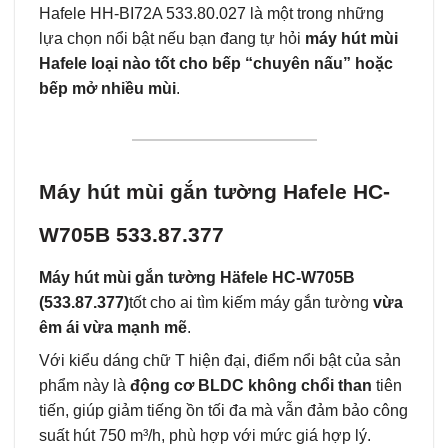
Hafele HH-BI72A 533.80.027 là một trong những
lựa chọn nổi bật nếu bạn đang tự hỏi
máy hút mùi
Hafele loại nào tốt cho bếp “chuyên nấu” hoặc
bếp mở nhiều mùi
.
Máy hút mùi gắn tường Hafele HC-
W705B 533.87.377
Máy hút mùi gắn tường Häfele HC‑W705B
(533.87.377)
tốt cho ai tìm kiếm máy gắn tường
vừa
êm ái vừa mạnh mẽ
.
Với kiểu dáng chữ T hiện đại, điểm nổi bật của sản
phẩm này là
động cơ BLDC không chổi than
tiên
tiến, giúp giảm tiếng ồn tối đa mà vẫn đảm bảo công
suất hút 750 m³/h, phù hợp với mức giá hợp lý.