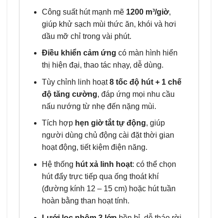
Công suất hút mạnh mẽ
1200 m³/giờ
,
giúp khử sạch mùi thức ăn, khói và hơi
dầu mỡ chỉ trong vài phút.
Điều khiển cảm ứng
có màn hình hiển
thị hiện đại, thao tác nhạy, dễ dùng.
Tùy chỉnh linh hoạt
8 tốc độ hút + 1 chế
độ tăng cường
, đáp ứng mọi nhu cầu
nấu nướng từ nhẹ đến nặng mùi.
Tích hợp
hẹn giờ tắt tự động
, giúp
người dùng chủ động cài đặt thời gian
hoạt động, tiết kiệm điện năng.
Hệ thống
hút xả linh hoạt
: có thể chọn
hút đẩy trực tiếp qua ống thoát khí
(đường kính 12 – 15 cm) hoặc hút tuần
hoàn bằng than hoạt tính.
Lưới lọc nhôm 3 lớp
bền bỉ, dễ tháo rời,