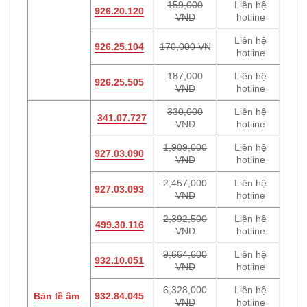
159,000
Liên hệ
926.20.120
VND
hotline
Liên hệ
926.25.104
170,000 VN
hotline
187,000
Liên hệ
926.25.505
VND
hotline
330,000
Liên hệ
341.07.727
VND
hotline
1,909,000
Liên hệ
927.03.090
VND
hotline
2,457,000
Liên hệ
927.03.093
VND
hotline
2,392,500
Liên hệ
499.30.116
VND
hotline
9,664,600
Liên hệ
932.10.051
VND
hotline
6,328,000
Liên hệ
Bản lề âm
932.84.045
VND
hotline