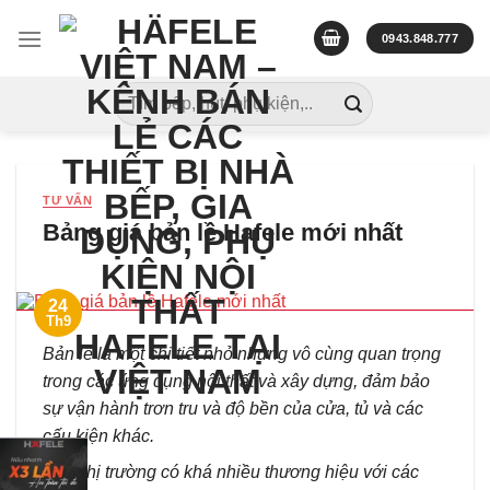
Skip
to
0943.848.777
content
Tìm
kiếm:
TƯ VẤN
Bảng giá bản lề Hafele mới nhất
24
Th9
Bản lề là một chi tiết nhỏ nhưng vô cùng quan trọng
trong các ứng dụng nội thất và xây dựng, đảm bảo
sự vận hành trơn tru và độ bền của cửa, tủ và các
cấu kiện khác.
Trên thị trường có khá nhiều thương hiệu với các