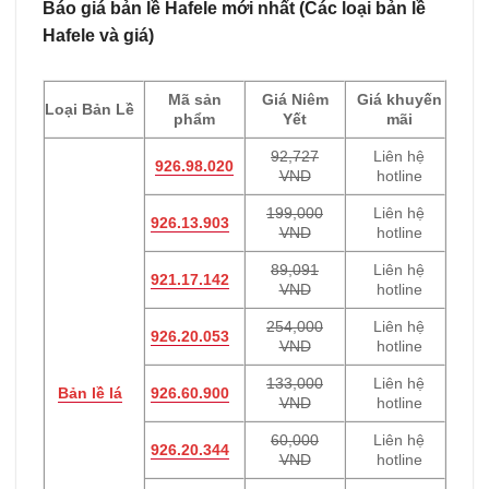
Báo giá bản lề Hafele mới nhất (Các loại bản lề
Hafele và giá)
Mã sản
Giá Niêm
Giá khuyến
Loại Bản Lề
phẩm
Yết
mãi
92,727
Liên hệ
926.98.020
VND
hotline
199,000
Liên hệ
926.13.903
VND
hotline
89,091
Liên hệ
921.17.142
VND
hotline
254,000
Liên hệ
926.20.053
VND
hotline
133,000
Liên hệ
Bản lề lá
926.60.900
VND
hotline
60,000
Liên hệ
926.20.344
VND
hotline