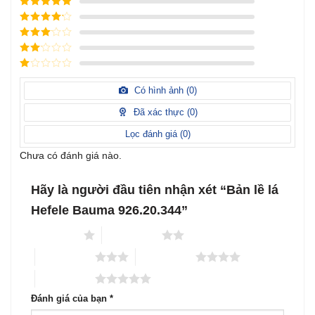
Được xếp
hạng
5
5
Được xếp
sao
hạng
4
5
Được
sao
xếp
Được
hạng
3
xếp
5 sao
Được
hạng
xếp
Có hình ảnh (
0
)
2
5
hạng
sao
1
Đã xác thực (
0
)
5
sao
Lọc đánh giá (
0
)
Chưa có đánh giá nào.
Hãy là người đầu tiên nhận xét “Bản lề lá
Hefele Bauma 926.20.344”
1 trên 5 sao
2 trên 5 sao
3 trên 5 sao
4 trên 5 sao
5 trên 5 sao
Đánh giá của bạn
*