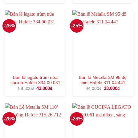
là:
tại
là:
tại
197.000₫.
là:
60.000₫.
là:
147.000₫.
45.000₫.
-26%
-25%
Bản lề legato trùm nửa
Bản lề Metalla SM 95 độ
cucina Hafele 334.00.031
mini Hafele 311.04.441
Giá
43.000
₫
Giá
Giá
33.000
₫
Giá
58.300
₫
44.000
₫
gốc
hiện
gốc
hiện
là:
tại
là:
tại
58.300₫.
là:
44.000₫.
là:
43.000₫.
33.000₫.
-26%
-28%