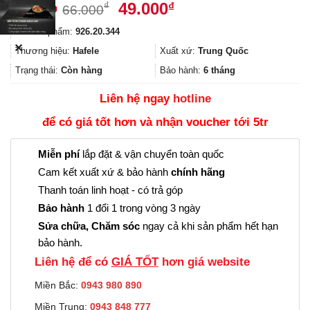
Giá
Giá
49.000
₫
₫
66.000
gốc
hiện
Mã sản phẩm:
926.20.344
là:
tại
✕
66.000₫.
là:
Thương hiệu:
Hafele
Xuất xứ:
Trung Quốc
49.000₫.
Trạng thái:
Còn hàng
Bảo hành:
6 tháng
Liên hệ ngay
hotline
để có giá tốt hơn và nhận voucher tới 5tr
Miễn phí
lắp đặt & vận chuyển toàn quốc
Cam kết xuất xứ & bảo hành
chính hãng
Thanh toán linh hoạt - có trả góp
Bảo hành
1 đổi 1 trong vòng 3 ngày
Sửa chữa, Chăm sóc
ngay cả khi sản phẩm hết hạn
bảo hành.
Liên hệ để có
GIÁ TỐT
hơn giá website
Miền Bắc:
0943 980 890
Miền Trung:
0943 848 777