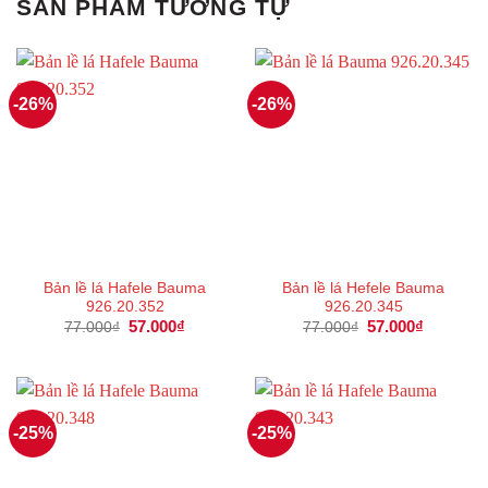
SẢN PHẨM TƯƠNG TỰ
-26%
-26%
Bản lề lá Hafele Bauma
Bản lề lá Hefele Bauma
926.20.352
926.20.345
Giá
57.000
₫
Giá
Giá
57.000
₫
Giá
77.000
₫
77.000
₫
gốc
hiện
gốc
hiện
là:
tại
là:
tại
77.000₫.
là:
77.000₫.
là:
57.000₫.
57.000₫.
-25%
-25%