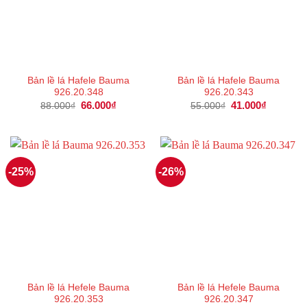
Bản lề lá Hafele Bauma
Bản lề lá Hafele Bauma
926.20.348
926.20.343
Giá
66.000
₫
Giá
Giá
41.000
₫
Giá
88.000
₫
55.000
₫
gốc
hiện
gốc
hiện
là:
tại
là:
tại
88.000₫.
là:
55.000₫.
là:
66.000₫.
41.000₫.
-25%
-26%
Bản lề lá Hefele Bauma
Bản lề lá Hefele Bauma
926.20.353
926.20.347