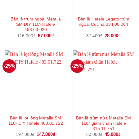
Bản lề trùm ngoài Metalla
Bản lề Hafele Legato trùm
SM DIY 110º Hafele
ngoài Cucina 334.00.064
493.03.020
Giá
87.000
₫
Giá
Giá
28.000
₫
Giá
116.000
₫
37.400
₫
gốc
hiện
gốc
hiện
là:
tại
là:
tại
116.000₫.
là:
37.400₫.
là:
87.000₫.
28.000₫.
-25%
-25%
Bản lề lọt lòng Metalla SM
Bản lề trùm nửa Metalla SM
110º DIY Hafele 483.01.722
110° giảm chấn Hafele
315.11.751
Giá
147.000
₫
Giá
Giá
45.000
₫
Giá
197.000
₫
60.000
₫
gốc
hiện
gốc
hiện