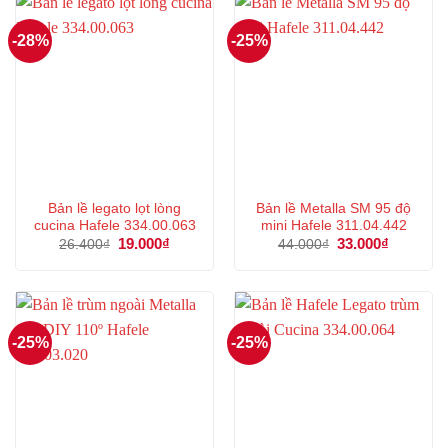
-28%
-25%
Bản lề legato lọt lòng
Bản lề Metalla SM 95 độ
cucina Hafele 334.00.063
mini Hafele 311.04.442
Giá
19.000
₫
Giá
Giá
33.000
₫
Giá
26.400
₫
44.000
₫
gốc
hiện
gốc
hiện
là:
tại
là:
tại
26.400₫.
là:
44.000₫.
là:
19.000₫.
33.000₫.
-25%
-25%