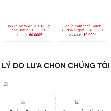
Bản Lề Metalla SM 110º Lọt
Bản lề giảm chấn Hafele
Lòng Hafele 315.26.712
Cucina Legato 334.00.061
Giá
60.000
₫
Giá
Giá
19.000
₫
Giá
81.000
₫
26.400
₫
gốc
hiện
gốc
hiện
là:
tại
là:
tại
81.000₫.
là:
26.400₫.
là:
60.000₫.
19.000₫.
LÝ DO LỰA CHỌN CHÚNG TÔI