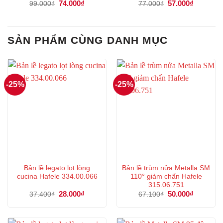
Giá
74.000
₫
Giá
Giá
57.000
₫
Giá
99.000
₫
77.000
₫
gốc
hiện
gốc
hiện
là:
tại
là:
tại
99.000₫.
là:
77.000₫.
là:
74.000₫.
57.000₫.
SẢN PHẨM CÙNG DANH MỤC
-25%
-25%
Bản lề legato lọt lòng
Bản lề trùm nửa Metalla SM
cucina Hafele 334.00.066
110° giảm chấn Hafele
315.06.751
Giá
28.000
₫
Giá
Giá
50.000
₫
Giá
37.400
₫
67.100
₫
gốc
hiện
gốc
hiện
là:
tại
là:
tại
37.400₫.
là:
67.100₫.
là:
28.000₫.
50.000₫.