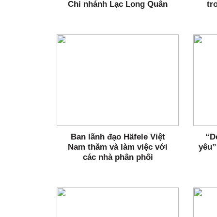
Chi nhánh Lạc Long Quân
tr
Ban lãnh đạo Häfele Việt
“D
Nam thăm và làm việc với
yêu”
các nhà phân phối