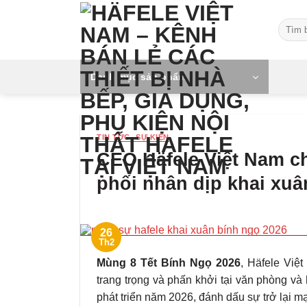
Skip
Tìm
to
kiếm:
content
Danh mục sản phẩm
TIN TỨC -SỰ KIỆN
CEO Häfele Việt Nam 
phối nhân dịp khai xu
26
Th2
Mùng 8 Tết Bính Ngọ 2026
, Häfele Việ
trang trọng và phấn khởi tại văn phòng và
phát triển năm 2026, đánh dấu sự trở lại 