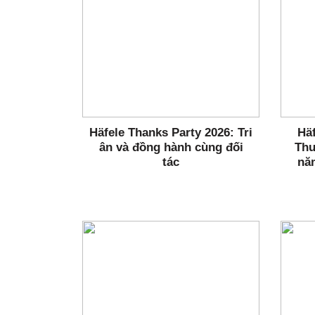
Häfele Thanks Party 2026: Tri
Häf
ân và đồng hành cùng đối
Thư
tác
nă