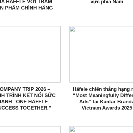
ỦA HAFELE VỚI TRĂM
vực phía Nam
N PHẨM CHÍNH HÃNG
OMPANY TRIP 2026 –
Häfele chiến thắng hạng
H TRÌNH KẾT NỐI SỨC
“Most Meaningfully Diffe
MẠNH “ONE HÄFELE.
Ads” tại Kantar Brand
UCCESS TOGETHER.”
Vietnam Awards 2025