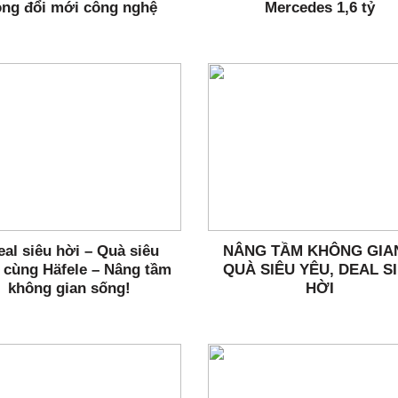
ong đổi mới công nghệ
Mercedes 1,6 tỷ
eal siêu hời – Quà siêu
NÂNG TẦM KHÔNG GIA
 cùng Häfele – Nâng tầm
QUÀ SIÊU YÊU, DEAL S
không gian sống!
HỜI