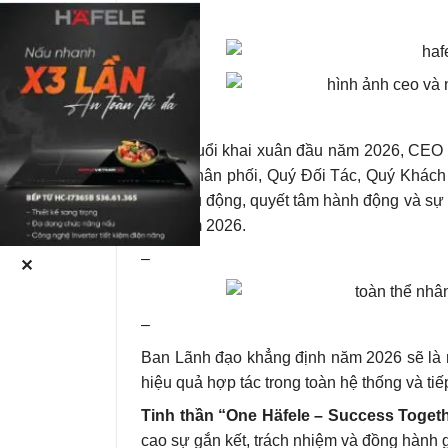
–
–
Trong buổi khai xuân đầu năm 2026, CEO 
thống phân phối, Quý Đối Tác, Quý Khách
thần chủ động, quyết tâm hành động và sự 
cho năm 2026.
–
✕
–
Ban Lãnh đạo khẳng định năm 2026 sẽ là 
hiệu quả hợp tác trong toàn hệ thống và tiế
Tinh thần “One Häfele – Success Toget
cao sự gắn kết, trách nhiệm và đồng hành 