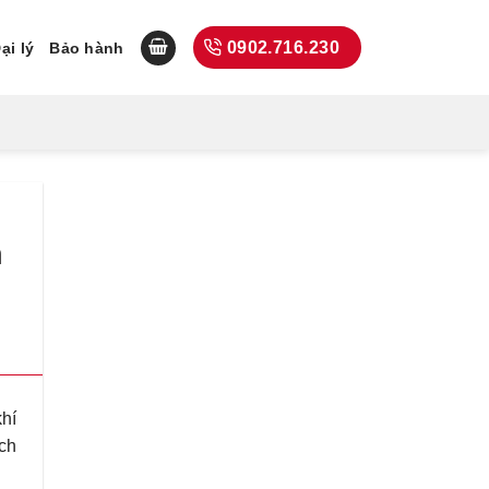
0902.716.230
ại lý
Bảo hành
n
hí
ch