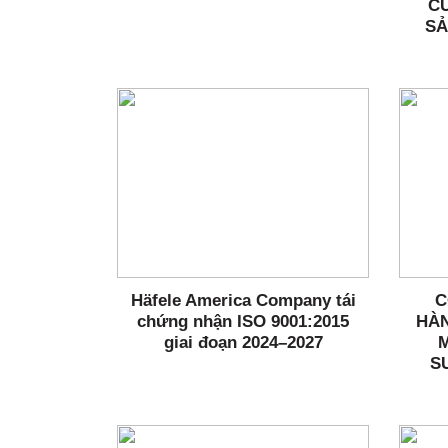
C
SẢ
Häfele America Company tái
C
chứng nhận ISO 9001:2015
HÀN
giai đoạn 2024–2027
S