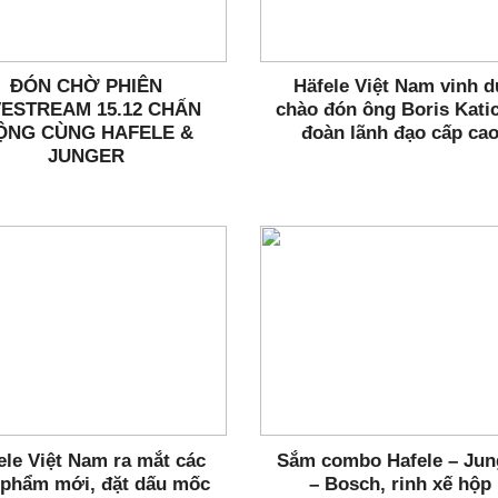
ĐÓN CHỜ PHIÊN
Häfele Việt Nam vinh 
VESTREAM 15.12 CHẤN
chào đón ông Boris Katic
ỘNG CÙNG HAFELE &
đoàn lãnh đạo cấp ca
JUNGER
ele Việt Nam ra mắt các
Sắm combo Hafele – Jun
 phẩm mới, đặt dấu mốc
– Bosch, rinh xế hộp