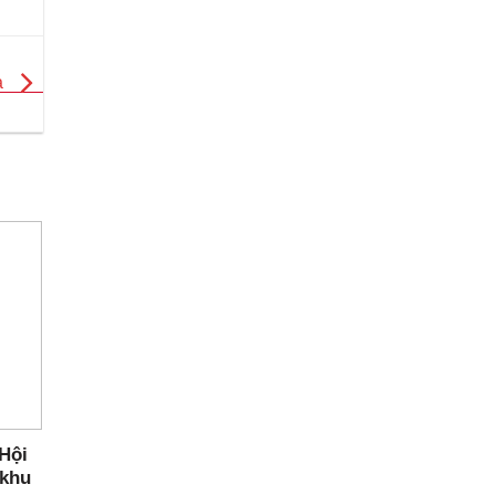
ả
Hội
 khu