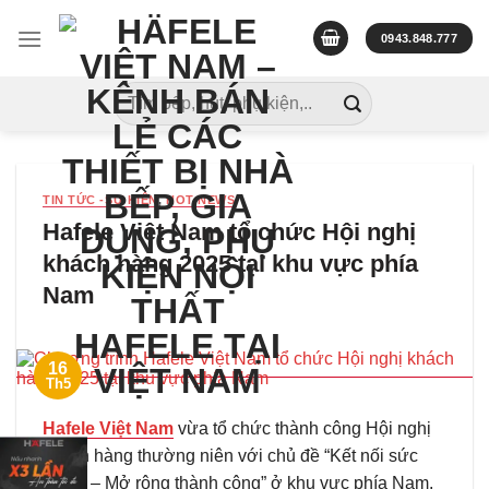
Skip
to
0943.848.777
content
Tìm
kiếm:
TIN TỨC -SỰ KIỆN
,
HOT NEWS
Hafele Việt Nam tổ chức Hội nghị
khách hàng 2025 tại khu vực phía
Nam
16
Th5
Hafele Việt Nam
vừa tổ chức thành công Hội nghị
khách hàng thường niên với chủ đề “Kết nối sức
mạnh – Mở rộng thành công” ở khu vực phía Nam.