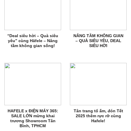
“Deal siêu hời – Quà siêu
NÂNG TẦM KHÔNG GIAN
yêu” cùng Häfele – Nâng
– QUÀ SIÊU YÊU, DEAL
tầm không gian sống!
SIÊU HỜI
HAFELE x ĐIỆN MÁY 365:
Tân trang tổ ấm, đón Tết
SALE LỚN mừng khai
2025 thêm rực rỡ cùng
trương Showroom Tân
Hafele!
Bình, TPHCM