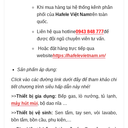
Khi mua hàng tại hệ thống kênh phân
phối của
Hafele Việt Nam
trên toàn
quốc.
Liên hệ qua hotline
0943 848 777
để
được đội ngũ chuyên viên tư vấn.
Hoặc đặt hàng trực tiếp qua
website
https://hafelevietnam.vn/
Sản phẩm áp dụng:
Click vào các đường link dưới đây để tham khảo chi
tiết chương trình siêu hấp dẫn này nhé!
>>
Thiết bị gia dụng
:
Bếp gas, lò nướng, tủ lạnh,
máy hút mùi
, bộ dao nĩa …
>>
Thiết bị vệ sinh
:
Sen tắm, tay sen, vòi lavabo,
bồn tắm, bồn cầu, phụ kiện,…