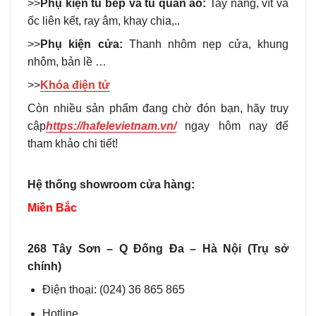
>>
Phụ kiện tủ bếp và tủ quần áo
:
Tay nâng, vít và
ốc liên kết, ray âm, khay chia,..
>>
Phụ kiện cửa:
Thanh nhôm nẹp cửa, khung
nhôm, bản lề …
>>
Khóa điện tử
Còn nhiều sản phẩm đang chờ đón bạn, hãy truy
cập
https://hafelevietnam.vn/
ngay hôm nay để
tham khảo chi tiết!
Hệ thống showroom cửa hàng:
Miền Bắc
268 Tây Sơn – Q Đống Đa – Hà Nội (Trụ sở
chính)
Điện thoại: (024) 36 865 865
Hotline