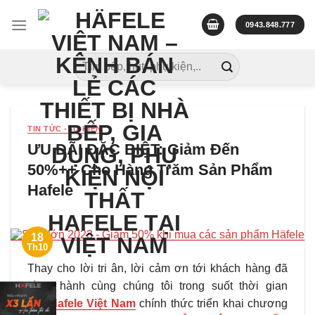
Skip
to
0943.848.777
content
Tìm
kiếm:
TIN TỨC -SỰ KIỆN
ƯU ĐÃI ĐẶC BIỆT: Giảm Đến
50%++ Cho Hàng Trăm Sản Phẩm
Hafele
18
Th10
Thay cho lời tri ân, lời cảm ơn tới khách hàng đã
đồng hành cùng chúng tôi trong suốt thời gian
qua,
Hafele Việt Nam
chính thức
triển khai chương