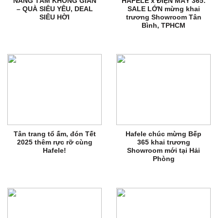
NÂNG TẦM KHÔNG GIAN
HAFELE x ĐIỆN MÁY 365:
– QUÀ SIÊU YÊU, DEAL
SALE LỚN mừng khai
SIÊU HỜI
trương Showroom Tân
Bình, TPHCM
Tân trang tổ ấm, đón Tết
Hafele chúc mừng Bếp
2025 thêm rực rỡ cùng
365 khai trương
Hafele!
Showroom mới tại Hải
Phòng