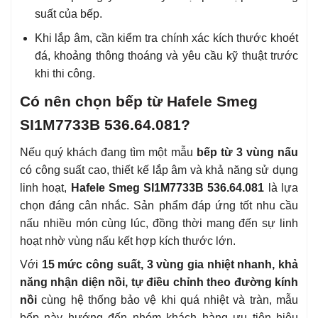
suất của bếp.
Khi lắp âm, cần kiểm tra chính xác kích thước khoét
đá, khoảng thông thoáng và yêu cầu kỹ thuật trước
khi thi công.
Có nên chọn bếp từ Hafele Smeg
SI1M7733B 536.64.081?
Nếu quý khách đang tìm một mẫu
bếp từ 3 vùng nấu
có công suất cao, thiết kế lắp âm và khả năng sử dụng
linh hoạt,
Hafele Smeg SI1M7733B 536.64.081
là lựa
chọn đáng cân nhắc. Sản phẩm đáp ứng tốt nhu cầu
nấu nhiều món cùng lúc, đồng thời mang đến sự linh
hoạt nhờ vùng nấu kết hợp kích thước lớn.
Với
15 mức công suất, 3 vùng gia nhiệt nhanh, khả
năng nhận diện nồi, tự điều chỉnh theo đường kính
nồi
cùng hệ thống bảo vệ khi quá nhiệt và tràn, mẫu
bếp này hướng đến nhóm khách hàng ưu tiên hiệu