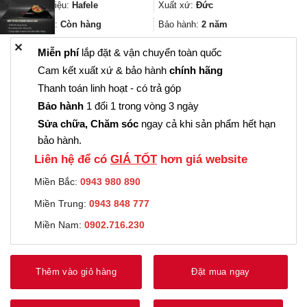
49.297.600₫.
là:
Thương hiệu:
Hafele
Xuất xứ:
Đức
36.973.000
Trạng thái:
Còn hàng
Bảo hành:
2 năm
✕
Miễn phí
lắp đặt & vận chuyển toàn quốc
Cam kết xuất xứ & bảo hành
chính hãng
Thanh toán linh hoạt - có trả góp
Bảo hành
1 đổi 1 trong vòng 3 ngày
Sửa chữa, Chăm sóc
ngay cả khi sản phẩm hết hạn
bảo hành.
Liên hệ để có
GIÁ TỐT
hơn giá website
Miền Bắc:
0943 980 890
Miền Trung:
0943 848 777
Miền Nam:
0902.716.230
Thêm vào giỏ hàng
Đặt mua ngay