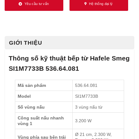
Yêu cầu tư vấn
Hệ thống đại lý
GIỚI THIỆU
Thông số kỹ thuật bếp từ Hafele Smeg
SI1M7733B 536.64.081
Mã sản phẩm
536.64.081
Model
SI1M7733B
Số vùng nấu
3 vùng nấu từ
Công suất nấu nhanh
3.200 W
vùng 1
Ø 21 cm, 2.300 W,
Vùng phía sau bên trái