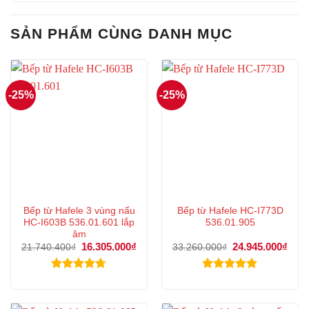
SẢN PHẨM CÙNG DANH MỤC
-25%
-25%
Bếp từ Hafele 3 vùng nấu
Bếp từ Hafele HC-I773D
HC-I603B 536.01.601 lắp
536.01.905
âm
Giá
16.305.000
₫
Giá
Giá
24.945.000
₫
Giá
21.740.400
₫
33.260.000
₫
gốc
hiện
gốc
hiện
là:
tại
là:
tại
21.740.400₫.
là:
33.260.000₫.
là:
Được xếp
Được xếp
16.305.000₫.
24.9
hạng
4.67
hạng
4.83
5 sao
5 sao