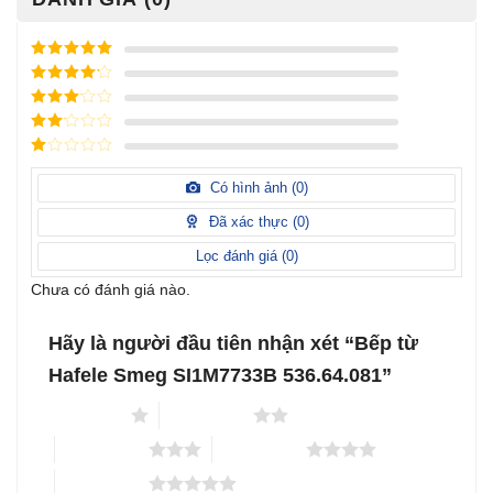
Được xếp
hạng
5
5
Được xếp
sao
hạng
4
5
Được
sao
xếp
Được
hạng
3
xếp
5 sao
Được
hạng
xếp
Có hình ảnh (
0
)
2
5
hạng
sao
1
Đã xác thực (
0
)
5
sao
Lọc đánh giá (
0
)
Chưa có đánh giá nào.
Hãy là người đầu tiên nhận xét “Bếp từ
Hafele Smeg SI1M7733B 536.64.081”
1 trên 5 sao
2 trên 5 sao
3 trên 5 sao
4 trên 5 sao
5 trên 5 sao