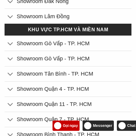
Showroom Đắk Nông
Showroom Lâm Đồng
KHU VỰC TP.HCM VÀ MIỀN NAM
Showroom Gò Vấp - TP. HCM
Showroom Gò Vấp - TP. HCM
Showroom Tân Bình - TP. HCM
Showroom Quận 4 - TP. HCM
Showroom Quận 11 - TP. HCM
Showroom Quận 7 - TP. HCM
Gọi ngay
Messenger
Chat
Showroom Bình Thạnh - TP. HCM