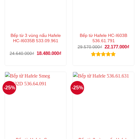
Bếp từ 3 vùng nấu Hafele
Bếp từ Hafele HC-I603B
HC-I6035B 533.09.961
536.61.791
Giá
22.177.000
₫
Giá
29.570.000
₫
gốc
hiện
Giá
18.480.000
₫
Giá
24.640.000
₫
là:
tại
gốc
hiện
29.570.000₫.
là:
là:
tại
Được xếp
22.1
24.640.000₫.
là:
hạng
4.83
18.480.000₫.
5 sao
-25%
-25%