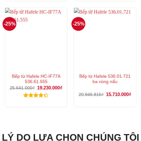
xếp hạng
hạng
4.50
4.00
5
5 sao
sao
-25%
-25%
Bếp từ Hafele HC-IF77A
Bếp từ Hafele 536.01.721
536.61.555
ba vùng nấu
Giá
19.230.000
₫
Giá
25.641.000
₫
gốc
hiện
Giá
15.710.000
₫
Giá
20.946.816
₫
là:
tại
gốc
hiện
25.641.000₫.
là:
là:
tại
Được xếp
19.230.000₫.
20.946.816₫.
là:
hạng
4.33
15.7
5 sao
LÝ DO LỰA CHỌN CHÚNG TÔI