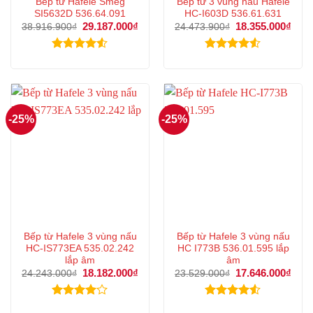
Bếp từ Hafele Smeg
Bếp từ 3 vùng nấu Hafele
SI5632D 536.64.091
HC-I603D 536.61.631
Giá
29.187.000
₫
Giá
Giá
18.355.000
₫
Giá
38.916.900
₫
24.473.900
₫
gốc
hiện
gốc
hiện
là:
tại
là:
tại
38.916.900₫.
là:
24.473.900₫.
là:
Được xếp
Được xếp
29.187.000₫.
18.3
hạng
4.50
hạng
4.50
5 sao
5 sao
-25%
-25%
Bếp từ Hafele 3 vùng nấu
Bếp từ Hafele 3 vùng nấu
HC-IS773EA 535.02.242
HC I773B 536.01.595 lắp
lắp âm
âm
Giá
18.182.000
₫
Giá
Giá
17.646.000
₫
Giá
24.243.000
₫
23.529.000
₫
gốc
hiện
gốc
hiện
là:
tại
là:
tại
24.243.000₫.
là:
23.529.000₫.
là:
Được
Được xếp
18.182.000₫.
17.6