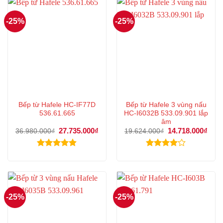
-25%
-25%
Bếp từ Hafele HC-IF77D
Bếp từ Hafele 3 vùng nấu
536.61.665
HC-I6032B 533.09.901 lắp
âm
Giá
27.735.000
₫
Giá
Giá
14.718.000
₫
Giá
36.980.000
₫
19.624.000
₫
gốc
hiện
gốc
hiện
là:
tại
là:
tại
36.980.000₫.
là:
19.624.000₫.
là:
Được xếp
Được
27.735.000₫.
14.7
hạng
4.89
xếp hạng
5 sao
4.00
5
sao
-25%
-25%