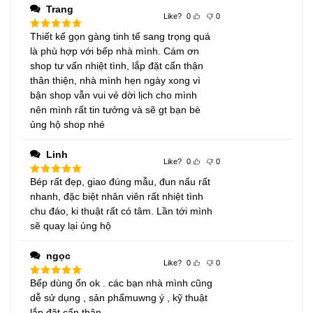
Trang
Like?
0
0
Thiết kế gọn gàng tinh tế sang trọng quá
Được xếp
hạng
5
5
là phù hợp với bếp nhà mình. Cám ơn
sao
shop tư vấn nhiệt tình, lắp đặt cẩn thận
thân thiện, nhà mình hẹn ngày xong vì
bận shop vẫn vui vẻ dời lịch cho mình
nên mình rất tin tưởng và sẽ gt bạn bè
ủng hộ shop nhé
Linh
Like?
0
0
Bép rất đẹp, giao đúng mẫu, đun nấu rất
Được xếp
hạng
5
5
nhanh, đặc biệt nhân viên rất nhiệt tình
sao
chu đáo, ki thuật rất có tâm. Lần tới mình
sẽ quay lại ủng hộ
ngọc
Like?
0
0
Bếp dùng ổn ok . các bạn nhà mình cũng
Được xếp
hạng
5
5
dễ sử dụng , sản phẩmuwng ý , kỹ thuật
sao
lắp đặt cẩn thận