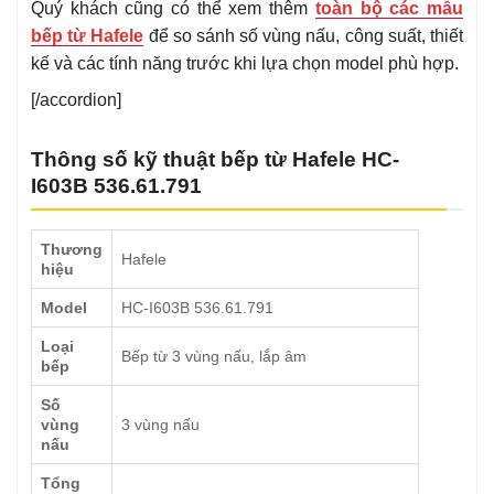
Quý khách cũng có thể xem thêm
toàn bộ các mẫu
bếp từ Hafele
để so sánh số vùng nấu, công suất, thiết
kế và các tính năng trước khi lựa chọn model phù hợp.
[/accordion]
Thông số kỹ thuật bếp từ Hafele HC-
I603B 536.61.791
Thương
Hafele
hiệu
Model
HC-I603B 536.61.791
Loại
Bếp từ 3 vùng nấu, lắp âm
bếp
Số
vùng
3 vùng nấu
nấu
Tổng