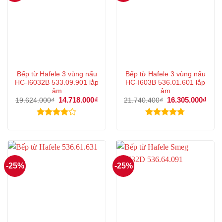
Bếp từ Hafele 3 vùng nấu
Bếp từ Hafele 3 vùng nấu
HC-I6032B 533.09.901 lắp
HC-I603B 536.01.601 lắp
âm
âm
Giá
14.718.000
₫
Giá
Giá
16.305.000
₫
Giá
19.624.000
₫
21.740.400
₫
gốc
hiện
gốc
hiện
là:
tại
là:
tại
19.624.000₫.
là:
21.740.400₫.
là:
Được
Được xếp
14.718.000₫.
16.3
xếp hạng
hạng
4.67
4.00
5
5 sao
sao
-25%
-25%