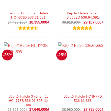
Bếp từ 3 vùng nấu Hafele
Bếp từ Hafele Smeg
HC-I603D 536.61.631
SI5632D 536.64.091
Giá
18.355.000
₫
Giá
Giá
29.187.000
₫
Giá
24.473.900
₫
38.916.900
₫
gốc
hiện
gốc
hiện
là:
tại
là:
tại
24.473.900₫.
là:
38.916.900₫.
là:
Được xếp
Được xếp
18.355.000₫.
29.1
hạng
4.50
hạng
4.50
5 sao
5 sao
-25%
-25%
Bếp từ Hafele 3 vùng nấu
Bếp từ Hafele HC-IF77D
HC I773B 536.01.595 lắp
536.61.665
âm
Giá
17.646.000
₫
Giá
Giá
27.735.000
₫
Giá
23.529.000
₫
36.980.000
₫