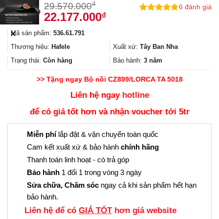
₫
29.570.000
6
đánh giá
Giá
Giá
22.177.000
₫
4.83
6
trên 5
gốc
hiện
dựa trên
Mã sản phẩm:
536.61.791
✕
đánh giá
là:
tại
29.570.000₫.
là:
Thương hiệu:
Hafele
Xuất xứ:
Tây Ban Nha
22.177.000₫.
Trạng thái:
Còn hàng
Bảo hành:
3 năm
>> Tặng ngay Bộ nồi CZ899/LORCA TA 5018
Liên hệ ngay
hotline
để có giá tốt hơn và nhận voucher tới 5tr
Miễn phí
lắp đặt & vận chuyển toàn quốc
Cam kết xuất xứ & bảo hành
chính hãng
Thanh toán linh hoạt - có trả góp
Bảo hành
1 đổi 1 trong vòng 3 ngày
Sửa chữa, Chăm sóc
ngay cả khi sản phẩm hết hạn
bảo hành.
Liên hệ để có
GIÁ TỐT
hơn giá website