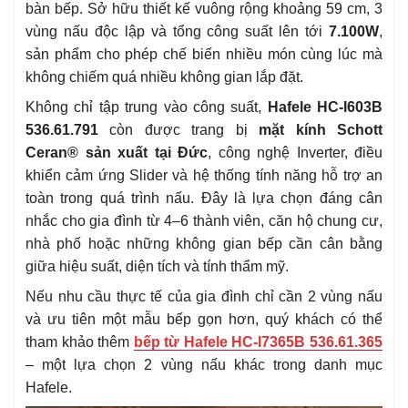
bàn bếp. Sở hữu thiết kế vuông rộng khoảng 59 cm, 3
vùng nấu độc lập và tổng công suất lên tới
7.100W
,
sản phẩm cho phép chế biến nhiều món cùng lúc mà
không chiếm quá nhiều không gian lắp đặt.
Không chỉ tập trung vào công suất,
Hafele HC-I603B
536.61.791
còn được trang bị
mặt kính Schott
Ceran® sản xuất tại Đức
, công nghệ Inverter, điều
khiển cảm ứng Slider và hệ thống tính năng hỗ trợ an
toàn trong quá trình nấu. Đây là lựa chọn đáng cân
nhắc cho gia đình từ 4–6 thành viên, căn hộ chung cư,
nhà phố hoặc những không gian bếp cần cân bằng
giữa hiệu suất, diện tích và tính thẩm mỹ.
Nếu nhu cầu thực tế của gia đình chỉ cần 2 vùng nấu
và ưu tiên một mẫu bếp gọn hơn, quý khách có thể
tham khảo thêm
bếp từ Hafele HC-I7365B 536.61.365
– một lựa chọn 2 vùng nấu khác trong danh mục
Hafele.