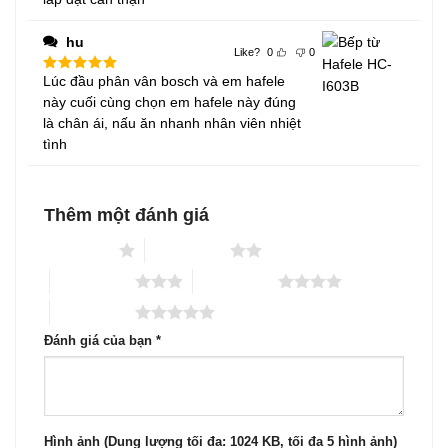
hu
Like?
0
0
Lúc đầu phân vân bosch và em hafele
Được xếp
hạng
5
5
này cuối cùng chọn em hafele này đúng
sao
là chân ái, nấu ăn nhanh nhân viên nhiệt
tình
Thêm một đánh giá
1 trên 5 sao
2 trên 5 sao
3 trên 5 sao
4 trên 5 sao
5 trên 5 sao
Đánh giá của bạn
*
Hình ảnh (Dung lượng tối đa: 1024 KB, tối đa 5 hình ảnh)