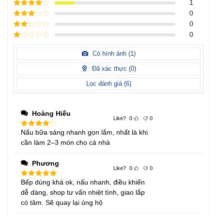
Được xếp
1
hạng
5
5
Được xếp
0
sao
hạng
4
5
Được
0
sao
xếp
Được
0
hạng
3
xếp
5 sao
Được
hạng
xếp
Có hình ảnh (
1
)
2
5
hạng
sao
1
Đã xác thực (
0
)
5
sao
Lọc đánh giá (
6
)
Hoàng Hiếu
Like?
0
0
Nấu bữa sáng nhanh gọn lắm, nhất là khi
Được
xếp
cần làm 2–3 món cho cả nhà
hạng
4
5 sao
Phương
Like?
0
0
Bếp dùng khá ok, nấu nhanh, điều khiển
Được xếp
hạng
5
5
dễ dàng, shop tư vấn nhiệt tình, giao lắp
sao
có tâm. Sẽ quay lại ủng hộ