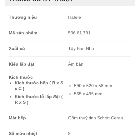
Thương hiệu
Hafele
Mã sản phẩm
536.61.791
Xuất xứ
Tây Ban Nha
Kiểu lắp đặt
Âm bàn
Kích thước
Kích thước bếp ( R x S
590 x 520 x 58 mm
x C )
565 x 495 mm
Kích thước lỗ lắp đặt (
R x S )
Mặt bếp
Gốm thuỷ tinh Schott Ceran
Số mức nhiệt
9