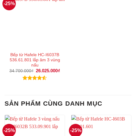
-25%
Bếp từ Hafele HC-I6037B
536.61.801 lắp âm 3 vùng
nấu
Giá
26.025.000
₫
Giá
34.700.000
₫
gốc
hiện
là:
tại
34.700.000₫.
là:
Được xếp
26.025.000₫.
hạng
4.50
5 sao
SẢN PHẨM CÙNG DANH MỤC
-25%
-25%