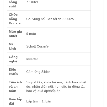
công
7.100W
suất
Chức
năng
Có, vùng nấu lớn tối đa 3.600W
Booster
Mức gia
9 mức
nhiệt
Mặt
Schott Ceran®
kính
Công
Inverter
nghệ
Điều
Cảm ứng Slider
khiển
Tiện ích
Stop & Go, khóa trẻ em, cảnh báo nhiệt
và an
dư, nhận diện nồi, hẹn giờ, tự động tắt,
toàn
bảo vệ quá áp/thấp áp
Kiểu lắp
Lắp âm mặt bàn
đặt