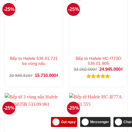
-25%
-25%
Bếp từ Hafele 536.01.721
Bếp từ Hafele HC-I773D
ba vùng nấu
536.01.905
Giá
24.945.000
₫
Giá
33.260.000
₫
gốc
hiện
Giá
15.710.000
₫
Giá
20.946.816
₫
là:
tại
gốc
hiện
33.260.000₫.
là:
là:
tại
Được xếp
24.9
20.946.816₫.
là:
hạng
4.83
15.710.000₫.
5 sao
-25%
-25%
Gọi ngay
Messenger
Chat