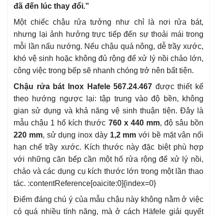
đã đến lúc thay đổi.”
Một chiếc chậu rửa tưởng như chỉ là nơi rửa bát,
nhưng lại ảnh hưởng trực tiếp đến sự thoải mái trong
mỗi lần nấu nướng. Nếu chậu quá nông, dễ trầy xước,
khó vệ sinh hoặc không đủ rộng để xử lý nồi chảo lớn,
công việc trong bếp sẽ nhanh chóng trở nên bất tiện.
Chậu rửa bát Inox Hafele 567.24.467
được thiết kế
theo hướng ngược lại: tập trung vào độ bền, không
gian sử dụng và khả năng vệ sinh thuận tiện. Đây là
mẫu chậu 1 hố kích thước
760 x 440 mm
, độ sâu bồn
220 mm
, sử dụng inox dày
1,2 mm
với bề mặt vân nổi
hạn chế trầy xước. Kích thước này đặc biệt phù hợp
với những căn bếp cần một hố rửa rộng để xử lý nồi,
chảo và các dụng cụ kích thước lớn trong một lần thao
tác. :contentReference[oaicite:0]{index=0}
Điểm đáng chú ý của mẫu chậu này không nằm ở việc
có quá nhiều tính năng, mà ở cách Häfele giải quyết