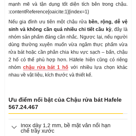
mạnh mẽ và tận dụng tốt diện tích bên trong chậu.
:contentReference[oaicite:1]{index=1}
Nếu gia đình ưu tiên một chậu rửa
bền, rộng, dễ vệ
sinh và không cần quá nhiều chi tiết cầu kỳ
, đây là
nhóm sản phẩm đáng cân nhắc. Ngược lại, nếu người
dùng thường xuyên muốn vừa ngâm thực phẩm vừa
rửa bát hoặc cần phân chia khu vực sạch – bẩn, chậu
2 hố có thể phù hợp hơn. Häfele hiện cũng có riêng
nhóm
chậu rửa bát 1 hố
với nhiều lựa chọn khác
nhau về vật liệu, kích thước và thiết kế.
Ưu điểm nổi bật của Chậu rửa bát Hafele
567.24.467
Inox dày 1,2 mm, bề mặt vân nổi hạn
chế trầy xước