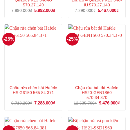
Quatrus R15 340-IU
Blanco – Quatrus R15 340-
570.27.149
IU 570.27.140
Giá
5.992.000
₫
Giá
Giá
5.467.000
₫
Giá
7.990.000
₫
7.290.000
₫
gốc
hiện
gốc
hiện
là:
tại
là:
tại
7.990.000₫.
là:
7.290.000₫.
là:
5.992.000₫.
5.467
-25%
-25%
Chậu rửa chén bát Hafele
Chậu rửa bát đá Hafele
HS G6150 565.84.371
HS20-GEN1S60
570.34.370
Giá
7.288.000
₫
Giá
Giá
9.476.000
₫
Giá
9.718.200
₫
12.635.700
₫
gốc
hiện
gốc
hiện
là:
tại
là:
tại
9.718.200₫.
là:
12.635.700₫.
là:
7.288.000₫.
9.476