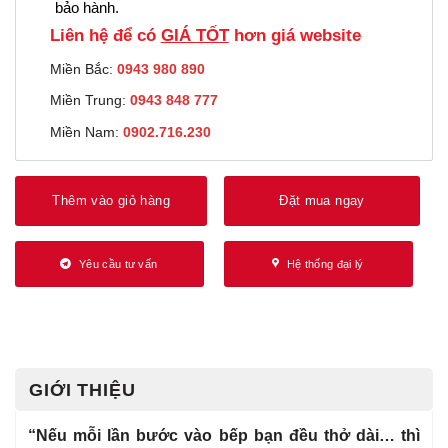
bảo hành.
Liên hệ để có
GIÁ TỐT
hơn giá website
Miền Bắc:
0943 980 890
Miền Trung:
0943 848 777
Miền Nam:
0902.716.230
Thêm vào giỏ hàng
Đặt mua ngay
Yêu cầu tư vấn
Hệ thống đại lý
GIỚI THIỆU
“Nếu mỗi lần bước vào bếp bạn đều thở dài… thì