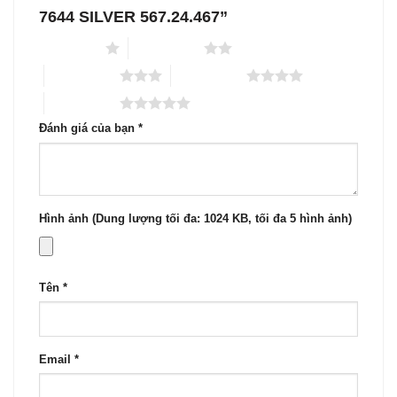
7644 SILVER 567.24.467”
1 trên 5 sao
2 trên 5 sao
3 trên 5 sao
4 trên 5 sao
5 trên 5 sao
Đánh giá của bạn
*
Hình ảnh (Dung lượng tối đa: 1024 KB, tối đa 5 hình ảnh)
Tên
*
Email
*