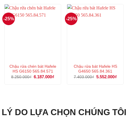
9.718.200₫.
là:
7.790.000₫.
là:
7.288.000₫.
5.842
-25%
-25%
Chậu rửa chén bát Hafele
Chậu rửa bát Hafele HS
HS G6150 565.84.571
G4650 565.84.361
Giá
6.187.000
₫
Giá
Giá
5.552.000
₫
Giá
8.250.000
₫
7.403.000
₫
gốc
hiện
gốc
hiện
là:
tại
là:
tại
8.250.000₫.
là:
7.403.000₫.
là:
6.187.000₫.
5.552
LÝ DO LỰA CHỌN CHÚNG TÔI