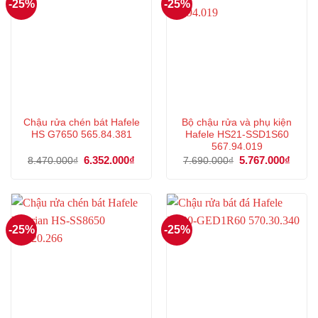
-25%
-25%
Chậu rửa chén bát Hafele
Bộ chậu rửa và phụ kiện
HS G7650 565.84.381
Hafele HS21-SSD1S60
567.94.019
Giá
6.352.000
₫
Giá
Giá
5.767.000
₫
Giá
8.470.000
₫
7.690.000
₫
gốc
hiện
gốc
hiện
là:
tại
là:
tại
8.470.000₫.
là:
7.690.000₫.
là:
6.352.000₫.
5.767
-25%
-25%