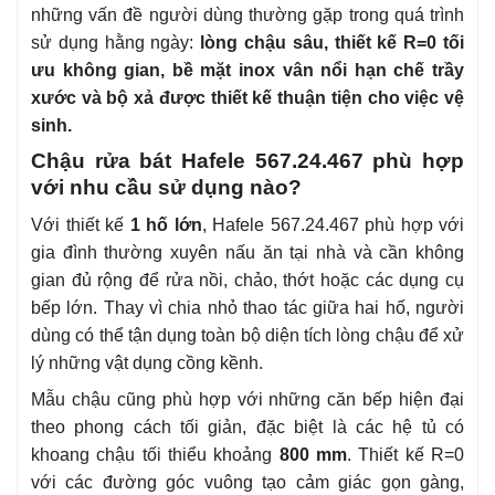
những vấn đề người dùng thường gặp trong quá trình
sử dụng hằng ngày:
lòng chậu sâu, thiết kế R=0 tối
ưu không gian, bề mặt inox vân nổi hạn chế trầy
xước và bộ xả được thiết kế thuận tiện cho việc vệ
sinh.
Chậu rửa bát Hafele 567.24.467 phù hợp
với nhu cầu sử dụng nào?
Với thiết kế
1 hố lớn
, Hafele 567.24.467 phù hợp với
gia đình thường xuyên nấu ăn tại nhà và cần không
gian đủ rộng để rửa nồi, chảo, thớt hoặc các dụng cụ
bếp lớn. Thay vì chia nhỏ thao tác giữa hai hố, người
dùng có thể tận dụng toàn bộ diện tích lòng chậu để xử
lý những vật dụng cồng kềnh.
Mẫu chậu cũng phù hợp với những căn bếp hiện đại
theo phong cách tối giản, đặc biệt là các hệ tủ có
khoang chậu tối thiểu khoảng
800 mm
. Thiết kế R=0
với các đường góc vuông tạo cảm giác gọn gàng,