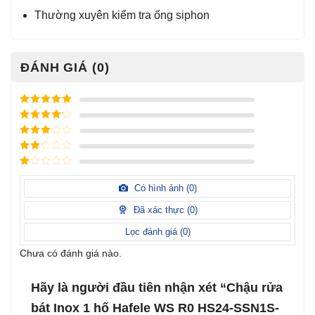
Thường xuyên kiểm tra ống siphon
ĐÁNH GIÁ (0)
Được xếp
hạng
5
5
Được xếp
sao
hạng
4
5
Được
sao
xếp
Được
hạng
3
xếp
5 sao
Được
hạng
xếp
Có hình ảnh (
0
)
2
5
hạng
sao
1
Đã xác thực (
0
)
5
sao
Lọc đánh giá (
0
)
Chưa có đánh giá nào.
Hãy là người đầu tiên nhận xét “Chậu rửa
bát Inox 1 hố Hafele WS R0 HS24-SSN1S-