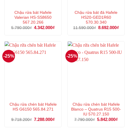
Chậu rửa bát Hafele
Chậu rửa bát đá Hafele
Valerian HS-SS8650
HS20-GED1R60
567.20.266
570.30.340
Giá
4.342.000
₫
Giá
Giá
8.692.000
₫
Giá
5.790.000
₫
11.590.000
₫
gốc
hiện
gốc
hiện
là:
tại
là:
tại
5.790.000₫.
là:
11.590.000₫.
là:
4.342.000₫.
8.692
-25%
-25%
Chậu rửa chén bát Hafele
Chậu rửa chén bát Hafele
HS G6150 565.84.271
Blanco – Quatrus R15 500-
IU 570.27.150
Giá
7.288.000
₫
Giá
Giá
5.842.000
₫
Giá
9.718.200
₫
7.790.000
₫
gốc
hiện
gốc
hiện
là:
tại
là:
tại