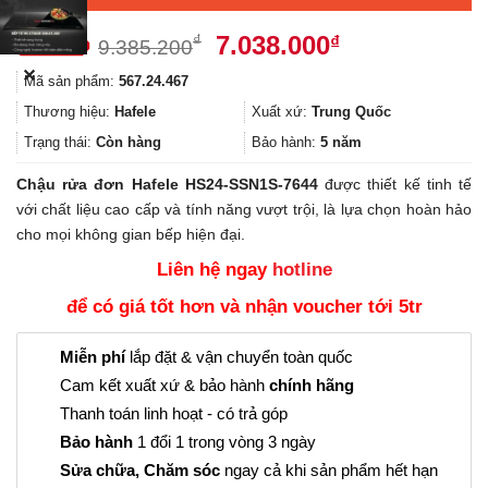
Giá
Giá
7.038.000
₫
₫
9.385.200
gốc
hiện
✕
Mã sản phẩm:
567.24.467
là:
tại
9.385.200₫.
là:
Thương hiệu:
Hafele
Xuất xứ:
Trung Quốc
7.038.000₫.
Trạng thái:
Còn hàng
Bảo hành:
5 năm
Chậu rửa đơn Hafele HS24-SSN1S-7644
được thiết kế tinh tế
với chất liệu cao cấp và tính năng vượt trội, là lựa chọn hoàn hảo
cho mọi không gian bếp hiện đại.
Liên hệ ngay
hotline
để có giá tốt hơn và nhận voucher tới 5tr
Miễn phí
lắp đặt & vận chuyển toàn quốc
Cam kết xuất xứ & bảo hành
chính hãng
Thanh toán linh hoạt - có trả góp
Bảo hành
1 đổi 1 trong vòng 3 ngày
Sửa chữa, Chăm sóc
ngay cả khi sản phẩm hết hạn