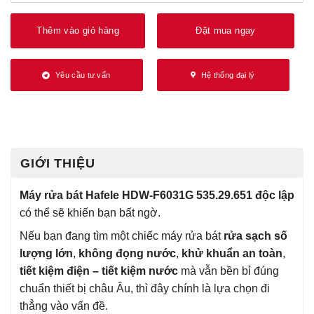
Thêm vào giỏ hàng
Đặt mua ngay
Yêu cầu tư vấn
Hệ thống đại lý
GIỚI THIỆU
Máy rửa bát Hafele HDW-F6031G 535.29.651 độc lập
có thể sẽ khiến bạn bất ngờ.
Nếu bạn đang tìm một chiếc máy rửa bát
rửa sạch số
lượng lớn
,
không đọng nước
,
khử khuẩn an toàn
,
tiết kiệm điện – tiết kiệm nước
mà vẫn bền bỉ đúng
chuẩn thiết bị châu Âu, thì đây chính là lựa chọn đi
thẳng vào vấn đề.