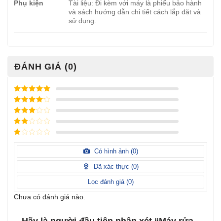
Phụ kiện
Tài liệu: Đi kèm với máy là phiếu bảo hành
và sách hướng dẫn chi tiết cách lắp đặt và
sử dụng.
ĐÁNH GIÁ (0)
Được xếp
hạng
5
5
Được xếp
sao
hạng
4
5
Được
sao
xếp
Được
hạng
3
xếp
5 sao
Được
hạng
xếp
Có hình ảnh (
0
)
2
5
hạng
sao
1
Đã xác thực (
0
)
5
sao
Lọc đánh giá (
0
)
Chưa có đánh giá nào.
Hãy là người đầu tiên nhận xét “Máy rửa