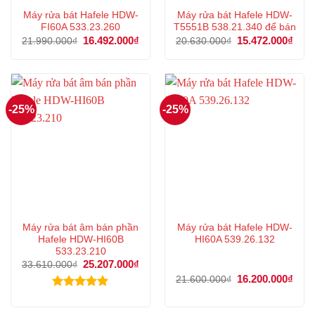
Máy rửa bát Hafele HDW-
Máy rửa bát Hafele HDW-
FI60A 533.23.260
T5551B 538.21.340 để bán
Giá
16.492.000
₫
Giá
Giá
15.472.000
₫
Giá
21.990.000
₫
20.630.000
₫
gốc
hiện
gốc
hiện
là:
tại
là:
tại
21.990.000₫.
là:
20.630.000₫.
là:
16.492.000₫.
15.4
-25%
-25%
Máy rửa bát âm bán phần
Máy rửa bát Hafele HDW-
Hafele HDW-HI60B
HI60A 539.26.132
533.23.210
Giá
25.207.000
₫
Giá
33.610.000
₫
gốc
hiện
Giá
16.200.000
₫
Giá
21.600.000
₫
là:
tại
gốc
hiện
33.610.000₫.
là:
là:
tại
Được xếp
25.207.000₫.
21.600.000₫.
là:
hạng
5.00
16.2