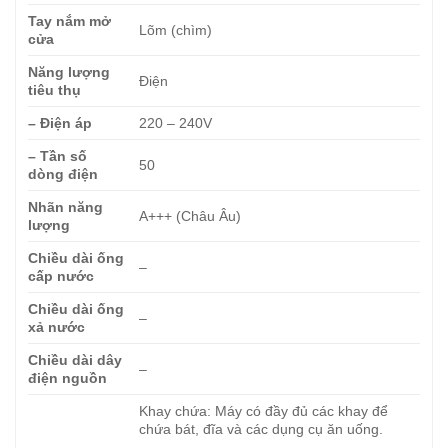
Tay nắm mở
Lõm (chìm)
cửa
Năng lượng
Điện
tiêu thụ
– Điện áp
220 – 240V
– Tần số
50
dòng điện
Nhãn năng
A+++ (Châu Âu)
lượng
Chiều dài ống
–
cấp nước
Chiều dài ống
–
xả nước
Chiều dài dây
–
điện nguồn
Khay chứa: Máy có đầy đủ các khay để
chứa bát, đĩa và các dụng cụ ăn uống.