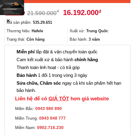
Giá
Giá
16.192.000
₫
₫
21.590.000
gốc
hiện
✕
Mã sản phẩm:
535.29.651
là:
tại
21.590.000₫.
là:
Thương hiệu:
Hafele
Xuất xứ:
Trung Quốc
16.192.000
Trạng thái:
Còn hàng
Bảo hành:
3 năm
Miễn phí
lắp đặt & vận chuyển toàn quốc
Cam kết xuất xứ & bảo hành
chính hãng
Thanh toán linh hoạt - có trả góp
Bảo hành
1 đổi 1 trong vòng 3 ngày
Sửa chữa, Chăm sóc
ngay cả khi sản phẩm hết hạn
bảo hành.
Liên hệ để có
GIÁ TỐT
hơn giá website
Miền Bắc:
0943 980 890
Miền Trung:
0943 848 777
Miền Nam:
0902.716.230