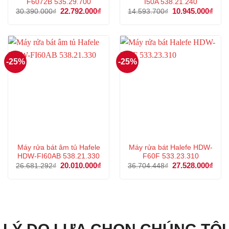
F6072B 535.29.700
I50A 538.21.240
Giá
22.792.000
₫
Giá
Giá
10.945.000
₫
Giá
30.390.000
₫
14.593.700
₫
gốc
hiện
gốc
hiện
là:
tại
là:
tại
30.390.000₫.
là:
14.593.700₫.
là:
22.792.000₫.
10.9
-25%
-25%
Máy rửa bát âm tủ Hafele
Máy rửa bát Halefe HDW-
HDW-FI60AB 538.21.330
F60F 533.23.310
Giá
20.010.000
₫
Giá
Giá
27.528.000
₫
Giá
26.681.292
₫
36.704.448
₫
gốc
hiện
gốc
hiện
là:
tại
là:
tại
26.681.292₫.
là:
36.704.448₫.
là:
20.010.000₫.
27.5
LÝ DO LỰA CHỌN CHÚNG TÔI