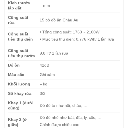
Kích thước
– mm
lắp đặt
Công suất
15 bộ đồ ăn Châu Âu
rửa
• Tổng công suất: 1760 ~ 2100W
Công suất
tiêu thụ điện
• Mức tiêu thụ điện: 0,776 kWh/ 1 lần rửa
Công suất
9,8 lít/ 1 lần rửa
tiêu thụ nước
Độ ồn
42dB
Màu sắc
Ghi xám
Khối lượng
– kg
Số khay rửa
3/3
Khay 1 (dưới
Để đồ to như nồi, chảo, …
cùng)
Để đồ nhỏ như bát, đĩa, ly, cốc, …
Khay 2 (ở
giữa)
Chỉnh được chiều cao