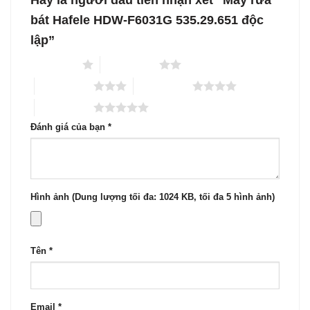
bát Hafele HDW-F6031G 535.29.651 độc
lập”
1 trên 5 sao
2 trên 5 sao
3 trên 5 sao
4 trên 5 sao
5 trên 5 sao
Đánh giá của bạn
*
Hình ảnh (Dung lượng tối đa: 1024 KB, tối đa 5 hình ảnh)
Tên
*
Email
*