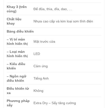
Khay 3 (trên
Để đũa, thìa, dĩa, dao, …
cùng)
Chất liệu
Nhựa cao cấp và kim loại sơn tĩnh điện
khay
Bảng điều khiển
– Vị trí màn
Mặt trước cửa
hình hiển thị
– Loại màn
LED
hình hiển thị
– Kiểu điều
Cảm ứng
khiển
– Ngôn ngữ
Tiếng Anh
điều khiển
Điều khiển từ
Không
xa
Phương pháp
Extra Dry – Sấy tăng cường
sấy