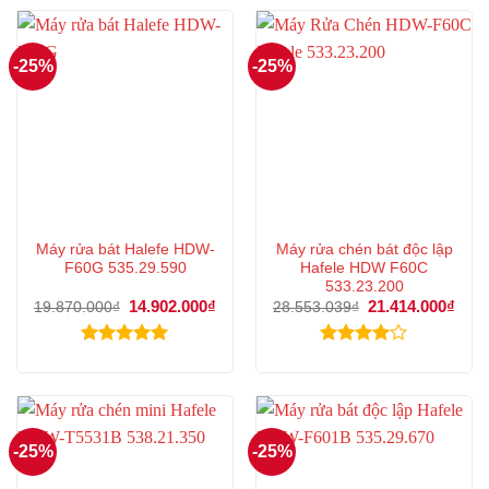
5 sao
-25%
-25%
Máy rửa bát Halefe HDW-
Máy rửa chén bát độc lập
F60G 535.29.590
Hafele HDW F60C
533.23.200
Giá
14.902.000
₫
Giá
Giá
21.414.000
₫
Giá
19.870.000
₫
28.553.039
₫
gốc
hiện
gốc
hiện
là:
tại
là:
tại
19.870.000₫.
là:
28.553.039₫.
là:
Được xếp
Được
14.902.000₫.
21.4
hạng
5.00
xếp hạng
5 sao
4.00
5
sao
-25%
-25%