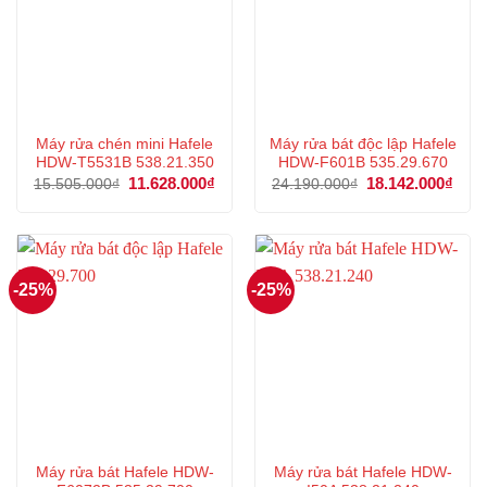
Máy rửa chén mini Hafele
Máy rửa bát độc lập Hafele
HDW-T5531B 538.21.350
HDW-F601B 535.29.670
Giá
11.628.000
₫
Giá
Giá
18.142.000
₫
Giá
15.505.000
₫
24.190.000
₫
gốc
hiện
gốc
hiện
là:
tại
là:
tại
15.505.000₫.
là:
24.190.000₫.
là:
11.628.000₫.
18.1
-25%
-25%
Máy rửa bát Hafele HDW-
Máy rửa bát Hafele HDW-