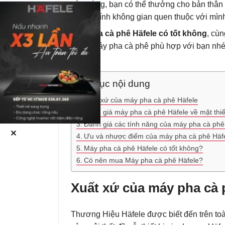
cửa hàng, bạn có thể thưởng cho bản thân
trong chính không gian quen thuộc với mìn
Máy pha cà phê Häfele có tốt không
, cù
chiếc máy pha cà phê phù hợp với bạn nhé
Mục lục nội dung
Xuất xứ của máy pha cà phê Häfele
Đánh giá máy pha cà phê Häfele về mặt thiế
Đánh giá các tính năng của máy pha cà phê
✕
Ưu và nhược điểm của máy pha cà phê Häf
Máy pha cà phê Häfele có tốt không?
Có nên mua Máy pha cà phê Häfele?
Xuất xứ của máy pha cà 
Thương Hiệu Häfele được biết đến trên toàn