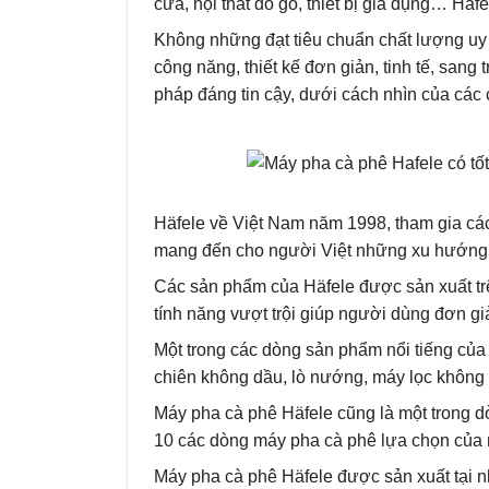
cửa, nội thất đồ gỗ, thiết bị gia dụng… Hä
Không những đạt tiêu chuẩn chất lượng uy 
công năng, thiết kế đơn giản, tinh tế, san
pháp đáng tin cậy, dưới cách nhìn của các 
Häfele về Việt Nam năm 1998, tham gia các h
mang đến cho người Việt những xu hướng hi
Các sản phẩm của Häfele được sản xuất tr
tính năng vượt trội giúp người dùng đơn gi
Một trong các dòng sản phẩm nổi tiếng của 
chiên không dầu, lò nướng, máy lọc không
Máy pha cà phê Häfele cũng là một trong d
10 các dòng máy pha cà phê lựa chọn của 
Máy pha cà phê Häfele được sản xuất tại n