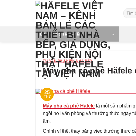
Skip
Tìm
to
kiếm:
content
Danh mục sản phẩm
TƯ VẤN PHỤ KIỆN NHÀ BẾP
Máy pha cà phê Häfele c
25
Th7
Máy pha cà phê Hafele
là một sản phẩm gi
ngồi nơi văn phòng và thưởng thức ngay tứ
ấm.
Chính vì thế, thay bằng việc thưởng thức c