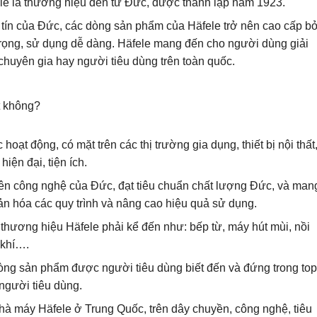
fele là thương hiệu đến từ Đức, được thành lập năm 1923.
tín của Đức, các dòng sản phẩm của Häfele trở nên cao cấp bở
g trọng, sử dụng dễ dàng. Häfele mang đến cho người dùng giải
chuyên gia hay người tiêu dùng trên toàn quốc.
oạt động, có mặt trên các thị trường gia dụng, thiết bị nội thất
ện đại, tiện ích.
ên công nghệ của Đức, đạt tiêu chuẩn chất lượng Đức, và man
ản hóa các quy trình và nâng cao hiệu quả sử dụng.
thương hiệu Häfele phải kể đến như: bếp từ, máy hút mùi, nồi
 khí….
òng sản phẩm được người tiêu dùng biết đến và đứng trong top
người tiêu dùng.
hà máy Häfele ở Trung Quốc, trên dây chuyền, công nghệ, tiêu