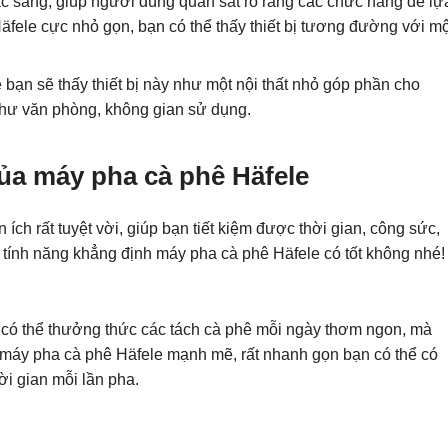
ắc sáng, giúp người dùng quan sát rõ ràng các chức năng để lự
äfele cực nhỏ gọn, bạn có thể thấy thiết bị tương đường với mộ
 bạn sẽ thấy thiết bị này như một nội thất nhỏ góp phần cho
 như văn phòng, không gian sử dụng.
của máy pha cà phê Häfele
 ích rất tuyệt vời, giúp bạn tiết kiệm được thời gian, công sức,
c tính năng khẳng định máy pha cà phê Häfele có tốt không nhé!
 có thể thưởng thức các tách cà phê mỗi ngày thơm ngon, mà
 máy pha cà phê Häfele mạnh mẽ, rất nhanh gọn bạn có thể có
ời gian mỗi lần pha.