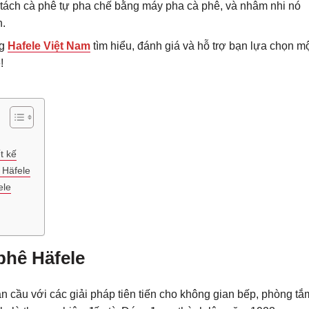
 tách cà phê tự pha chế bằng máy pha cà phê, và nhâm nhi nó
h.
ng
Hafele Việt Nam
tìm hiểu, đánh giá và hỗ trợ bạn lựa chọn m
!
t kế
 Häfele
ele
phê Häfele
 cầu với các giải pháp tiên tiến cho không gian bếp, phòng tắ