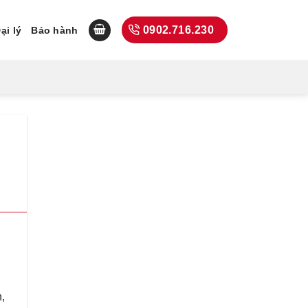
0902.716.230
ại lý
Bảo hành
,