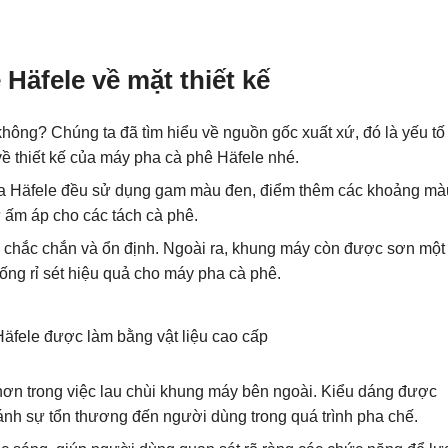
Häfele về mặt thiết kế
hông? Chúng ta đã tìm hiểu về nguồn gốc xuất xứ, đó là yếu tố
về thiết kế của máy pha cà phê Häfele nhé.
của Häfele đều sử dụng gam màu đen, điểm thêm các khoảng mà
ự ấm áp cho các tách cà phê.
ự chắc chắn và ổn định. Ngoài ra, khung máy còn được sơn một
ống rỉ sét hiệu quả cho máy pha cà phê.
 hơn trong việc lau chùi khung máy bên ngoài. Kiểu dáng được
tránh sự tổn thương đến người dùng trong quá trình pha chế.