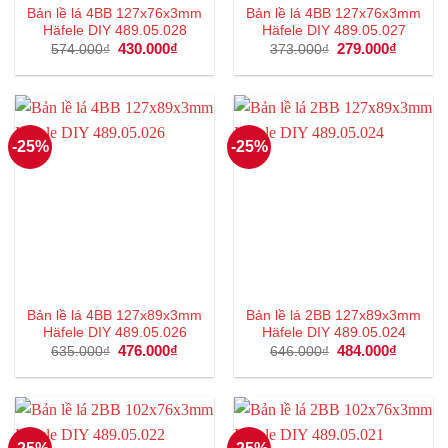
Bản lề lá 4BB 127x76x3mm
Bản lề lá 4BB 127x76x3mm
Häfele DIY 489.05.028
Häfele DIY 489.05.027
Giá
430.000
₫
Giá
Giá
279.000
₫
Giá
574.000
₫
373.000
₫
gốc
hiện
gốc
hiện
là:
tại
là:
tại
574.000₫.
là:
373.000₫.
là:
430.000₫.
279.000
-25%
-25%
Bản lề lá 4BB 127x89x3mm
Bản lề lá 2BB 127x89x3mm
Häfele DIY 489.05.026
Häfele DIY 489.05.024
Giá
476.000
₫
Giá
Giá
484.000
₫
Giá
635.000
₫
646.000
₫
gốc
hiện
gốc
hiện
là:
tại
là:
tại
635.000₫.
là:
646.000₫.
là:
476.000₫.
484.000