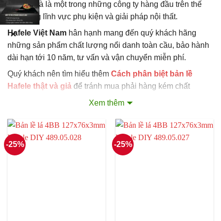
tại Đức và là một trong những công ty hàng đầu trên thế
giới trong lĩnh vực phụ kiện và giải pháp nội thất.
Hafele Việt Nam
hân hạnh mang đến quý khách hãng
✕
những sản phẩm chất lượng nổi danh toàn cầu, bảo hành
dài hạn tới 10 năm, tư vấn và vận chuyển miễn phí.
Quý khách nên tìm hiểu thêm
Cách phân biệt bản lề
Hafele thật và giả
để tránh mua phải hàng kém chất
lượng. Tốt nhất nên liên hệ
hệ thống phân phối chính
Xem thêm
hãng Hafele
, chúng tôi sẽ giới thiệu đại lý chính hãng gần
nhất hoặc vận chuyển tận nơi theo yêu cầu của quý khách.
-25%
-25%