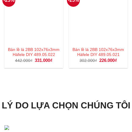
-25%
-25%
Bản lề lá 2BB 102x76x3mm
Bản lề lá 2BB 102x76x3mm
Häfele DIY 489.05.022
Häfele DIY 489.05.021
Giá
331.000
₫
Giá
Giá
226.000
₫
Giá
442.000
₫
302.000
₫
gốc
hiện
gốc
hiện
là:
tại
là:
tại
442.000₫.
là:
302.000₫.
là:
331.000₫.
226.000
LÝ DO LỰA CHỌN CHÚNG TÔI