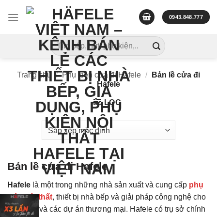
Skip
to
0943.848.777
content
Tìm
kiếm:
Trang chủ
/
Phụ kiện cửa đi Hafele
/
Bản lề cửa đi
Hafele
LỌC
Bản lề cửa đi Hafele
Hafele
là một trong những nhà sản xuất và cung cấp
phụ
kiện nội thất
, thiết bị nhà bếp và giải pháp công nghệ cho
ngôi nhà và các dự án thương mại. Hafele có trụ sở chính