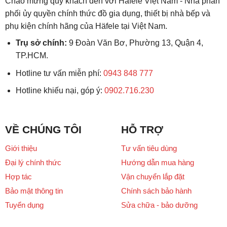
Chào mừng quý khách đến với Häfele Việt Nam - Nhà phân
phối ủy quyền chính thức đồ gia dụng, thiết bị nhà bếp và
phụ kiện chính hãng của Häfele tại Việt Nam.
Trụ sở chính:
9 Đoàn Văn Bơ, Phường 13, Quận 4,
TP.HCM.
Hotline tư vấn miễn phí:
0943 848 777
Hotline khiếu nại, góp ý:
0902.716.230
VỀ CHÚNG TÔI
HỖ TRỢ
Giới thiệu
Tư vấn tiêu dùng
Đại lý chính thức
Hướng dẫn mua hàng
Hợp tác
Vận chuyển lắp đặt
Bảo mật thông tin
Chính sách bảo hành
Tuyển dụng
Sửa chữa - bảo dưỡng