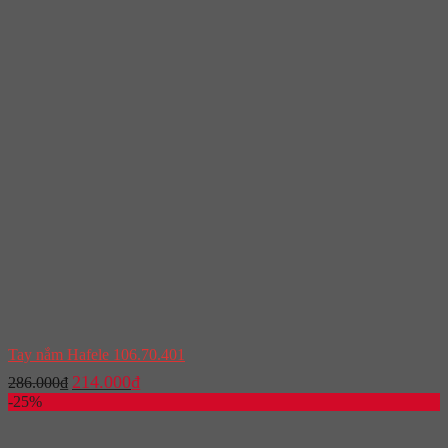
Tay nắm Hafele 106.70.401
Giá
Giá
214.000
₫
286.000
₫
gốc
hiện
-25%
là:
tại
286.000₫.
là: