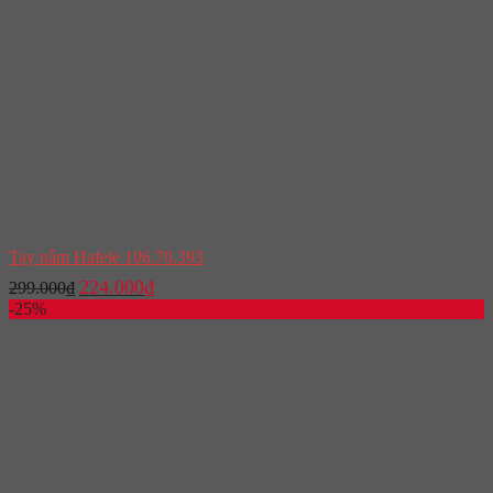
Tay nắm Hafele 106.70.393
Giá
Giá
224.000
₫
299.000
₫
gốc
hiện
-25%
là:
tại
299.000₫.
là:
224.000₫.