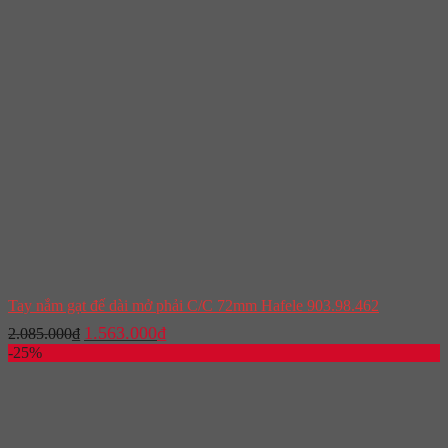
Tay nắm gạt đế dài mở phải C/C 72mm Hafele 903.98.462
Giá
Giá
1.563.000
₫
2.085.000
₫
gốc
hiện
-25%
là:
tại
2.085.000₫.
là:
1.563.000₫.