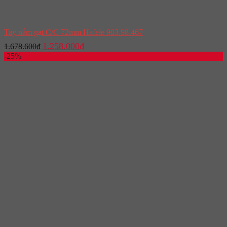
Tay nắm gạt C/C 72mm Hafele 903.98.467
Giá
Giá
1.258.000
₫
1.678.600
₫
gốc
hiện
-25%
là:
tại
1.678.600₫.
là:
1.258.000₫.