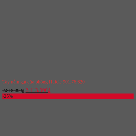
Tay nắm gạt cửa phòng Hafele 901.76.620
Giá
Giá
2.113.000
₫
2.818.000
₫
gốc
hiện
-25%
là:
tại
2.818.000₫.
là:
2.113.000₫.