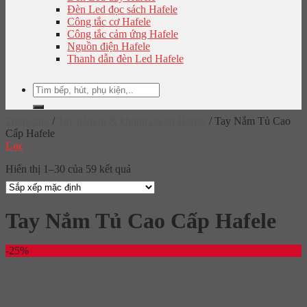
Đèn Led đọc sách Hafele
Công tắc cơ Hafele
Công tắc cảm ứng Hafele
Nguồn điện Hafele
Thanh dẫn đèn Led Hafele
Tìm
kiếm:
Trang chủ
/
Tay nắm tủ & khung nhôm Hafele
/
Tay Nắm Tủ Cao
Cấp Hafele
Lọc
Hiển thị 1–30 của 59 kết quả
Tay Nắm Tủ Cao Cấp Hafele
-25%