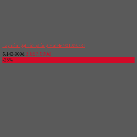
Tay nắm gạt cửa phòng Hafele 901.99.731
Giá
Giá
3.857.000
₫
5.143.000
₫
gốc
hiện
-25%
là:
tại
5.143.000₫.
là:
3.857.000₫.