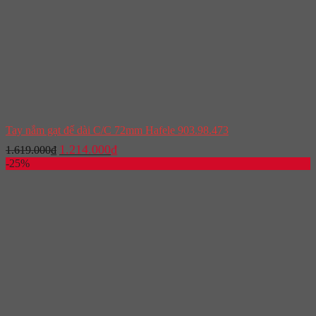
Tay nắm gạt đế dài C/C 72mm Hafele 903.98.473
Giá
Giá
1.214.000
₫
1.619.000
₫
gốc
hiện
-25%
là:
tại
1.619.000₫.
là:
1.214.000₫.