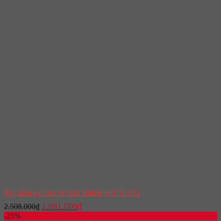
Tay nắm gạt cửa vệ sinh Hafele 901.76.621
Giá
Giá
1.881.000
₫
2.508.000
₫
gốc
hiện
-25%