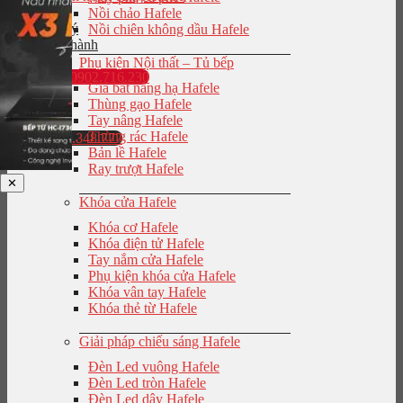
Nồi chảo Hafele
Đại lý
Nồi chiên không dầu Hafele
Bảo hành
Phụ kiện Nội thất – Tủ bếp
0902.716.230
Giá bát nâng hạ Hafele
Thùng gạo Hafele
Tay nâng Hafele
Thùng rác Hafele
0943.848.777
Bản lề Hafele
Ray trượt Hafele
✕
Khóa cửa Hafele
Khóa cơ Hafele
Khóa điện tử Hafele
Tay nắm cửa Hafele
Phụ kiện khóa cửa Hafele
Khóa vân tay Hafele
Khóa thẻ từ Hafele
Giải pháp chiếu sáng Hafele
Đèn Led vuông Hafele
Đèn Led tròn Hafele
Đèn Led dây Hafele