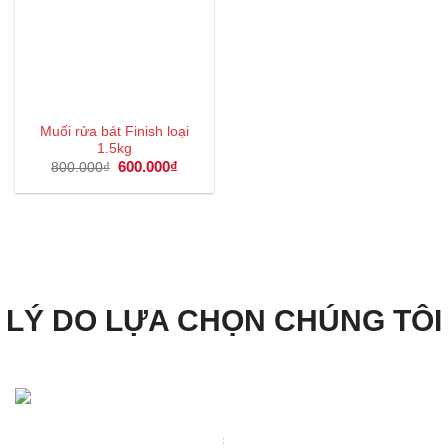
Muối rửa bát Finish loại
1.5kg
Giá
600.000
₫
Giá
800.000
₫
gốc
hiện
là:
tại
800.000₫.
là:
600.000₫.
LÝ DO LỰA CHỌN CHÚNG TÔI