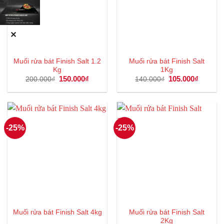
✕
Muối rửa bát Finish Salt 1.2
Muối rửa bát Finish Salt
Kg
1Kg
Giá
150.000
₫
Giá
Giá
105.000
₫
Giá
200.000
₫
140.000
₫
gốc
hiện
gốc
hiện
là:
tại
là:
tại
200.000₫.
là:
140.000₫.
là:
150.000₫.
105.000
-25%
-25%
Muối rửa bát Finish Salt
Muối rửa bát Finish Salt 4kg
2Kg