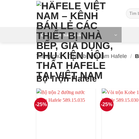
Skip
Tìm
to
kiếm:
content
Danh mục sản phẩm
Trang chủ
/
Thiết bị nhà tắm Hafele
/
Bô
Bộ Trộn Hafele
-25%
-25%