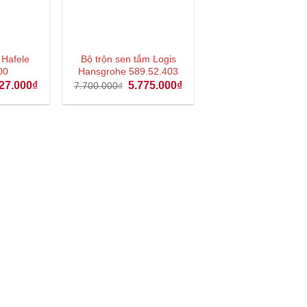
 Hafele
Bộ trộn sen tắm Logis
00
Hansgrohe 589.52.403
Giá
Giá
Giá
27.000
₫
5.775.000
₫
7.700.000
₫
hiện
gốc
hiện
tại
là:
tại
70.000₫.
là:
7.700.000₫.
là:
2.827.000₫.
5.775.000₫.