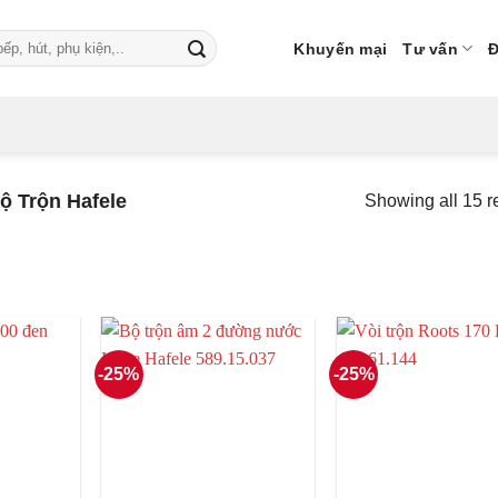
Khuyến mại
Tư vấn
Đ
̣ Trộn Hafele
Showing all 15 r
-25%
-25%