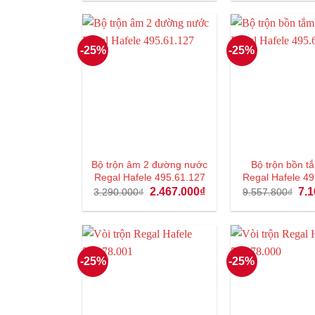
1.935.000₫.
-25%
-25%
Bộ trộn âm 2 đường nước
Bộ trộn bồn tă
Regal Hafele 495.61.127
Regal Hafele 49
Giá
Giá
Giá
2.467.000
₫
7.1
3.290.000
₫
9.557.800
₫
gốc
hiện
gốc
là:
tại
là:
3.290.000₫.
là:
9.5
2.467.000₫.
-25%
-25%