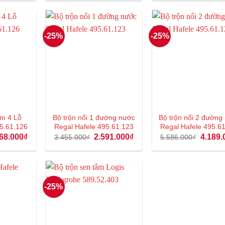
2.895.000₫.
1.758.000₫.
21.334.100₫.
l
-25%
-25%
́m 4 Lỗ
Bộ trộn nổi 1 đường nước
Bộ trộn nổi 2 đường
5.61.126
Regal Hafele 495.61.123
Regal Hafele 495.6
Giá
Giá
Giá
Giá
68.000
₫
2.591.000
₫
4.189.
3.455.000
₫
5.586.000
₫
hiện
gốc
hiện
gốc
tại
là:
tại
là:
57.800₫.
là:
3.455.000₫.
là:
5.586.0
7.168.000₫.
2.591.000₫.
-25%