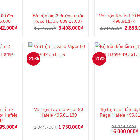
 100 đen
Bộ trộn âm 2 đường nước
Vòi trộn Roots 170 
5.030
Kobe Hafele 589.15.037
495.61.144
Giá
Giá
Giá
Giá
42.000
₫
3.408.000
₫
2.883.
4.544.300
₫
3.844.800
₫
hiện
gốc
hiện
gốc
tại
là:
tại
là:
90.001₫.
là:
4.544.300₫.
là:
3.844.8
2.842.000₫.
3.408.000₫.
-25%
-25%
en tắm 2
Vòi trộn Lavabo Vigor 90
Bộ trộn bồn tắm đặ
or Hafele
Hafele 495.61.139
Regal Hafele 495.6
42
Giá
Giá
Giá
95.000
₫
1.758.000
₫
21.334.100
₫
2.344.700
₫
hiện
gốc
hiện
Giá
16.000.000
₫
tại
là:
tại
gốc
60.900₫.
là:
2.344.700₫.
là:
là:
t