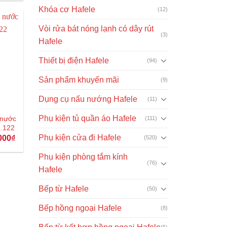
à:
Khóa cơ Hafele
(12)
16.000.000₫.
Vòi rửa bát nóng lạnh có dây rút
(3)
Hafele
Thiết bị điện Hafele
(94)
Sản phẩm khuyến mãi
(9)
Dụng cụ nấu nướng Hafele
(11)
Phụ kiện tủ quần áo Hafele
 nước
(111)
1.122
Phụ kiện cửa đi Hafele
Giá
000
₫
(520)
hiện
tại
Phụ kiện phòng tắm kính
00₫.
là:
(76)
4.189.000₫.
Hafele
Bếp từ Hafele
(50)
Bếp hồng ngoại Hafele
(8)
(5)