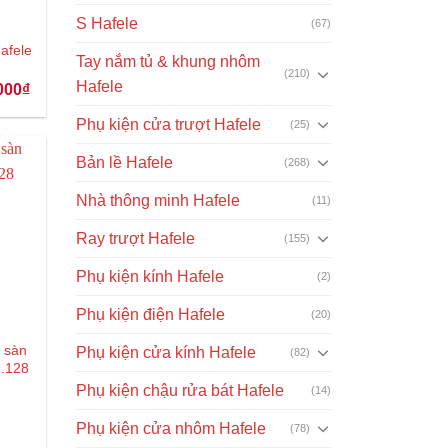
S Hafele
(67)
Hafele
Tay nắm tủ & khung nhôm
(210)
Hafele
Giá
000
₫
hiện
tại
Phụ kiện cửa trượt Hafele
(25)
00₫.
là:
2.883.000₫.
Bản lề Hafele
(268)
Nhà thông minh Hafele
(11)
Ray trượt Hafele
(155)
Phụ kiện kính Hafele
(2)
Phụ kiện điện Hafele
(20)
t sàn
Phụ kiện cửa kính Hafele
(82)
1.128
Phụ kiện chậu rửa bát Hafele
(14)
Giá
Phụ kiện cửa nhôm Hafele
(78)
hiện
ại