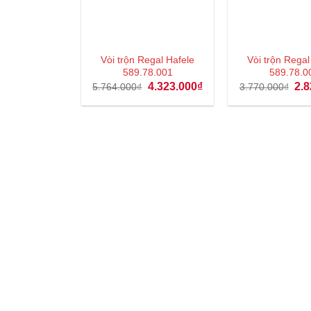
Vòi trộn Regal Hafele
Vòi trộn Regal
589.78.001
589.78.0
Giá
Giá
Giá
4.323.000
₫
2.8
5.764.000
₫
3.770.000
₫
gốc
hiện
gốc
là:
tại
là:
5.764.000₫.
là:
3.7
4.323.000₫.